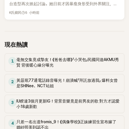
台造型再次掀起討論。她日前才因暴瘦身形受到外界關注，又
被質疑在舞台上使用臀墊，如今最新打歌舞台曝光後，再度因
5 小時前
K氏鄉民
身形比例引發熱議。
現在熱讀
毫無交集竟成摯友！《爸爸去哪》「小哭包」民國同遊AKMU秀
1
賢 背後暖心緣分曝光
黃晸珉77通電話錄音曝光！崩潰喊「拜託放過我」 爆料女曾
2
是SHINee、NCT站姐
IU睽違3個月更新IG！背景音樂竟是前男友的歌 對方才認愛
3
小18歲新歡
只差一名出道fromis_9！《偶像學校》正妹練習生宣布嫁了
4
婚紗照美到認不出