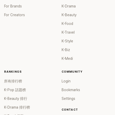
For Brands
K-Drama
For Creators
K-Beauty
K-Food
K-Travel
K-Style
K-Biz
K-Medi
RANKINGS
COMMUNITY
所有排行榜
Login
K-Pop 話題榜
Bookmarks
K-Beauty 排行
Settings
K-Drama 排行榜
CONTACT