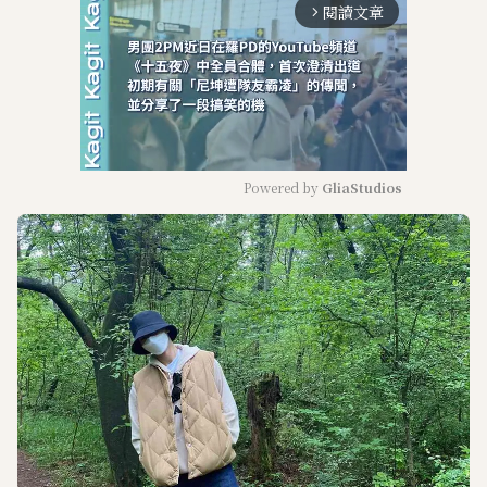
閱讀文章
arrow_forward_ios
Powered by 
GliaStudios
M
u
t
e