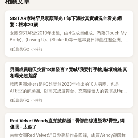
相關文章
K-POP
SISTAR孝琳罕見素顏曝光！卸下濃妝真實膚況全看光 網
驚：根本20歲
女團SISTAR於2010年出道，由4位成員組成，憑藉〈Touch My
Body〉、〈Loving U〉、〈Shake It〉等一連串夏日神曲紅遍亞洲，
獲封「夏日女王」。不過，團體在出道滿7年後宣布解散，成員各
2 小時前
K氏鄉民
自投入個人演藝事業。向來以性感火辣形象和強大舞台氣場著
稱的孝琳，近日在社群分享與「排球女王」金軟景聚餐的日常，
不僅展現兩人多年不變的好交情，她幾乎素顏入鏡的真實模
K-POP
男團成員聊天突冒18禁發言？竟喊「我要打手槍」嚇壞粉絲 真
樣，也意外掀起網友熱議。
相曝光超荒謬
韓國男團xikers是KQ娛樂於2023年推出的10人男團，也是
ATEEZ的師弟團，以高完成度舞台、充滿爆發力的表演及Hip-
Hop風格聞名，出道後迅速累積大批海內外粉絲，近年也陸續
2 小時前
K氏鄉民
登上Lollapalooza等國際大型音樂節，展現新生代男團的舞台
實力。
K-POP
Red Velvet Wendy直拍掀熱議！臀部曲線遭疑靠「臀墊」 網
傻眼：太假了
南韓女團Red Velvet近日帶著新作品回歸，成員Wendy卻因舞