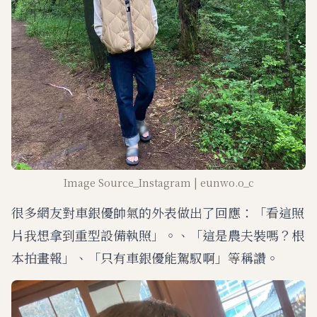
Image Source_Instagram | eunwo.o_c
很多網友對車銀優帥氣的外表做出了回應：「看這照
片我想拿到重型設備執照」。、「這是農夫裝嗎？根
本拍畫報」、「只有車銀優能駕馭啊」等稱讚。