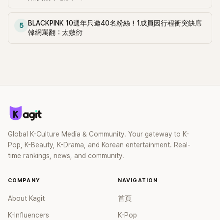
BLACKPINK 10週年只邀40名粉絲！1成員因行程衝突缺席
5
韓網罵翻：太敷衍
Global K-Culture Media & Community. Your gateway to K-
Pop, K-Beauty, K-Drama, and Korean entertainment. Real-
time rankings, news, and community.
COMPANY
NAVIGATION
About Kagit
首頁
K-Influencers
K-Pop