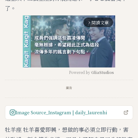
了。
閱讀文章
arrow_forward_ios
Powered by 
GliaStudios
M
廣告
u
t
e
Image Source_Instagram | daily_laurenhi
牡羊座 牡羊喜愛即興，想做的事必須立即行動，害