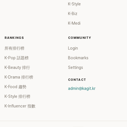
K-Style
K-Biz
K-Medi
RANKINGS
COMMUNITY
所有排行榜
Login
K-Pop 話題榜
Bookmarks
K-Beauty 排行
Settings
K-Drama 排行榜
CONTACT
K-Food 趨勢
admin@kagit.kr
K-Style 排行榜
K-Influencer 指數