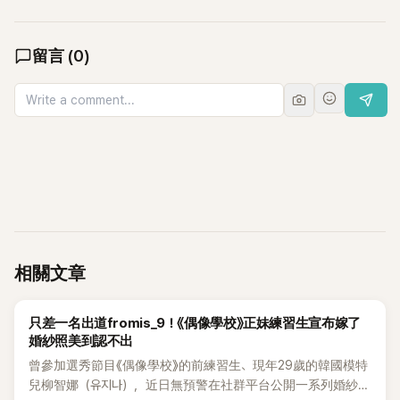
留言
(
0
)
相關文章
K-POP
只差一名出道fromis_9！《偶像學校》正妹練習生宣布嫁了
婚紗照美到認不出
曾參加選秀節目《偶像學校》的前練習生、現年29歲的韓國模特
兒柳智娜（유지나），近日無預警在社群平台公開一系列婚紗