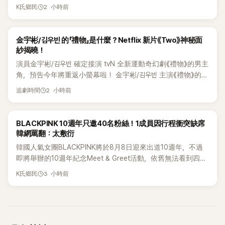
照，親自宣布即將步入婚姻，消息曝光後讓不少曾追看節目的
2 小時前
K氏鄉民
粉絲又驚又喜，紛紛送上祝福。
K-DRAMA
金宇彬/김우빈 的「禮物」是什麼？Netflix 新片《Two》神秘面
紗揭曉！
演員金宇彬/김우빈 確定接演 tvN 全新運動奇幻劇《禮物》的男主
角，預告今年將重返小螢幕啦！ 金宇彬/김우빈 主演《禮物》的詳
細資訊韓劇《禮物》改編自網路漫畫，劇情講述一位離開大聯
2 小時前
追劇時間
盟、轉而訓練高中生的棒球教練的故事，金宇彬/김우빈 將飾演
這位教練。根據 Dramabeans 的報導，本劇將由《我們的藍調
時光》的導演金圭泰/김규태 和咸勝勳/함승훈 共同執導，編劇團
K-POP
BLACKPINK 10週年只邀40名粉絲！1成員因行程衝突缺席
隊則有閔貞/민정、海珠/해주、成恩/성은 等作家參與執筆。《禮
韓網罵翻：太敷衍
物》預計將在 2026 年下半年播出喔！ 2 個新公布的企劃案截
韓國人氣女團BLACKPINK將於8月8日迎來出道10週年，不過
至 2026 年 8 月 7 日為止，新公布的內容 Netflix 宣布製作動
即將舉辦的10週年紀念Meet & Greet活動，依舊無法看到四人
作喜劇電
合體。根據韓媒《MyDaily》7日報導，當天將由Jisoo（智秀）、
3 小時前
K氏鄉民
Rosé與Jennie出席，Lisa則因行程安排確定缺席，再度引發粉
絲熱議。