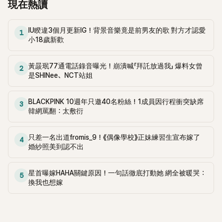
現在熱讀
IU睽違3個月更新IG！背景音樂竟是前男友的歌 對方才認愛
1
小18歲新歡
黃晸珉77通電話錄音曝光！崩潰喊「拜託放過我」 爆料女曾
2
是SHINee、NCT站姐
BLACKPINK 10週年只邀40名粉絲！1成員因行程衝突缺席
3
韓網罵翻：太敷衍
只差一名出道fromis_9！《偶像學校》正妹練習生宣布嫁了
4
婚紗照美到認不出
星首曝嫁HAHA關鍵原因！一句話徹底打動她 網全被暖哭：
5
換我也想嫁