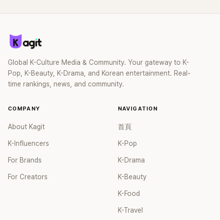
Global K-Culture Media & Community. Your gateway to K-
Pop, K-Beauty, K-Drama, and Korean entertainment. Real-
time rankings, news, and community.
COMPANY
NAVIGATION
About Kagit
首頁
K-Influencers
K-Pop
For Brands
K-Drama
For Creators
K-Beauty
K-Food
K-Travel