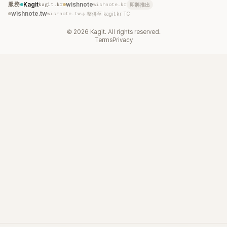
服務
Kagit
kagit.kr
wishnote
wishnote.kr
即將推出
wishnote.tw
wishnote.tw
→ 整併至 kagit.kr TC
©
2026
Kagit. All rights reserved.
Terms
Privacy