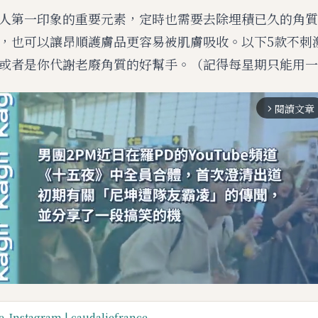
人第一印象的重要元素，定時也需要去除埋積已久的角質
，也可以讓昂順護膚品更容易被肌膚吸收。以下5款不刺
或者是你代謝老廢角質的好幫手。（記得每星期只能用一
閱讀文章
arrow_forward_ios
_Instagram | caudaliefrance