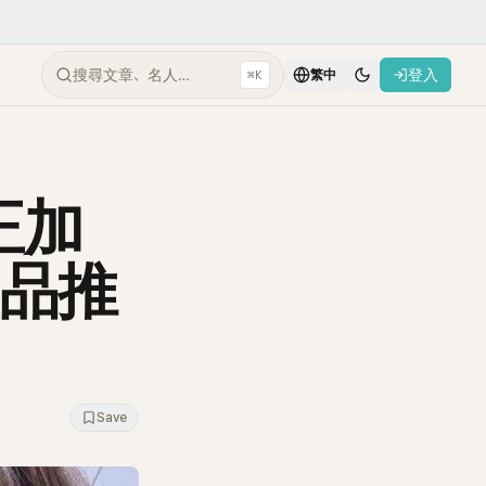
搜尋文章、名人…
登入
⌘K
繁中
正加
產品推
Save