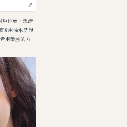
的用戶推薦，想清
鐘後用溫水洗淨
者用敷臉的方