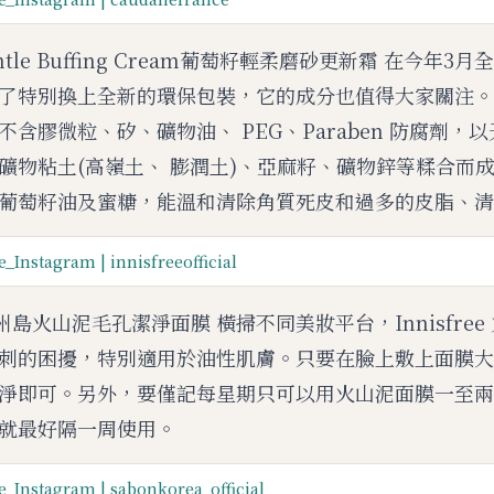
M
/Gentle Buffing Cream葡萄籽輕柔磨砂更新霜 在今年
u
t
了特別換上全新的環保包裝，它的成分也值得大家關注。它
e
含膠微粒、矽、礦物油、 PEG、Paraben 防腐劑，
礦物粘土(高嶺土、 膨潤土)、亞麻籽、礦物鋅等糅合而
葡萄籽油及蜜糖，能溫和清除角質死皮和過多的皮脂、清
_Instagram | innisfreeofficial
ee/濟州島火山泥毛孔潔淨面膜 橫掃不同美妝平台，Innisfre
刺的困擾，特別適用於油性肌膚。只要在臉上敷上面膜大約1
淨即可。另外，要僅記每星期只可以用火山泥面膜一至兩
就最好隔一周使用。
_Instagram | sabonkorea_official