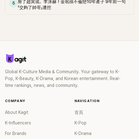
掰了趙寅成、李洙赫！金珉禧不倫戀10年產子 9年前一句
5
「交夠了帥哥」遭挖
Global K-Culture Media & Community. Your gateway to K-
Pop, K-Beauty, K-Drama, and Korean entertainment. Real-
time rankings, news, and community.
COMPANY
NAVIGATION
About Kagit
首頁
K-Influencers
K-Pop
For Brands
K-Drama