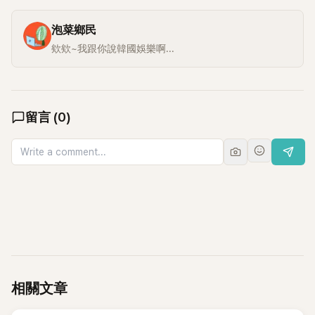
泡菜鄉民
欸欸~我跟你說韓國娛樂啊...
留言
(
0
)
相關文章