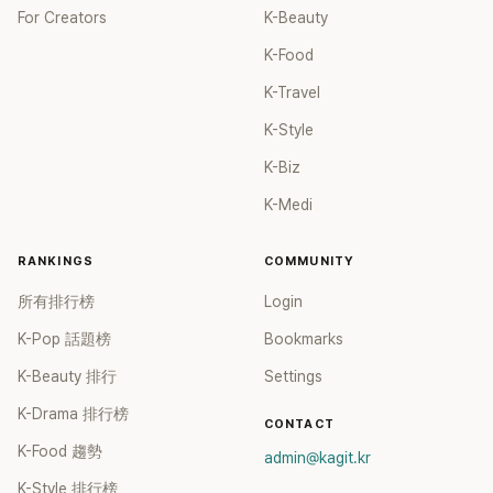
For Creators
K-Beauty
K-Food
K-Travel
K-Style
K-Biz
K-Medi
RANKINGS
COMMUNITY
所有排行榜
Login
K-Pop 話題榜
Bookmarks
K-Beauty 排行
Settings
K-Drama 排行榜
CONTACT
K-Food 趨勢
admin@kagit.kr
K-Style 排行榜