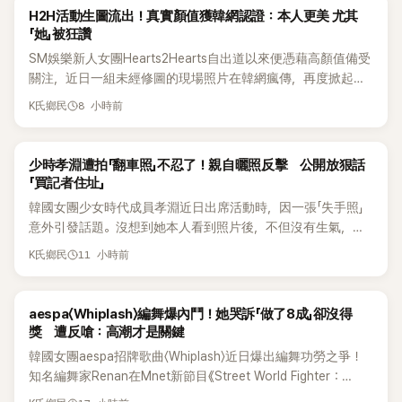
K-POP
H2H活動生圖流出！真實顏值獲韓網認證：本人更美 尤其
「她」被狂讚
SM娛樂新人女團Hearts2Hearts自出道以來便憑藉高顏值備受
關注，近日一組未經修圖的現場照片在韓網瘋傳，再度掀起熱
烈討論，不少看過本人的網友更直呼：「真人比照片還漂亮！」
8 小時前
K氏鄉民
K-POP
少時孝淵遭拍「翻車照」不忍了！親自曬照反擊 公開放狠話
「買記者住址」
韓國女團少女時代成員孝淵近日出席活動時，因一張「失手照」
意外引發話題。沒想到她本人看到照片後，不但沒有生氣，反
而親自把照片放上IG限時動態開玩笑，甚至幽默喊話要「買記者
11 小時前
K氏鄉民
的住址」，讓網友全笑翻。
K-POP
aespa〈Whiplash〉編舞爆內鬥！她哭訴「做了8成」卻沒得
獎 遭反嗆：高潮才是關鍵
韓國女團aespa招牌歌曲〈Whiplash〉近日爆出編舞功勞之爭！
知名編舞家Renan在Mnet新節目《Street World Fighter：
Directors' War》預告中，公開談及自己在〈Whiplash〉編舞上的