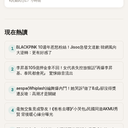
17 小時前
K氏鄉民
貢獻，直言明明自己完成約8成舞蹈，2025 KOREA Awards「年
度編舞大賞」卻由Lachica拿走，讓她至今仍感到相當不平。
現在熱讀
BLACKPINK 10週年惹怒粉絲！Jisoo急發文道歉 韓網風向
1
大逆轉：更有好感了
李昇基105億押金拿不回！女代表失控放狠話「再爆李昇
2
基、泰民都會死」 驚悚錄音流出
aespa〈Whiplash〉編舞爆內鬥！她哭訴「做了8成」卻沒得獎
3
遭反嗆：高潮才是關鍵
毫無交集竟成摯友！《爸爸去哪》「小哭包」民國同遊AKMU秀
4
賢 背後暖心緣分曝光