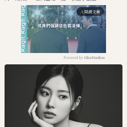
閱讀文章
arrow_forward_ios
Powered by 
GliaStudios
M
u
t
e