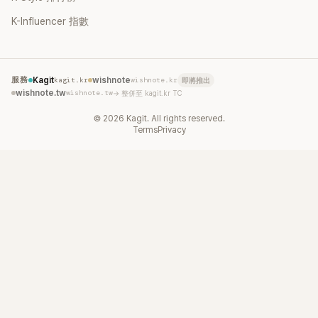
K-Influencer 指數
服務
Kagit
kagit.kr
wishnote
wishnote.kr
即將推出
wishnote.tw
wishnote.tw
→ 整併至 kagit.kr TC
©
2026
Kagit. All rights reserved.
Terms
Privacy