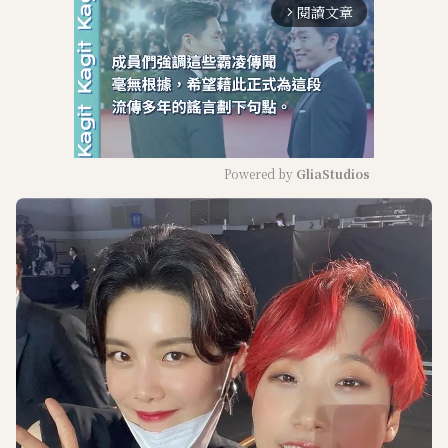
閱讀文章
arrow_forward_ios
Powered by 
GliaStudios
M
u
t
e