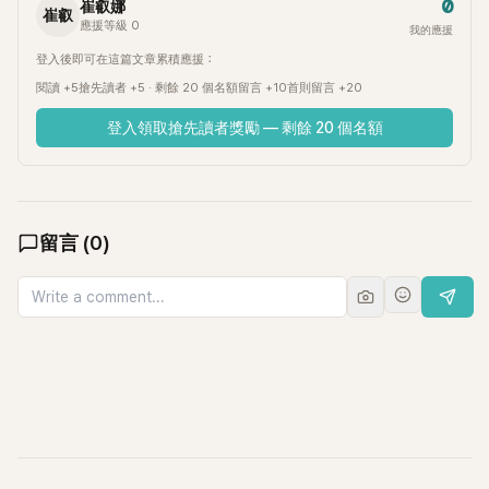
0
崔叡娜
崔叡
應援等級 0
我的應援
登入後即可在這篇文章累積應援：
閱讀 +5
搶先讀者 +5 · 剩餘 20 個名額
留言 +10
首則留言 +20
登入領取搶先讀者獎勵 — 剩餘 20 個名額
留言
(
0
)