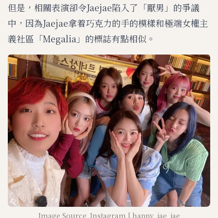
但是，相關表演卻令Jaejae陷入了「厭男」的爭議
中，因為Jaejae拿着巧克力的手的模樣和極端女權主
義社區「Megalia」的標誌有點相似。
Image Source_Instagram | happy_jae_jae