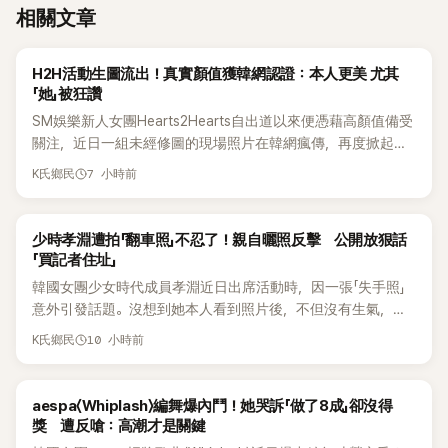
相關文章
K-POP
H2H活動生圖流出！真實顏值獲韓網認證：本人更美 尤其
「她」被狂讚
SM娛樂新人女團Hearts2Hearts自出道以來便憑藉高顏值備受
關注，近日一組未經修圖的現場照片在韓網瘋傳，再度掀起熱
烈討論，不少看過本人的網友更直呼：「真人比照片還漂亮！」
7 小時前
K氏鄉民
K-POP
少時孝淵遭拍「翻車照」不忍了！親自曬照反擊 公開放狠話
「買記者住址」
韓國女團少女時代成員孝淵近日出席活動時，因一張「失手照」
意外引發話題。沒想到她本人看到照片後，不但沒有生氣，反
而親自把照片放上IG限時動態開玩笑，甚至幽默喊話要「買記者
10 小時前
K氏鄉民
的住址」，讓網友全笑翻。
K-POP
aespa〈Whiplash〉編舞爆內鬥！她哭訴「做了8成」卻沒得
獎 遭反嗆：高潮才是關鍵