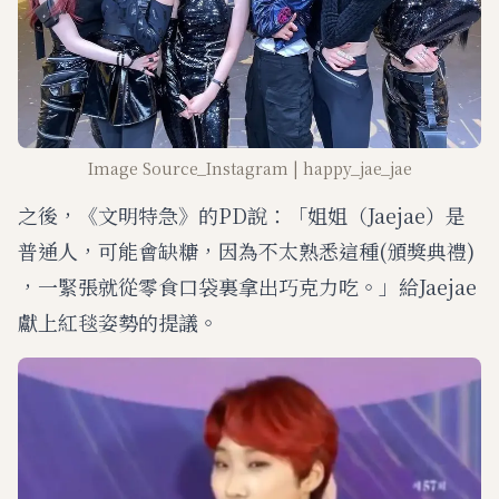
Image Source_Instagram | happy_jae_jae
之後，《文明特急》的PD說：「姐姐（Jaejae）是
普通人，可能會缺糖，因為不太熟悉這種(頒獎典禮)
，一緊張就從零食口袋裏拿出巧克力吃。」給Jaejae
獻上紅毯姿勢的提議。