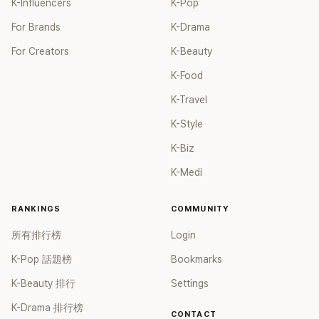
K-Influencers
K-Pop
For Brands
K-Drama
For Creators
K-Beauty
K-Food
K-Travel
K-Style
K-Biz
K-Medi
RANKINGS
COMMUNITY
所有排行榜
Login
K-Pop 話題榜
Bookmarks
K-Beauty 排行
Settings
K-Drama 排行榜
CONTACT