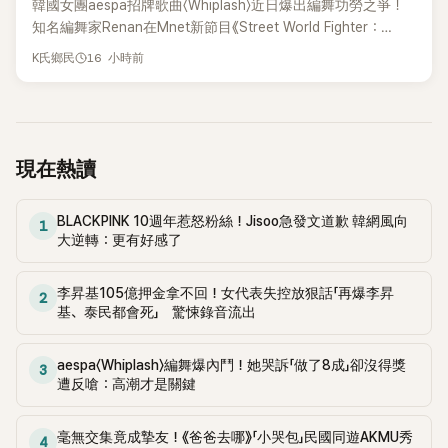
韓國女團aespa招牌歌曲〈Whiplash〉近日爆出編舞功勞之爭！
知名編舞家Renan在Mnet新節目《Street World Fighter：
Directors' War》預告中，公開談及自己在〈Whiplash〉編舞上的
16 小時前
K氏鄉民
貢獻，直言明明自己完成約8成舞蹈，2025 KOREA Awards「年
度編舞大賞」卻由Lachica拿走，讓她至今仍感到相當不平。
現在熱讀
BLACKPINK 10週年惹怒粉絲！Jisoo急發文道歉 韓網風向
1
大逆轉：更有好感了
李昇基105億押金拿不回！女代表失控放狠話「再爆李昇
2
基、泰民都會死」 驚悚錄音流出
aespa〈Whiplash〉編舞爆內鬥！她哭訴「做了8成」卻沒得獎
3
遭反嗆：高潮才是關鍵
毫無交集竟成摯友！《爸爸去哪》「小哭包」民國同遊AKMU秀
4