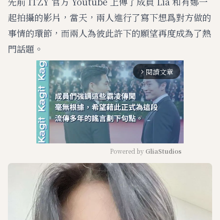
先前 ITZY 官方 Youtube 上傳了成員 Lia 和有娜一
起拍攝的影片，當天，兩人進行了寫下想爲對方做的
事情的環節，而兩人為彼此許下的願望再度成為了熱
門話題。
閱讀文章
arrow_forward_ios
Powered by 
GliaStudios
M
u
t
e