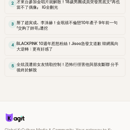
才來台參加金唱片就解散！18歲男團成員突發黑底文「再也
2
當不了偶像」 IG全刪光
掰了趙寅成、李洙赫！金珉禧不倫戀10年產子 9年前一句
3
「交夠了帥哥」遭挖
BLACKPINK 10週年惹怒粉絲！Jisoo急發文道歉 韓網風向
4
大逆轉：更有好感了
全炫茂遭前女友情勒控制！恐怖行徑害他與朋友斷聯 分手
5
後終於解脫
Global K-Culture Media & Community. Your gateway to K-