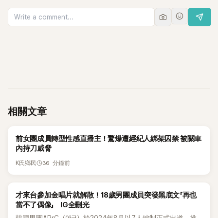
相關文章
K-POP
前女團成員轉型性感直播主！驚爆遭經紀人綁架囚禁 被關車
內持刀威脅
36 分鐘前
K氏鄉民
K-POP
才來台參加金唱片就解散！18歲男團成員突發黑底文「再也
當不了偶像」 IG全刪光
韓國男團ARrC（아크）於2024年8月以7人編制正式出道，推