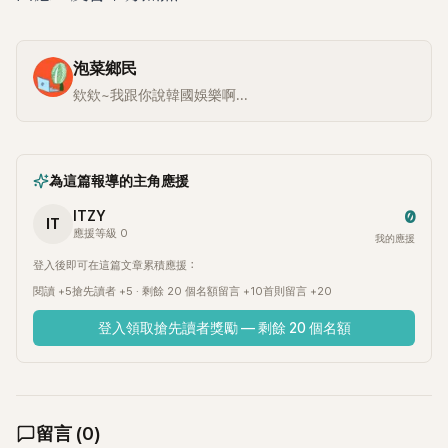
泡菜鄉民
欸欸~我跟你說韓國娛樂啊...
為這篇報導的主角應援
0
ITZY
IT
應援等級 0
我的應援
登入後即可在這篇文章累積應援：
閱讀 +5
搶先讀者 +5 · 剩餘 20 個名額
留言 +10
首則留言 +20
登入領取搶先讀者獎勵 — 剩餘 20 個名額
留言
(
0
)