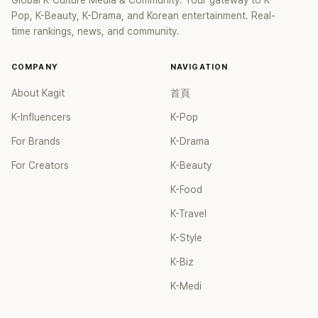
Pop, K-Beauty, K-Drama, and Korean entertainment. Real-
time rankings, news, and community.
COMPANY
NAVIGATION
About Kagit
首頁
K-Influencers
K-Pop
For Brands
K-Drama
For Creators
K-Beauty
K-Food
K-Travel
K-Style
K-Biz
K-Medi