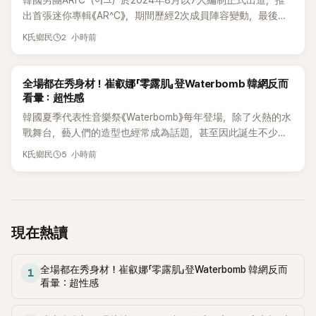
出首張迷你專輯《AR^C》，期間歷經2次成員陣容變動，最後一
張作品則是2025年11月推出的〈Skiid〉。沒想到出道不到2年，
2 小時前
K氏鄉民
所屬公司MYSTIC STORY便在2026年6月23日宣布結束ARrC
的團體活動，7名成員未來將各自發展，消息一出也讓粉絲相
當錯愕。
K-POP
全場都在秀身材！崔叡娜「零露肌」登Waterbomb 韓網反而
看暈：超性感
韓國夏季代表性音樂祭《Waterbomb》每年登場，除了火熱的水
戰舞台，藝人們的造型也經常成為話題，甚至因此誕生不少
「Waterbomb女神」、「Waterbomb男神」。過去包括泫雅、宣
5 小時前
K氏鄉民
美、請夏、BLACKPINK成員及權恩妃等人，都曾憑藉性感舞台
掀起熱烈討論。
現在熱讀
全場都在秀身材！崔叡娜「零露肌」登Waterbomb 韓網反而
1
看暈：超性感