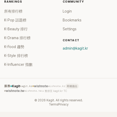
RANKINGS
COMMUNITY
所有排行榜
Login
K-Pop 話題榜
Bookmarks
K-Beauty 排行
Settings
K-Drama 排行榜
CONTACT
K-Food 趨勢
admin@kagit.kr
K-Style 排行榜
K-Influencer 指數
服務
Kagit
kagit.kr
wishnote
wishnote.kr
即將推出
wishnote.tw
wishnote.tw
→ 整併至 kagit.kr TC
©
2026
Kagit. All rights reserved.
Terms
Privacy