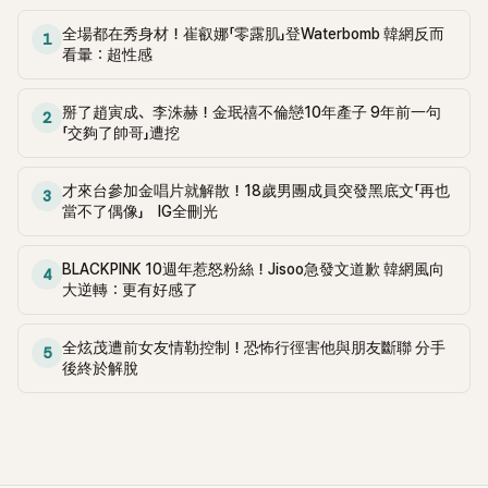
全場都在秀身材！崔叡娜「零露肌」登Waterbomb 韓網反而
1
看暈：超性感
掰了趙寅成、李洙赫！金珉禧不倫戀10年產子 9年前一句
2
「交夠了帥哥」遭挖
才來台參加金唱片就解散！18歲男團成員突發黑底文「再也
3
當不了偶像」 IG全刪光
BLACKPINK 10週年惹怒粉絲！Jisoo急發文道歉 韓網風向
4
大逆轉：更有好感了
全炫茂遭前女友情勒控制！恐怖行徑害他與朋友斷聯 分手
5
後終於解脫