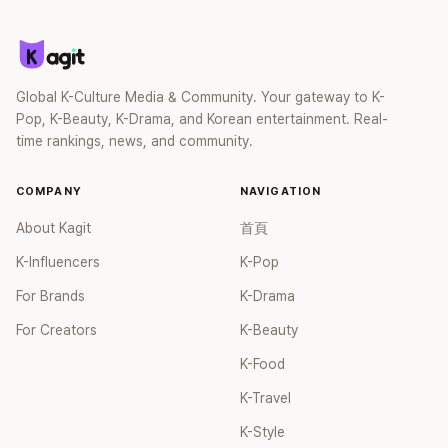
Global K-Culture Media & Community. Your gateway to K-
Pop, K-Beauty, K-Drama, and Korean entertainment. Real-
time rankings, news, and community.
COMPANY
NAVIGATION
About Kagit
首頁
K-Influencers
K-Pop
For Brands
K-Drama
For Creators
K-Beauty
K-Food
K-Travel
K-Style