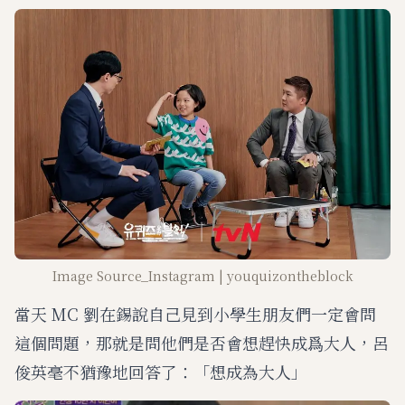
M
u
t
e
Image Source_Instagram | youquizontheblock
當天 MC 劉在錫說自己見到小學生朋友們一定會問
這個問題，那就是問他們是否會想趕快成爲大人，呂
俊英毫不猶豫地回答了：「想成為大人」