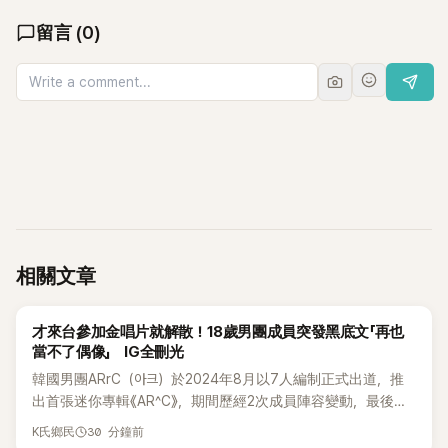
留言
(
0
)
相關文章
K-POP
才來台參加金唱片就解散！18歲男團成員突發黑底文「再也
當不了偶像」 IG全刪光
韓國男團ARrC（아크）於2024年8月以7人編制正式出道，推
出首張迷你專輯《AR^C》，期間歷經2次成員陣容變動，最後一
張作品則是2025年11月推出的〈Skiid〉。沒想到出道不到2年，
30 分鐘前
K氏鄉民
所屬公司MYSTIC STORY便在2026年6月23日宣布結束ARrC