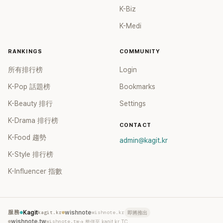
K-Biz
K-Medi
RANKINGS
COMMUNITY
所有排行榜
Login
K-Pop 話題榜
Bookmarks
K-Beauty 排行
Settings
K-Drama 排行榜
CONTACT
K-Food 趨勢
admin@kagit.kr
K-Style 排行榜
K-Influencer 指數
服務
Kagit
kagit.kr
wishnote
wishnote.kr
即將推出
wishnote.tw
wishnote.tw
→ 整併至 kagit.kr TC