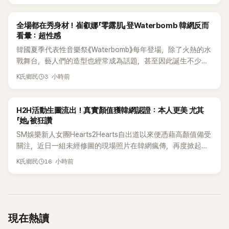
的團體活動，7名成員未來將各自發展，消息一出也讓粉絲相
當錯愕。
K-POP
全場都在秀身材！崔叡娜「零露肌」登Waterbomb 韓網反而
看暈：超性感
韓國夏季代表性音樂祭《Waterbomb》每年登場，除了火熱的水
戰舞台，藝人們的造型也經常成為話題，甚至因此誕生不少
「Waterbomb女神」、「Waterbomb男神」。過去包括泫雅、宣
3 小時前
K氏鄉民
美、請夏、BLACKPINK成員及權恩妃等人，都曾憑藉性感舞台
掀起熱烈討論。
K-POP
H2H活動生圖流出！真實顏值獲韓網認證：本人更美 尤其
「她」被狂讚
SM娛樂新人女團Hearts2Hearts自出道以來便憑藉高顏值備受
關注，近日一組未經修圖的現場照片在韓網瘋傳，再度掀起熱
烈討論，不少看過本人的網友更直呼：「真人比照片還漂亮！」
16 小時前
K氏鄉民
現在熱讀