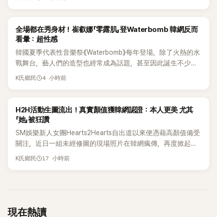
所屬公司MYSTIC STORY便在2026年6月23日宣布結束ARrC
的團體活動，7名成員未來將各自發展，消息一出也讓粉絲相
當錯愕。
K-POP
全場都在秀身材！崔叡娜「零露肌」登Waterbomb 韓網反而
看暈：超性感
韓國夏季代表性音樂祭《Waterbomb》每年登場，除了火熱的水
戰舞台，藝人們的造型也經常成為話題，甚至因此誕生不少
「Waterbomb女神」、「Waterbomb男神」。過去包括泫雅、宣
4 小時前
K氏鄉民
美、請夏、BLACKPINK成員及權恩妃等人，都曾憑藉性感舞台
掀起熱烈討論。
K-POP
H2H活動生圖流出！真實顏值獲韓網認證：本人更美 尤其
「她」被狂讚
SM娛樂新人女團Hearts2Hearts自出道以來便憑藉高顏值備受
關注，近日一組未經修圖的現場照片在韓網瘋傳，再度掀起熱
烈討論，不少看過本人的網友更直呼：「真人比照片還漂亮！」
17 小時前
K氏鄉民
現在熱讀