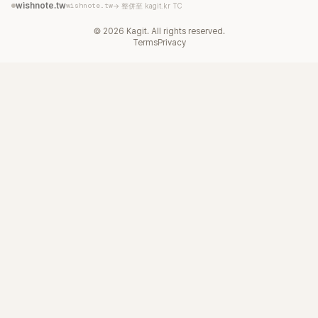
wishnote.tw
wishnote.tw
→ 整併至 kagit.kr TC
©
2026
Kagit. All rights reserved.
Terms
Privacy