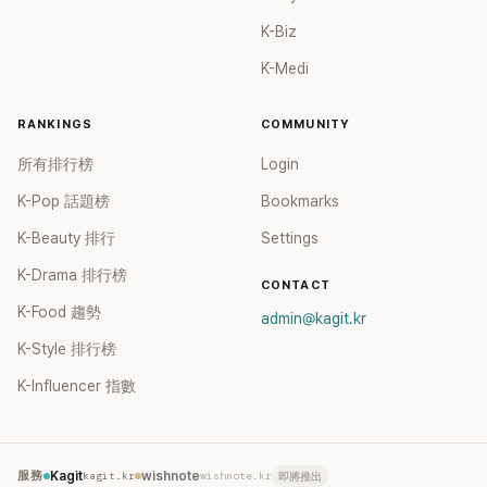
K-Biz
K-Medi
RANKINGS
COMMUNITY
所有排行榜
Login
K-Pop 話題榜
Bookmarks
K-Beauty 排行
Settings
K-Drama 排行榜
CONTACT
K-Food 趨勢
admin@kagit.kr
K-Style 排行榜
K-Influencer 指數
服務
Kagit
kagit.kr
wishnote
wishnote.kr
即將推出