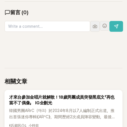
留言
(
0
)
相關文章
K-POP
才來台參加金唱片就解散！18歲男團成員突發黑底文「再也
當不了偶像」 IG全刪光
韓國男團ARrC（아크）於2024年8月以7人編制正式出道，推
出首張迷你專輯《AR^C》，期間歷經2次成員陣容變動，最後一
張作品則是2025年11月推出的〈Skiid〉。沒想到出道不到2年，
1 小時前
K氏鄉民