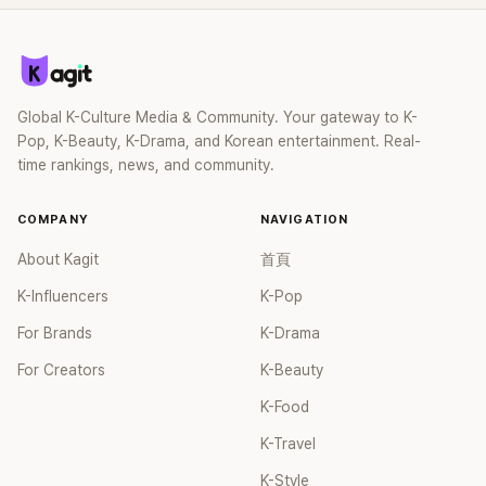
Global K-Culture Media & Community. Your gateway to K-
Pop, K-Beauty, K-Drama, and Korean entertainment. Real-
time rankings, news, and community.
COMPANY
NAVIGATION
About Kagit
首頁
K-Influencers
K-Pop
For Brands
K-Drama
For Creators
K-Beauty
K-Food
K-Travel
K-Style