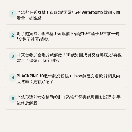
全場都在秀身材！崔叡娜「零露肌」登Waterbomb 韓網反而
1
看暈：超性感
掰了趙寅成、李洙赫！金珉禧不倫戀10年產子 9年前一句
2
「交夠了帥哥」遭挖
才來台參加金唱片就解散！18歲男團成員突發黑底文「再也
3
當不了偶像」 IG全刪光
BLACKPINK 10週年惹怒粉絲！Jisoo急發文道歉 韓網風向
4
大逆轉：更有好感了
全炫茂遭前女友情勒控制！恐怖行徑害他與朋友斷聯 分手
5
後終於解脫