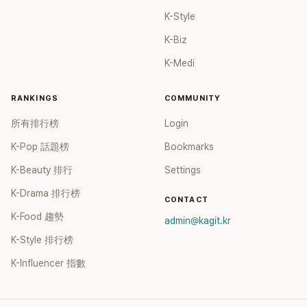
K-Style
K-Biz
K-Medi
RANKINGS
COMMUNITY
所有排行榜
Login
K-Pop 話題榜
Bookmarks
K-Beauty 排行
Settings
K-Drama 排行榜
CONTACT
K-Food 趨勢
admin@kagit.kr
K-Style 排行榜
K-Influencer 指數