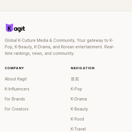
Global K-Culture Media & Community. Your gateway to K-
Pop, K-Beauty, K-Drama, and Korean entertainment. Real-
time rankings, news, and community.
COMPANY
NAVIGATION
About Kagit
首頁
K-Influencers
K-Pop
For Brands
K-Drama
For Creators
K-Beauty
K-Food
K-Travel