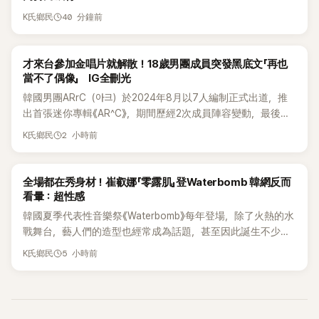
40 分鐘前
K氏鄉民
K-POP
才來台參加金唱片就解散！18歲男團成員突發黑底文「再也
當不了偶像」 IG全刪光
韓國男團ARrC（아크）於2024年8月以7人編制正式出道，推
出首張迷你專輯《AR^C》，期間歷經2次成員陣容變動，最後一
張作品則是2025年11月推出的〈Skiid〉。沒想到出道不到2年，
2 小時前
K氏鄉民
所屬公司MYSTIC STORY便在2026年6月23日宣布結束ARrC
的團體活動，7名成員未來將各自發展，消息一出也讓粉絲相
當錯愕。
K-POP
全場都在秀身材！崔叡娜「零露肌」登Waterbomb 韓網反而
看暈：超性感
韓國夏季代表性音樂祭《Waterbomb》每年登場，除了火熱的水
戰舞台，藝人們的造型也經常成為話題，甚至因此誕生不少
「Waterbomb女神」、「Waterbomb男神」。過去包括泫雅、宣
5 小時前
K氏鄉民
美、請夏、BLACKPINK成員及權恩妃等人，都曾憑藉性感舞台
掀起熱烈討論。