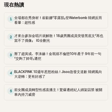
現在熱讀
全場都在秀身材！崔叡娜「零露肌」登Waterbomb 韓網反而
1
看暈：超性感
才來台參加金唱片就解散！18歲男團成員突發黑底文「再也
2
當不了偶像」 IG全刪光
掰了趙寅成、李洙赫！金珉禧不倫戀10年產子 9年前一句
3
「交夠了帥哥」遭挖
BLACKPINK 10週年惹怒粉絲！Jisoo急發文道歉 韓網風向
4
大逆轉：更有好感了
前女團成員轉型性感直播主！驚爆遭經紀人綁架囚禁 被關
5
車內持刀威脅