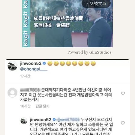
閱讀文章
arrow_forward_ios
Powered by 
GliaStudios
M
u
t
e