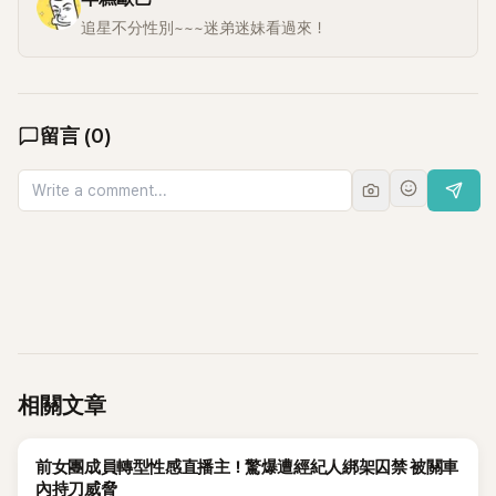
追星不分性別~~~迷弟迷妹看過來！
留言
(
0
)
相關文章
K-POP
前女團成員轉型性感直播主！驚爆遭經紀人綁架囚禁 被關車
內持刀威脅