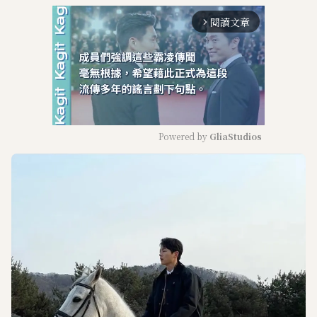
閱讀文章
arrow_forward_ios
Powered by 
GliaStudios
M
u
t
e