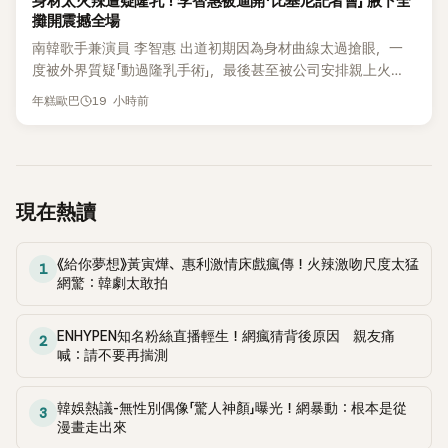
身材太火辣遭疑隆乳！李智惠被逼開「比基尼記者會」 腋下全
攤開震撼全場
南韓歌手兼演員 李智惠 出道初期因為身材曲線太過搶眼，一
度被外界質疑「動過隆乳手術」，最後甚至被公司安排親上火
線，召開前所未見的「泳裝記者會」澄清。這場記者會後來還被
19 小時前
年糕歐巴
韓國演藝圈點名為流傳至今的「三大記者會」之一。近日她在綜
藝節目中親口回憶這段「隆乳疑雲黑歷史」，話題再度被翻出來
熱議。 2日播出的 SBS 綜藝節目《我的經紀人太難搞－秘書
鎮》，邀請同時兼顧工作與育兒的演藝圈代表「媽媽群」——李智
惠、李賢怡、李恩亨，以第13位「My Star」身分登場，分享最真
現在熱讀
實的生活日常。 節目一開始，李瑞鎮 率先與李智惠會合，兩人
邊搭車邊聊天，氣氛輕鬆。聊到最近的新聞，李瑞鎮突然直球
《給你夢想》黃寅燁、惠利激情床戲瘋傳！火辣激吻尺度太猛
發問：「妳不是上新聞了？說妳去做整形？是人中縮短手術嗎？」
1
網驚：韓劇太敢拍
一貫犀利又不留情的問法，讓現場瞬間笑成一片。對此，李智
惠也毫不閃躲，淡定接招，兩人鬥嘴默契十足。 話題接著一路
延燒到過去的爭議。李瑞鎮脫口補刀：「妳以前不是還在游泳池
ENHYPEN知名粉絲直播輕生！網瘋猜背後原因 親友痛
2
喊：請不要再揣測
開過記者會？」直接點名她當年的風波。李智惠聽了忍不住笑
說：「哥怎麼連這個都知道？」李瑞鎮則回嘴：「那時候新聞鬧那
麼大，不知道才奇怪吧。」一來一往，氣氛反而更加輕鬆。 談到
韓娛熱議-無性別偶像「驚人神顏」曝光！網暴動：根本是從
3
當年情況，李智惠終於鬆口坦言，當時確實被質疑動過隆胸手
漫畫走出來
術。她回憶：「拍了比基尼照片之後，就開始被說是不是去隆乳