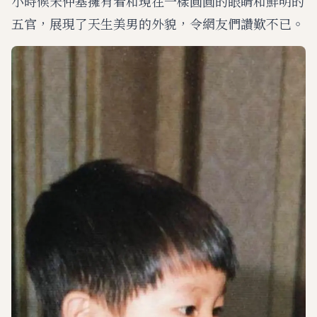
小時候宋仲基擁有着和現在一樣圓圓的眼睛和鮮明的
五官，展現了天生美男的外貌，令網友們讚歎不已。