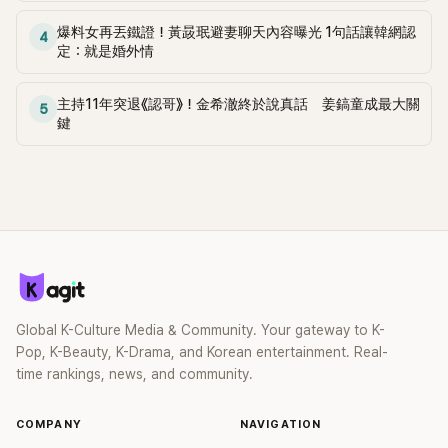
了。」為了澄清誤會，她只好親自站出來說清楚。 李智惠進一步
爆料女再丟鐵證！黃晸珉避妻聊天內容曝光 1句話讓韓網認
4
解釋，當時隆胸手術幾乎只有「腋下切開」一種方式，「所以我就
定：就是婚外情
想，既然一直說我有做，那我乾脆把腋下給大家看，證明我根
本沒動過。」一句話說完，全場瞬間炸鍋，來賓又驚又笑。 事實
主持11年突退《認哥》！金希澈終於說真話 姜鎬童成最大關
上，早在 2006 年，李智惠就為了證明自己沒有「隆乳」，真的
5
鍵
召開了一場泳裝記者招待會。當時她穿著比基尼站在一排攝影
機前，面對媒體擺出各種姿勢，畫面至今仍被網友津津樂道。
這段為平息爭議、直接公開腋下畫面自證清白的往事再度被提
起，節目現場立刻充滿驚呼聲與笑聲，也再次讓人見識到她面
對流言時「豁出去」的直率性格。其實她過去也曾在 SBS 節目
《脫掉鞋子恢單4Men》 中，親自公開那張當年引發話題的「腋下
比基尼照」，再次重提這段至今仍被粉絲視為黑歷史代表作的事
件。 回顧李智惠的演藝路，她於 1998 年以混聲團體 S#arp 成
員身分出道，該團在 2000 年代初期紅極一時，由李智惠、徐
智英兩位女成員，以及張錫炫、Chris Kim 兩位男成員組成。不
Global K-Culture Media & Community. Your gateway to K-
過後來爆出長達四年的團內霸凌風波，甚至傳出徐智英母親對
Pop, K-Beauty, K-Drama, and Korean entertainment. Real-
李智惠言語辱罵、動手等爭議，最終團體於 2002 年解散。 團
time rankings, news, and community.
體解散後，李智惠轉型 solo，靠著綜藝與歌唱實力持續活躍演
藝圈。據悉，她當年能加入 S#arp，也與 李尚敏 的賞識有關。
COMPANY
NAVIGATION
感情方面，李智惠於 2017 年與圈外男友結婚，婚後育有兩個