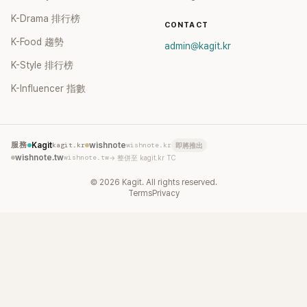
K-Drama 排行榜
CONTACT
K-Food 趨勢
admin@kagit.kr
K-Style 排行榜
K-Influencer 指數
服務
Kagit
kagit.kr
wishnote
wishnote.kr
即將推出
wishnote.tw
wishnote.tw
→ 整併至 kagit.kr TC
©
2026
Kagit. All rights reserved.
Terms
Privacy