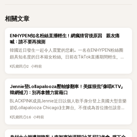
相關文章
K-POP
ENHYPEN知名粉絲直播輕生！網瘋猜背後原因 親友痛
喊：請不要再揣測
韓國近日發生一起令人震驚的悲劇。一名在ENHYPEN粉絲圈
頗具知名度的日本籍女粉絲，日前在TikTok直播期間輕生，最
終不幸身亡，消息曝光後震驚韓網，也讓不少粉絲湧入社群平
2 小時前
K氏鄉民
台哀悼。事發後，死者親友也陸續出面證實噩耗，並呼籲外界
停止揣測，盼逝者安息。
K-POP
Jennie登Lollapalooza壓軸慘翻車！美媒狠批「像唱KTV」
韓網補刀：別再拿體力當藉口
BLACKPINK成員Jennie近日以個人歌手身分登上美國大型音樂
節《Lollapalooza Chicago》主舞台，不僅成為首位擔任該音樂
節Headliner（壓軸主秀）的K-POP女SOLO歌手，寫下全新紀
16 小時前
K氏鄉民
錄。然而，演出結束後卻掀起兩極評價，不僅現場歌唱實力遭
部分網友質疑，就連美國當地媒體也毫不留情給出負評，甚至
形容整場演出「就像一場豪華KTV」。
K-POP