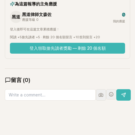
為這篇報導的主角應援
0
黑道律師文森佐
黑道
應援等級 0
我的應援
登入後即可在這篇文章累積應援：
閱讀 +5
搶先讀者 +5 · 剩餘 20 個名額
留言 +10
首則留言 +20
登入領取搶先讀者獎勵 — 剩餘 20 個名額
留言
(
0
)