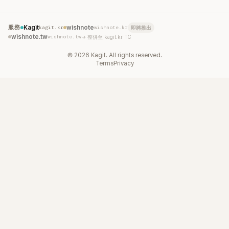
服務
Kagit
kagit.kr
wishnote
wishnote.kr
即將推出
wishnote.tw
wishnote.tw
→ 整併至 kagit.kr TC
©
2026
Kagit. All rights reserved.
Terms
Privacy