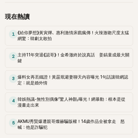
熱議。 2日播出的 SBS 綜藝節目《我的經紀人太難搞－秘書
鎮》，邀請同時兼顧工作與育兒的演藝圈代表「媽媽群」——李智
惠、李賢怡、李恩亨，以第13位「My Star」身分登場，分享最真
現在熱讀
實的生活日常。 節目一開始，李瑞鎮 率先與李智惠會合，兩人
邊搭車邊聊天，氣氛輕鬆。聊到最近的新聞，李瑞鎮突然直球
《給你夢想》黃寅燁、惠利激情床戲瘋傳！火辣激吻尺度太猛
發問：「妳不是上新聞了？說妳去做整形？是人中縮短手術嗎？」
1
網驚：韓劇太敢拍
一貫犀利又不留情的問法，讓現場瞬間笑成一片。對此，李智
惠也毫不閃躲，淡定接招，兩人鬥嘴默契十足。 話題接著一路
延燒到過去的爭議。李瑞鎮脫口補刀：「妳以前不是還在游泳池
主持11年突退《認哥》！金希澈終於說真話 姜鎬童成最大關
2
鍵
開過記者會？」直接點名她當年的風波。李智惠聽了忍不住笑
說：「哥怎麼連這個都知道？」李瑞鎮則回嘴：「那時候新聞鬧那
麼大，不知道才奇怪吧。」一來一往，氣氛反而更加輕鬆。 談到
爆料女再丟鐵證！黃晸珉避妻聊天內容曝光 1句話讓韓網認
3
當年情況，李智惠終於鬆口坦言，當時確實被質疑動過隆胸手
定：就是婚外情
術。她回憶：「拍了比基尼照片之後，就開始被說是不是去隆乳
了。」為了澄清誤會，她只好親自站出來說清楚。 李智惠進一步
韓娛熱議-無性別偶像「驚人神顏」曝光！網暴動：根本是從
4
解釋，當時隆胸手術幾乎只有「腋下切開」一種方式，「所以我就
漫畫走出來
想，既然一直說我有做，那我乾脆把腋下給大家看，證明我根
本沒動過。」一句話說完，全場瞬間炸鍋，來賓又驚又笑。 事實
AKMU秀賢爆遭親哥燦赫騙版權！14歲作品全被拿走 怒
上，早在 2006 年，李智惠就為了證明自己沒有「隆乳」，真的
5
喊：他是詐騙犯
召開了一場泳裝記者招待會。當時她穿著比基尼站在一排攝影
機前，面對媒體擺出各種姿勢，畫面至今仍被網友津津樂道。