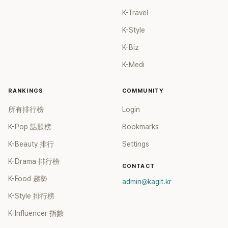
K-Travel
K-Style
K-Biz
K-Medi
RANKINGS
COMMUNITY
所有排行榜
Login
K-Pop 話題榜
Bookmarks
K-Beauty 排行
Settings
K-Drama 排行榜
CONTACT
K-Food 趨勢
admin@kagit.kr
K-Style 排行榜
K-Influencer 指數