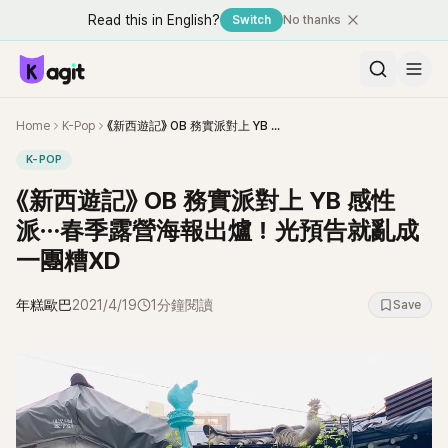
Read this in English?
Switch
No thanks
Home
K-Pop
《新西遊記》 OB 務實派對上 YB 感性派⋯春季露營海報出爐！光預告就亂成一團糟XD
K-POP
《新西遊記》 OB 務實派對上 YB 感性
派⋯春季露營海報出爐！光預告就亂成
一團糟XD
年糕歐巴
2021/4/19
1分鐘閱讀
Save