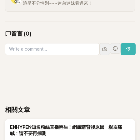
追星不分性別~~~迷弟迷妹看過來！
留言
(
0
)
相關文章
K-POP
ENHYPEN知名粉絲直播輕生！網瘋猜背後原因 親友痛
喊：請不要再揣測