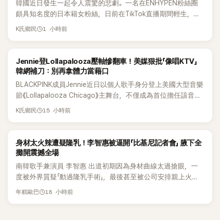
韓國近日發生一起令人震驚的悲劇。一名在ENHYPEN粉絲圈
頗具知名度的日本籍女粉絲，日前在TikTok直播期間輕生，最
終不幸身亡，消息曝光後震驚韓網，也讓不少粉絲湧入社群平
1 小時前
K氏鄉民
台哀悼。事發後，死者親友也陸續出面證實噩耗，並呼籲外界
停止揣測，盼逝者安息。
K-POP
Jennie登Lollapalooza壓軸慘翻車！美媒狠批「像唱KTV」
韓網補刀：別再拿體力當藉口
BLACKPINK成員Jennie近日以個人歌手身分登上美國大型音樂
節《Lollapalooza Chicago》主舞台，不僅成為首位擔任該音樂
節Headliner（壓軸主秀）的K-POP女SOLO歌手，寫下全新紀
15 小時前
K氏鄉民
錄。然而，演出結束後卻掀起兩極評價，不僅現場歌唱實力遭
部分網友質疑，就連美國當地媒體也毫不留情給出負評，甚至
形容整場演出「就像一場豪華KTV」。
K-POP
身材太火辣遭疑隆乳！李智惠被逼開「比基尼記者會」 腋下全
攤開震撼全場
南韓歌手兼演員 李智惠 出道初期因為身材曲線太過搶眼，一
度被外界質疑「動過隆乳手術」，最後甚至被公司安排親上火
線，召開前所未見的「泳裝記者會」澄清。這場記者會後來還被
18 小時前
年糕歐巴
韓國演藝圈點名為流傳至今的「三大記者會」之一。近日她在綜
藝節目中親口回憶這段「隆乳疑雲黑歷史」，話題再度被翻出來