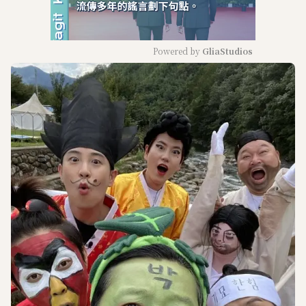
Powered by 
GliaStudios
M
u
t
e