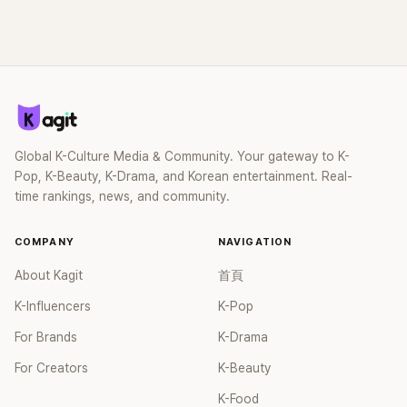
這段為平息爭議、直接公開腋下畫面自證清白的往事再度被提
起，節目現場立刻充滿驚呼聲與笑聲，也再次讓人見識到她面
對流言時「豁出去」的直率性格。其實她過去也曾在 SBS 節目
《脫掉鞋子恢單4Men》 中，親自公開那張當年引發話題的「腋下
比基尼照」，再次重提這段至今仍被粉絲視為黑歷史代表作的事
件。 回顧李智惠的演藝路，她於 1998 年以混聲團體 S#arp 成
員身分出道，該團在 2000 年代初期紅極一時，由李智惠、徐
智英兩位女成員，以及張錫炫、Chris Kim 兩位男成員組成。不
Global K-Culture Media & Community. Your gateway to K-
過後來爆出長達四年的團內霸凌風波，甚至傳出徐智英母親對
Pop, K-Beauty, K-Drama, and Korean entertainment. Real-
李智惠言語辱罵、動手等爭議，最終團體於 2002 年解散。 團
time rankings, news, and community.
體解散後，李智惠轉型 solo，靠著綜藝與歌唱實力持續活躍演
藝圈。據悉，她當年能加入 S#arp，也與 李尚敏 的賞識有關。
COMPANY
NAVIGATION
感情方面，李智惠於 2017 年與圈外男友結婚，婚後育有兩個
女兒，一家四口生活幸福美滿。如今除了持續活躍於綜藝節
About Kagit
首頁
目，她經營的 YouTube 頻道也即將突破百萬訂閱，近年內容深
K-Influencers
K-Pop
受網友喜愛，再度迎來事業第二春。
For Brands
K-Drama
For Creators
K-Beauty
K-Food