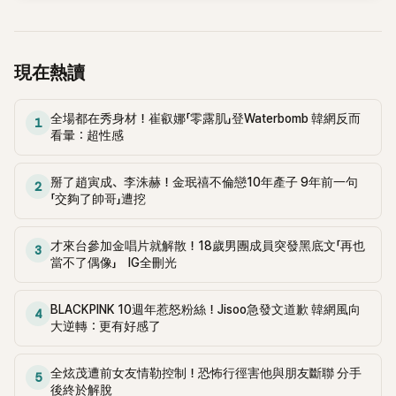
現在熱讀
全場都在秀身材！崔叡娜「零露肌」登Waterbomb 韓網反而
1
看暈：超性感
掰了趙寅成、李洙赫！金珉禧不倫戀10年產子 9年前一句
2
「交夠了帥哥」遭挖
才來台參加金唱片就解散！18歲男團成員突發黑底文「再也
3
當不了偶像」 IG全刪光
BLACKPINK 10週年惹怒粉絲！Jisoo急發文道歉 韓網風向
4
大逆轉：更有好感了
全炫茂遭前女友情勒控制！恐怖行徑害他與朋友斷聯 分手
5
後終於解脫