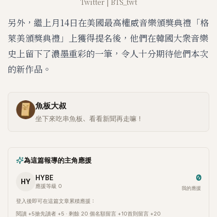
Twitter | BTS_twt
另外，繼上月14日在美國最高權威音樂頒獎典禮「格
萊美頒獎典禮」上獲得提名後，他們在韓國大衆音樂
史上留下了濃墨重彩的一筆，令人十分期待他們本次
的新作品。
魚板大叔
坐下來吃串魚板、看看新聞再走嘛！
為這篇報導的主角應援
0
HYBE
HY
應援等級 0
我的應援
登入後即可在這篇文章累積應援：
閱讀 +5
搶先讀者 +5 · 剩餘 20 個名額
留言 +10
首則留言 +20