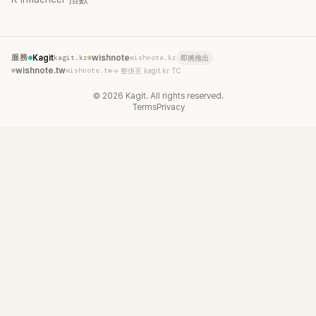
服務
Kagit
kagit.kr
wishnote
wishnote.kr
即將推出
wishnote.tw
wishnote.tw
→ 整併至 kagit.kr TC
©
2026
Kagit. All rights reserved.
Terms
Privacy