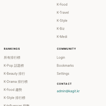
K-Food
K-Travel
K-Style
K-Biz
K-Medi
RANKINGS
COMMUNITY
所有排行榜
Login
K-Pop 話題榜
Bookmarks
K-Beauty 排行
Settings
K-Drama 排行榜
CONTACT
K-Food 趨勢
admin@kagit.kr
K-Style 排行榜
K-Influencer 指數