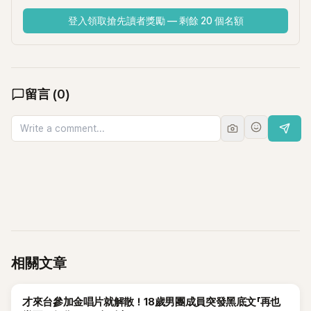
登入領取搶先讀者獎勵 — 剩餘 20 個名額
留言
(
0
)
相關文章
K-POP
才來台參加金唱片就解散！18歲男團成員突發黑底文「再也