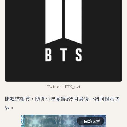
Twitter | BTS_twt
據韓媒報導，防彈少年團將於5月最後一週回歸歌謠
界。
閱讀文章
arrow_forward_ios