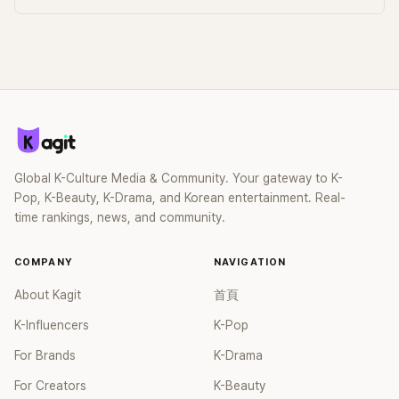
Global K-Culture Media & Community. Your gateway to K-
Pop, K-Beauty, K-Drama, and Korean entertainment. Real-
time rankings, news, and community.
COMPANY
NAVIGATION
About Kagit
首頁
K-Influencers
K-Pop
For Brands
K-Drama
For Creators
K-Beauty