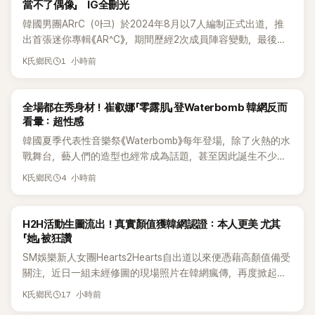
當不了偶像」 IG全刪光
韓國男團ARrC（아크）於2024年8月以7人編制正式出道，推
出首張迷你專輯《AR^C》，期間歷經2次成員陣容變動，最後一
張作品則是2025年11月推出的〈Skiid〉。沒想到出道不到2年，
1 小時前
K氏鄉民
所屬公司MYSTIC STORY便在2026年6月23日宣布結束ARrC
的團體活動，7名成員未來將各自發展，消息一出也讓粉絲相
當錯愕。
K-POP
全場都在秀身材！崔叡娜「零露肌」登Waterbomb 韓網反而
看暈：超性感
韓國夏季代表性音樂祭《Waterbomb》每年登場，除了火熱的水
戰舞台，藝人們的造型也經常成為話題，甚至因此誕生不少
「Waterbomb女神」、「Waterbomb男神」。過去包括泫雅、宣
4 小時前
K氏鄉民
美、請夏、BLACKPINK成員及權恩妃等人，都曾憑藉性感舞台
掀起熱烈討論。
K-POP
H2H活動生圖流出！真實顏值獲韓網認證：本人更美 尤其
「她」被狂讚
SM娛樂新人女團Hearts2Hearts自出道以來便憑藉高顏值備受
關注，近日一組未經修圖的現場照片在韓網瘋傳，再度掀起熱
烈討論，不少看過本人的網友更直呼：「真人比照片還漂亮！」
17 小時前
K氏鄉民