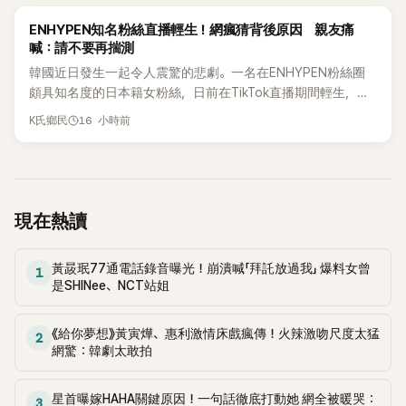
K-POP
ENHYPEN知名粉絲直播輕生！網瘋猜背後原因 親友痛
喊：請不要再揣測
韓國近日發生一起令人震驚的悲劇。一名在ENHYPEN粉絲圈
頗具知名度的日本籍女粉絲，日前在TikTok直播期間輕生，最
終不幸身亡，消息曝光後震驚韓網，也讓不少粉絲湧入社群平
16 小時前
K氏鄉民
台哀悼。事發後，死者親友也陸續出面證實噩耗，並呼籲外界
停止揣測，盼逝者安息。
現在熱讀
黃晸珉77通電話錄音曝光！崩潰喊「拜託放過我」 爆料女曾
1
是SHINee、NCT站姐
《給你夢想》黃寅燁、惠利激情床戲瘋傳！火辣激吻尺度太猛
2
網驚：韓劇太敢拍
星首曝嫁HAHA關鍵原因！一句話徹底打動她 網全被暖哭：
3