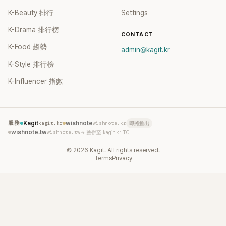
K-Beauty 排行
Settings
K-Drama 排行榜
CONTACT
K-Food 趨勢
admin@kagit.kr
K-Style 排行榜
K-Influencer 指數
服務
Kagit
kagit.kr
wishnote
wishnote.kr
即將推出
wishnote.tw
wishnote.tw
→ 整併至 kagit.kr TC
©
2026
Kagit. All rights reserved.
Terms
Privacy