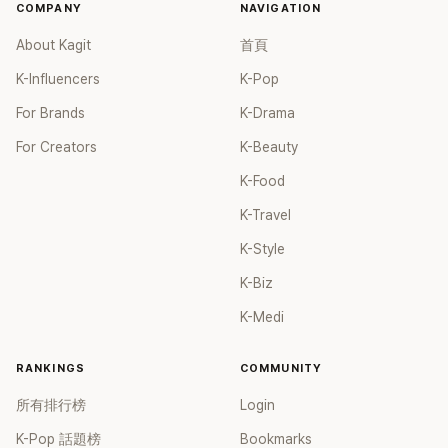
COMPANY
NAVIGATION
About Kagit
首頁
K-Influencers
K-Pop
For Brands
K-Drama
For Creators
K-Beauty
K-Food
K-Travel
K-Style
K-Biz
K-Medi
RANKINGS
COMMUNITY
所有排行榜
Login
K-Pop 話題榜
Bookmarks