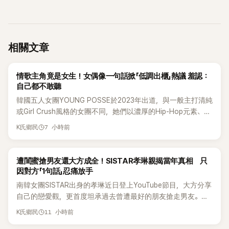
相關文章
K-POP
情歌主角竟是女生！女偶像一句話掀「低調出櫃」熱議 羞認：
自己都不敢聽
韓國五人女團YOUNG POSSE於2023年出道，與一般主打清純
或Girl Crush風格的女團不同，她們以濃厚的Hip-Hop元素、自
創Rap及成員親自參與創作為特色，MV也融入美式街頭、塗
7 小時前
K氏鄉民
鴉、滑板等文化元素。雖然並非出身四大經紀公司，仍憑藉鮮
明的音樂風格，在海外尤其是歐美市場累積不少人氣，逐漸成
為第五代女團中極具辨識度的新生代代表之一。
K-POP
遭閨蜜搶男友還大方成全！SISTAR孝琳親揭當年真相 只
因對方「1句話」忍痛放手
南韓女團SISTAR出身的孝琳近日登上YouTube節目，大方分享
自己的戀愛觀，更首度坦承過去曾遭最好的朋友搶走男友。她
表示，當時選擇瀟灑放手，但如果同樣的事情現在再發生，「我
11 小時前
K氏鄉民
絕對不會坐視不管」，直率發言掀起熱議。