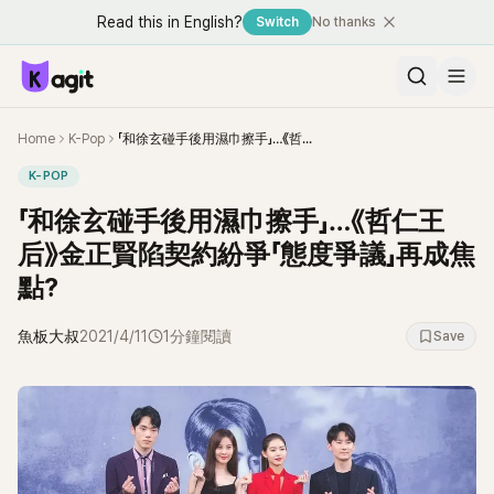
Read this in English?
Switch
No thanks
Home
K-Pop
「和徐玄碰手後用濕巾擦手」…《哲仁王后》金正賢陷契約紛爭「態度爭議」再成焦點?
K-POP
「和徐玄碰手後用濕巾擦手」…《哲仁王
后》金正賢陷契約紛爭「態度爭議」再成焦
點?
魚板大叔
2021/4/11
1分鐘閱讀
Save