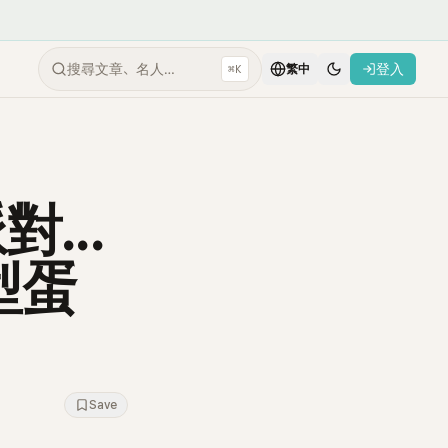
搜尋文章、名人…
登入
⌘K
繁中
...
型蛋
Save