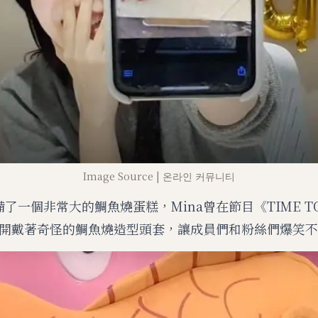
Image Source | 온라인 커뮤니티
備了一個非常大的鯛魚燒蛋糕，Mina曾在節目《TIME TO
開戴著奇怪的鯛魚燒造型頭套，讓成員們和粉絲們爆笑不