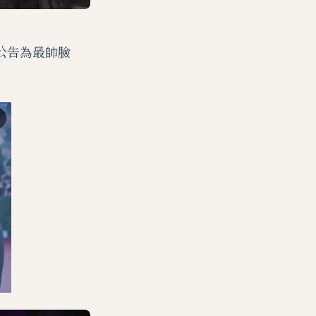
」公告為最帥臉