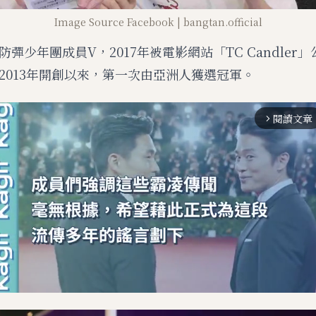
Image Source Facebook | bangtan.official
彈少年團成員V，2017年被電影網站「TC Candler
2013年開創以來，第一次由亞洲人獲選冠軍。
閱讀文章
arrow_forward_ios