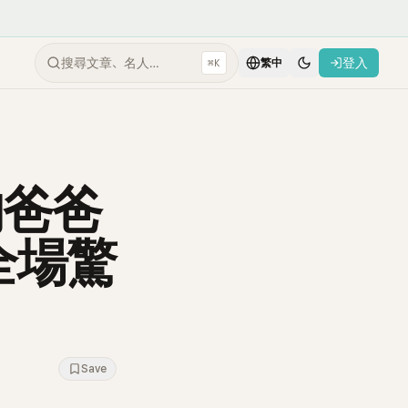
搜尋文章、名人…
登入
⌘K
繁中
的爸爸
全場驚
Save