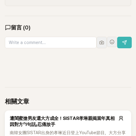
留言
(
0
)
相關文章
K-POP
遭閨蜜搶男友還大方成全！SISTAR孝琳親揭當年真相 只
因對方「1句話」忍痛放手
南韓女團SISTAR出身的孝琳近日登上YouTube節目，大方分享