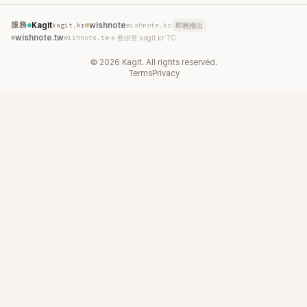
服務
Kagit
kagit.kr
wishnote
wishnote.kr
即將推出
wishnote.tw
wishnote.tw
→ 整併至 kagit.kr TC
©
2026
Kagit. All rights reserved.
Terms
Privacy