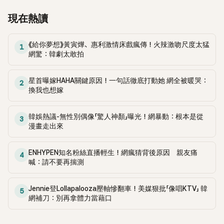
現在熱讀
《給你夢想》黃寅燁、惠利激情床戲瘋傳！火辣激吻尺度太猛
1
網驚：韓劇太敢拍
星首曝嫁HAHA關鍵原因！一句話徹底打動她 網全被暖哭：
2
換我也想嫁
韓娛熱議-無性別偶像「驚人神顏」曝光！網暴動：根本是從
3
漫畫走出來
ENHYPEN知名粉絲直播輕生！網瘋猜背後原因 親友痛
4
喊：請不要再揣測
Jennie登Lollapalooza壓軸慘翻車！美媒狠批「像唱KTV」 韓
5
網補刀：別再拿體力當藉口