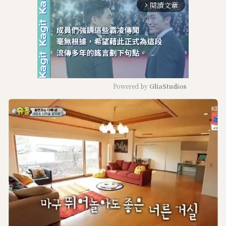
閱讀文章
arrow_forward_ios
Powered by 
GliaStudios
M
u
t
e