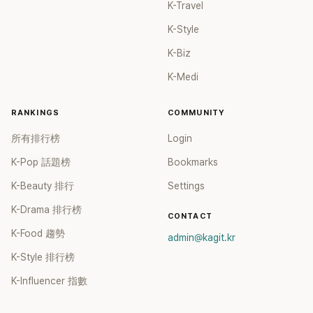
K-Travel
K-Style
K-Biz
K-Medi
RANKINGS
COMMUNITY
所有排行榜
Login
K-Pop 話題榜
Bookmarks
K-Beauty 排行
Settings
K-Drama 排行榜
CONTACT
K-Food 趨勢
admin@kagit.kr
K-Style 排行榜
K-Influencer 指數