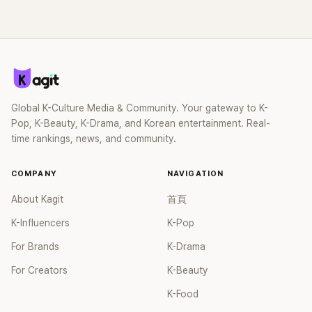
Global K-Culture Media & Community. Your gateway to K-
Pop, K-Beauty, K-Drama, and Korean entertainment. Real-
time rankings, news, and community.
COMPANY
NAVIGATION
About Kagit
首頁
K-Influencers
K-Pop
For Brands
K-Drama
For Creators
K-Beauty
K-Food