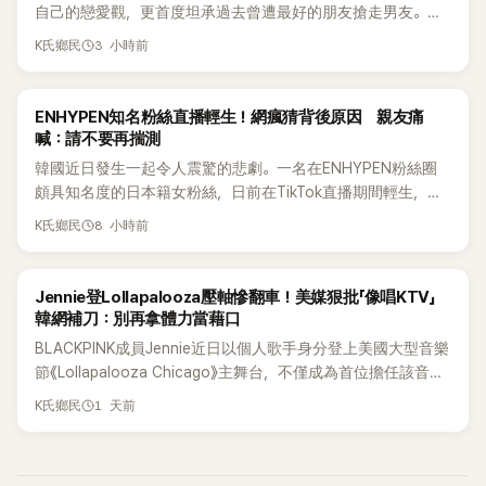
自己的戀愛觀，更首度坦承過去曾遭最好的朋友搶走男友。她
表示，當時選擇瀟灑放手，但如果同樣的事情現在再發生，「我
3 小時前
K氏鄉民
絕對不會坐視不管」，直率發言掀起熱議。
K-POP
ENHYPEN知名粉絲直播輕生！網瘋猜背後原因 親友痛
喊：請不要再揣測
韓國近日發生一起令人震驚的悲劇。一名在ENHYPEN粉絲圈
頗具知名度的日本籍女粉絲，日前在TikTok直播期間輕生，最
終不幸身亡，消息曝光後震驚韓網，也讓不少粉絲湧入社群平
8 小時前
K氏鄉民
台哀悼。事發後，死者親友也陸續出面證實噩耗，並呼籲外界
停止揣測，盼逝者安息。
K-POP
Jennie登Lollapalooza壓軸慘翻車！美媒狠批「像唱KTV」
韓網補刀：別再拿體力當藉口
BLACKPINK成員Jennie近日以個人歌手身分登上美國大型音樂
節《Lollapalooza Chicago》主舞台，不僅成為首位擔任該音樂
節Headliner（壓軸主秀）的K-POP女SOLO歌手，寫下全新紀
1 天前
K氏鄉民
錄。然而，演出結束後卻掀起兩極評價，不僅現場歌唱實力遭
部分網友質疑，就連美國當地媒體也毫不留情給出負評，甚至
形容整場演出「就像一場豪華KTV」。