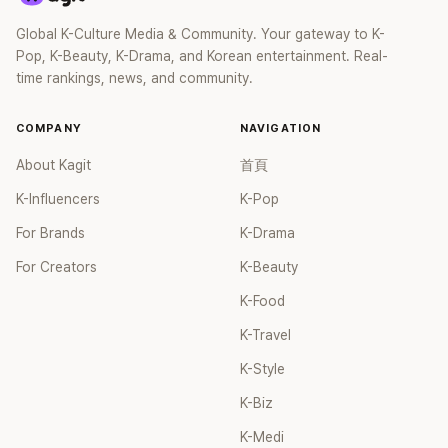
員身分出道，該團在 2000 年代初期紅極一時，由李智惠、徐
智英兩位女成員，以及張錫炫、Chris Kim 兩位男成員組成。不
Global K-Culture Media & Community. Your gateway to K-
過後來爆出長達四年的團內霸凌風波，甚至傳出徐智英母親對
Pop, K-Beauty, K-Drama, and Korean entertainment. Real-
李智惠言語辱罵、動手等爭議，最終團體於 2002 年解散。 團
time rankings, news, and community.
體解散後，李智惠轉型 solo，靠著綜藝與歌唱實力持續活躍演
藝圈。據悉，她當年能加入 S#arp，也與 李尚敏 的賞識有關。
COMPANY
NAVIGATION
感情方面，李智惠於 2017 年與圈外男友結婚，婚後育有兩個
女兒，一家四口生活幸福美滿。如今除了持續活躍於綜藝節
About Kagit
首頁
目，她經營的 YouTube 頻道也即將突破百萬訂閱，近年內容深
K-Influencers
K-Pop
受網友喜愛，再度迎來事業第二春。
For Brands
K-Drama
For Creators
K-Beauty
K-Food
K-Travel
K-Style
K-Biz
K-Medi