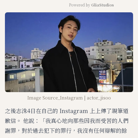
Powered by 
GliaStudios
M
u
t
e
Image Source_Instagram | actor_jisoo
之後志洙4日在自己的 Instagram 上上傳了親筆道
歉信。 他說：「我真心地向那些因我而受苦的人們
謝罪，對於過去犯下的罪行，我沒有任何辯解的餘