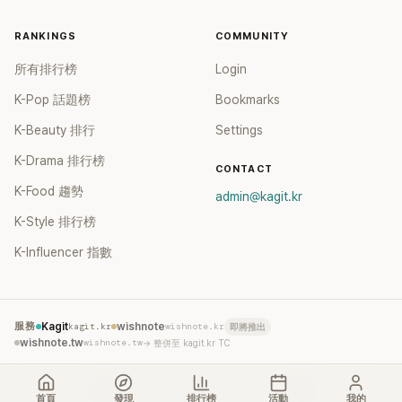
RANKINGS
COMMUNITY
所有排行榜
Login
K-Pop 話題榜
Bookmarks
K-Beauty 排行
Settings
K-Drama 排行榜
CONTACT
K-Food 趨勢
admin@kagit.kr
K-Style 排行榜
K-Influencer 指數
服務
Kagit
kagit.kr
wishnote
wishnote.kr
即將推出
wishnote.tw
wishnote.tw
→ 整併至 kagit.kr TC
©
2026
Kagit. All rights reserved.
Terms
Privacy
首頁
發現
排行榜
活動
我的