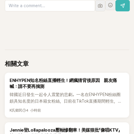
相關文章
K-POP
ENHYPEN知名粉絲直播輕生！網瘋猜背後原因 親友痛
喊：請不要再揣測
韓國近日發生一起令人震驚的悲劇。一名在ENHYPEN粉絲圈
頗具知名度的日本籍女粉絲，日前在TikTok直播期間輕生，最
終不幸身亡，消息曝光後震驚韓網，也讓不少粉絲湧入社群平
4 小時前
K氏鄉民
台哀悼。事發後，死者親友也陸續出面證實噩耗，並呼籲外界
停止揣測，盼逝者安息。
K-POP
Jennie登Lollapalooza壓軸慘翻車！美媒狠批「像唱KTV」