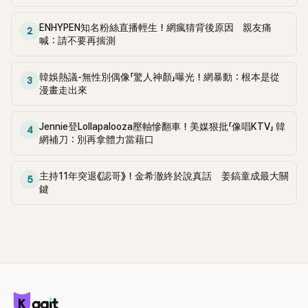
惠也毫不閃躲，淡定接招，兩人鬥嘴默契十足。 話題接著一路
延燒到過去的爭議。李瑞鎮脫口補刀：「妳以前不是還在游泳池
ENHYPEN知名粉絲直播輕生！網瘋猜背後原因 親友痛
2
喊：請不要再揣測
開過記者會？」直接點名她當年的風波。李智惠聽了忍不住笑
說：「哥怎麼連這個都知道？」李瑞鎮則回嘴：「那時候新聞鬧那
麼大，不知道才奇怪吧。」一來一往，氣氛反而更加輕鬆。 談到
韓娛熱議-無性別偶像「驚人神顏」曝光！網暴動：根本是從
3
當年情況，李智惠終於鬆口坦言，當時確實被質疑動過隆胸手
漫畫走出來
術。她回憶：「拍了比基尼照片之後，就開始被說是不是去隆乳
了。」為了澄清誤會，她只好親自站出來說清楚。 李智惠進一步
Jennie登Lollapalooza壓軸慘翻車！美媒狠批「像唱KTV」 韓
4
解釋，當時隆胸手術幾乎只有「腋下切開」一種方式，「所以我就
網補刀：別再拿體力當藉口
想，既然一直說我有做，那我乾脆把腋下給大家看，證明我根
本沒動過。」一句話說完，全場瞬間炸鍋，來賓又驚又笑。 事實
主持11年突退《認哥》！金希澈終於說真話 姜鎬童成最大關
上，早在 2006 年，李智惠就為了證明自己沒有「隆乳」，真的
5
鍵
召開了一場泳裝記者招待會。當時她穿著比基尼站在一排攝影
機前，面對媒體擺出各種姿勢，畫面至今仍被網友津津樂道。
這段為平息爭議、直接公開腋下畫面自證清白的往事再度被提
起，節目現場立刻充滿驚呼聲與笑聲，也再次讓人見識到她面
對流言時「豁出去」的直率性格。其實她過去也曾在 SBS 節目
《脫掉鞋子恢單4Men》 中，親自公開那張當年引發話題的「腋下
比基尼照」，再次重提這段至今仍被粉絲視為黑歷史代表作的事
件。 回顧李智惠的演藝路，她於 1998 年以混聲團體 S#arp 成