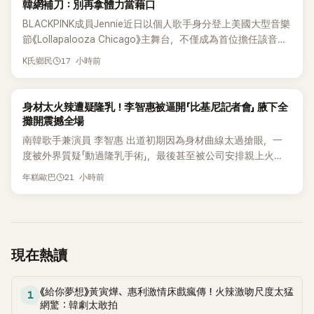
韓網補刀：別再拿體力當藉口
BLACKPINK成員Jennie近日以個人歌手身分登上美國大型音樂
節《Lollapalooza Chicago》主舞台，不僅成為首位擔任該音樂
節Headliner（壓軸主秀）的K-POP女SOLO歌手，寫下全新紀
17 小時前
K氏鄉民
錄。然而，演出結束後卻掀起兩極評價，不僅現場歌唱實力遭
部分網友質疑，就連美國當地媒體也毫不留情給出負評，甚至
形容整場演出「就像一場豪華KTV」。
K-POP
身材太火辣遭疑隆乳！李智惠被逼開「比基尼記者會」 腋下全
攤開震撼全場
南韓歌手兼演員 李智惠 出道初期因為身材曲線太過搶眼，一
度被外界質疑「動過隆乳手術」，最後甚至被公司安排親上火
線，召開前所未見的「泳裝記者會」澄清。這場記者會後來還被
21 小時前
年糕歐巴
韓國演藝圈點名為流傳至今的「三大記者會」之一。近日她在綜
藝節目中親口回憶這段「隆乳疑雲黑歷史」，話題再度被翻出來
熱議。 2日播出的 SBS 綜藝節目《我的經紀人太難搞－秘書
鎮》，邀請同時兼顧工作與育兒的演藝圈代表「媽媽群」——李智
惠、李賢怡、李恩亨，以第13位「My Star」身分登場，分享最真
現在熱讀
實的生活日常。 節目一開始，李瑞鎮 率先與李智惠會合，兩人
邊搭車邊聊天，氣氛輕鬆。聊到最近的新聞，李瑞鎮突然直球
《給你夢想》黃寅燁、惠利激情床戲瘋傳！火辣激吻尺度太猛
發問：「妳不是上新聞了？說妳去做整形？是人中縮短手術嗎？」
1
網驚：韓劇太敢拍
一貫犀利又不留情的問法，讓現場瞬間笑成一片。對此，李智