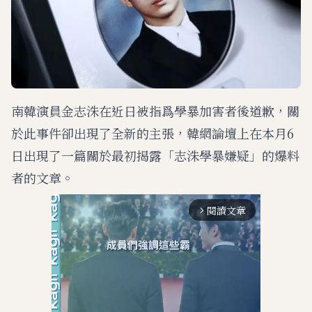
南韓演員金志洙在近日被指爲學暴加害者後道歉，關
於此事件卻出現了全新的主張，韓網論壇上在本月6
日出現了一篇關於最初揭露「志洙學暴嫌疑」的爆料
者的文章。
閱讀文章
arrow_forward_ios