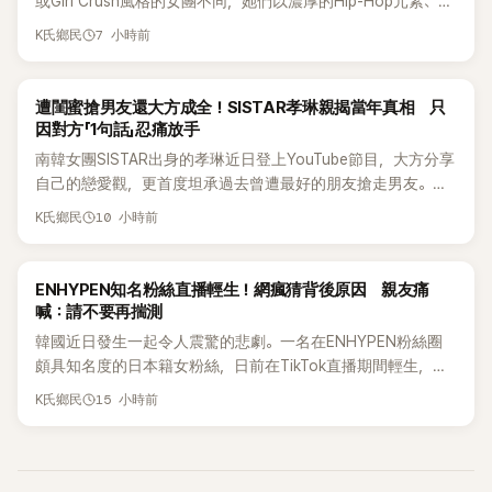
或Girl Crush風格的女團不同，她們以濃厚的Hip-Hop元素、自
創Rap及成員親自參與創作為特色，MV也融入美式街頭、塗
7 小時前
K氏鄉民
鴉、滑板等文化元素。雖然並非出身四大經紀公司，仍憑藉鮮
明的音樂風格，在海外尤其是歐美市場累積不少人氣，逐漸成
為第五代女團中極具辨識度的新生代代表之一。
K-POP
遭閨蜜搶男友還大方成全！SISTAR孝琳親揭當年真相 只
因對方「1句話」忍痛放手
南韓女團SISTAR出身的孝琳近日登上YouTube節目，大方分享
自己的戀愛觀，更首度坦承過去曾遭最好的朋友搶走男友。她
表示，當時選擇瀟灑放手，但如果同樣的事情現在再發生，「我
10 小時前
K氏鄉民
絕對不會坐視不管」，直率發言掀起熱議。
K-POP
ENHYPEN知名粉絲直播輕生！網瘋猜背後原因 親友痛
喊：請不要再揣測
韓國近日發生一起令人震驚的悲劇。一名在ENHYPEN粉絲圈
頗具知名度的日本籍女粉絲，日前在TikTok直播期間輕生，最
終不幸身亡，消息曝光後震驚韓網，也讓不少粉絲湧入社群平
15 小時前
K氏鄉民
台哀悼。事發後，死者親友也陸續出面證實噩耗，並呼籲外界
停止揣測，盼逝者安息。