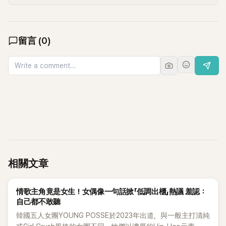
留言
(
0
)
相關文章
K-POP
情歌主角竟是女生！女偶像一句話掀「低調出櫃」熱議 羞認：
自己都不敢聽
韓國五人女團YOUNG POSSE於2023年出道，與一般主打清純