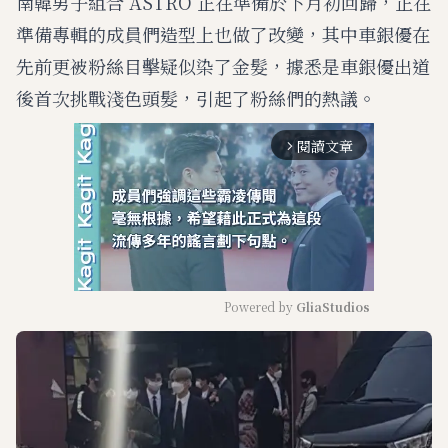
南韓男子組合 ASTRO 正在準備於下月初回歸，正在
準備專輯的成員們造型上也做了改變，其中車銀優在
先前更被粉絲目擊疑似染了金髮，據悉是車銀優出道
後首次挑戰淺色頭髮，引起了粉絲們的熱議。
閱讀文章
arrow_forward_ios
Powered by 
GliaStudios
M
u
t
e