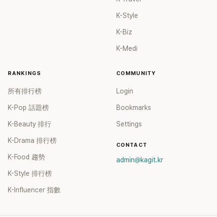
K-Style
K-Biz
K-Medi
RANKINGS
COMMUNITY
所有排行榜
Login
K-Pop 話題榜
Bookmarks
K-Beauty 排行
Settings
K-Drama 排行榜
CONTACT
K-Food 趨勢
admin@kagit.kr
K-Style 排行榜
K-Influencer 指數