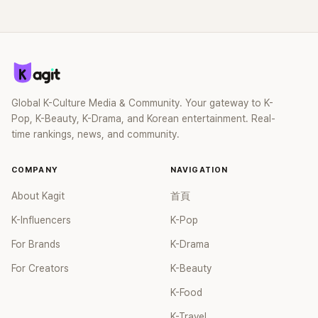
Global K-Culture Media & Community. Your gateway to K-
Pop, K-Beauty, K-Drama, and Korean entertainment. Real-
time rankings, news, and community.
COMPANY
NAVIGATION
About Kagit
首頁
K-Influencers
K-Pop
For Brands
K-Drama
For Creators
K-Beauty
K-Food
K-Travel