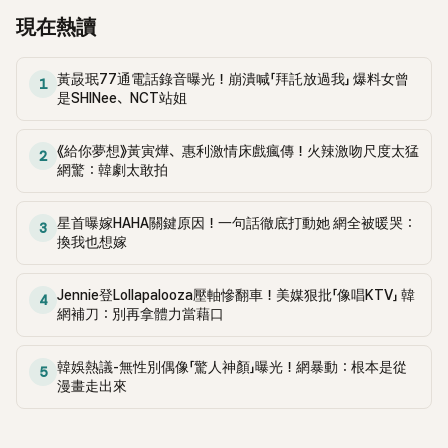
現在熱讀
黃晸珉77通電話錄音曝光！崩潰喊「拜託放過我」 爆料女曾
1
是SHINee、NCT站姐
《給你夢想》黃寅燁、惠利激情床戲瘋傳！火辣激吻尺度太猛
2
網驚：韓劇太敢拍
星首曝嫁HAHA關鍵原因！一句話徹底打動她 網全被暖哭：
3
換我也想嫁
Jennie登Lollapalooza壓軸慘翻車！美媒狠批「像唱KTV」 韓
4
網補刀：別再拿體力當藉口
韓娛熱議-無性別偶像「驚人神顏」曝光！網暴動：根本是從
5
漫畫走出來