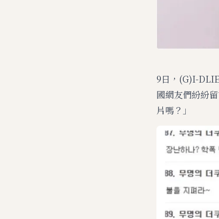
9日，(G)I-D
國網友們紛紛留
片嗎？」