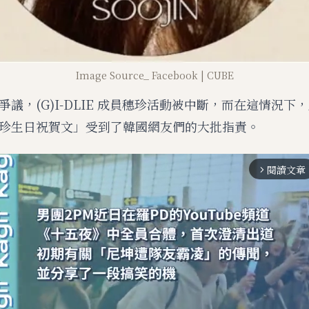
Image Source_ Facebook | CUBE
議，(G)I-DLIE 成員穗珍活動被中斷，而在這情況下，
珍生日祝賀文」受到了韓國網友們的大批指責。
閱讀文章
arrow_forward_ios