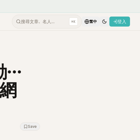
搜尋文章、名人…
登入
⌘K
繁中
動⋯
？網
Save