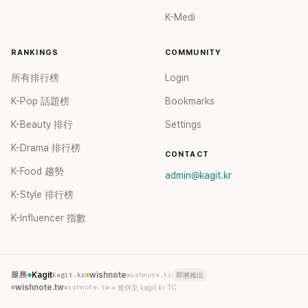
K-Medi
RANKINGS
COMMUNITY
所有排行榜
Login
K-Pop 話題榜
Bookmarks
K-Beauty 排行
Settings
K-Drama 排行榜
CONTACT
K-Food 趨勢
admin@kagit.kr
K-Style 排行榜
K-Influencer 指數
服務
Kagit
kagit.kr
wishnote
wishnote.kr
即將推出
wishnote.tw
wishnote.tw
→ 整併至 kagit.kr TC