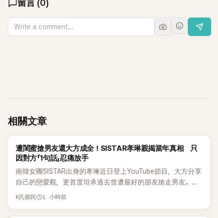
留言
(
0
)
相關文章
K-POP
遭閨蜜搶男友還大方成全！SISTAR孝琳親揭當年真相 只
因對方「1句話」忍痛放手
南韓女團SISTAR出身的孝琳近日登上YouTube節目，大方分享
自己的戀愛觀，更首度坦承過去曾遭最好的朋友搶走男友。她
表示，當時選擇瀟灑放手，但如果同樣的事情現在再發生，「我
1 小時前
K氏鄉民
絕對不會坐視不管」，直率發言掀起熱議。