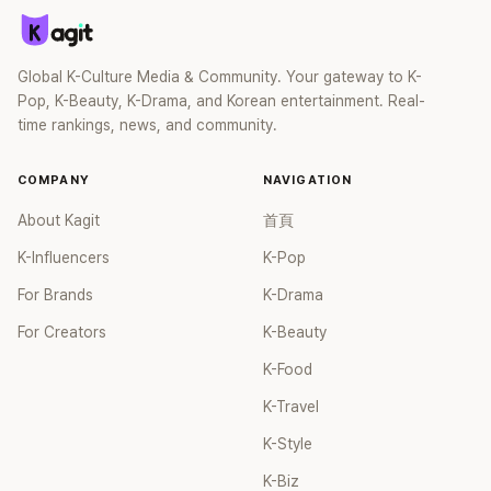
Global K-Culture Media & Community. Your gateway to K-
Pop, K-Beauty, K-Drama, and Korean entertainment. Real-
time rankings, news, and community.
COMPANY
NAVIGATION
About Kagit
首頁
K-Influencers
K-Pop
For Brands
K-Drama
For Creators
K-Beauty
K-Food
K-Travel
K-Style
K-Biz