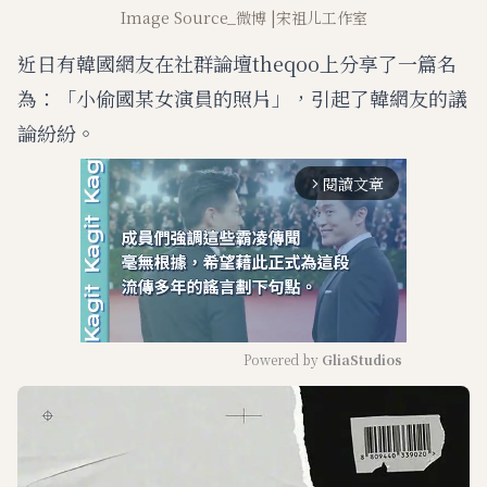
Image Source_微博 |宋祖儿工作室
近日有韓國網友在社群論壇theqoo上分享了一篇名
為：「小偷國某女演員的照片」，引起了韓網友的議
論紛紛。
閱讀文章
arrow_forward_ios
Powered by 
GliaStudios
M
u
t
e