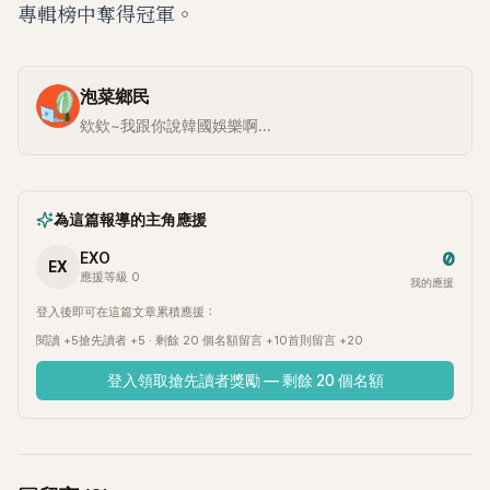
專輯榜中奪得冠軍。
泡菜鄉民
欸欸~我跟你說韓國娛樂啊...
為這篇報導的主角應援
0
EXO
EX
應援等級 0
我的應援
登入後即可在這篇文章累積應援：
閱讀 +5
搶先讀者 +5 · 剩餘 20 個名額
留言 +10
首則留言 +20
登入領取搶先讀者獎勵 — 剩餘 20 個名額