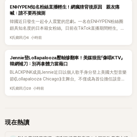
K-POP
ENHYPEN知名粉絲直播輕生！網瘋猜背後原因 親友痛
喊：請不要再揣測
韓國近日發生一起令人震驚的悲劇。一名在ENHYPEN粉絲圈
頗具知名度的日本籍女粉絲，日前在TikTok直播期間輕生，最
終不幸身亡，消息曝光後震驚韓網，也讓不少粉絲湧入社群平
6 小時前
K氏鄉民
台哀悼。事發後，死者親友也陸續出面證實噩耗，並呼籲外界
停止揣測，盼逝者安息。
K-POP
Jennie登Lollapalooza壓軸慘翻車！美媒狠批「像唱KTV」
韓網補刀：別再拿體力當藉口
BLACKPINK成員Jennie近日以個人歌手身分登上美國大型音樂
節《Lollapalooza Chicago》主舞台，不僅成為首位擔任該音樂
節Headliner（壓軸主秀）的K-POP女SOLO歌手，寫下全新紀
20 小時前
K氏鄉民
錄。然而，演出結束後卻掀起兩極評價，不僅現場歌唱實力遭
部分網友質疑，就連美國當地媒體也毫不留情給出負評，甚至
形容整場演出「就像一場豪華KTV」。
現在熱讀