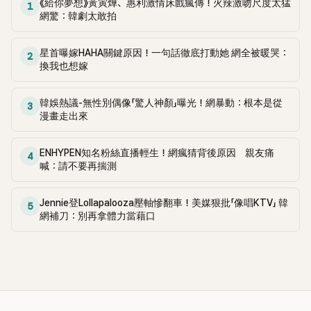
《給你夢想》黃寅燁、惠利激情床戲瘋傳！火辣激吻尺度太猛
1
網驚：韓劇太敢拍
星首曝嫁HAHA關鍵原因！一句話徹底打動她 網全被暖哭：
2
換我也想嫁
韓娛熱議-無性別偶像「驚人神顏」曝光！網暴動：根本是從
3
漫畫走出來
ENHYPEN知名粉絲直播輕生！網瘋猜背後原因 親友痛
4
喊：請不要再揣測
Jennie登Lollapalooza壓軸慘翻車！美媒狠批「像唱KTV」 韓
5
網補刀：別再拿體力當藉口