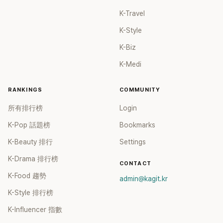
K-Travel
K-Style
K-Biz
K-Medi
RANKINGS
COMMUNITY
所有排行榜
Login
K-Pop 話題榜
Bookmarks
K-Beauty 排行
Settings
K-Drama 排行榜
CONTACT
K-Food 趨勢
admin@kagit.kr
K-Style 排行榜
K-Influencer 指數