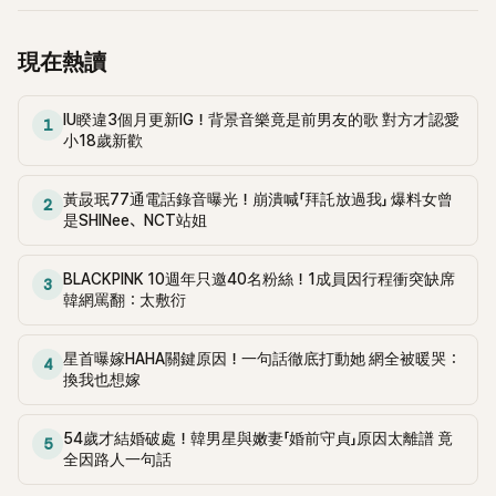
現在熱讀
IU睽違3個月更新IG！背景音樂竟是前男友的歌 對方才認愛
1
小18歲新歡
黃晸珉77通電話錄音曝光！崩潰喊「拜託放過我」 爆料女曾
2
是SHINee、NCT站姐
BLACKPINK 10週年只邀40名粉絲！1成員因行程衝突缺席
3
韓網罵翻：太敷衍
星首曝嫁HAHA關鍵原因！一句話徹底打動她 網全被暖哭：
4
換我也想嫁
54歲才結婚破處！韓男星與嫩妻「婚前守貞」原因太離譜 竟
5
全因路人一句話