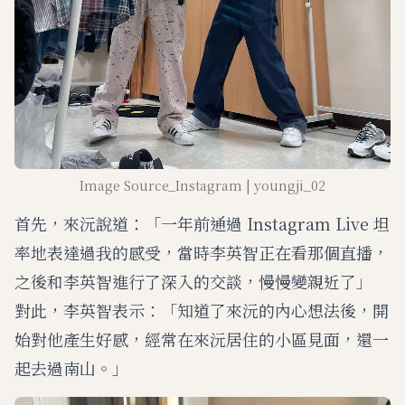
Image Source_Instagram | youngji_02
首先，來沅說道：「一年前通過 Instagram Live 坦
率地表達過我的感受，當時李英智正在看那個直播，
之後和李英智進行了深入的交談，慢慢變親近了」
對此，李英智表示：「知道了來沅的內心想法後，開
始對他產生好感，經常在來沅居住的小區見面，還一
起去過南山。」