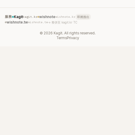
服務
Kagit
kagit.kr
wishnote
wishnote.kr
即將推出
wishnote.tw
wishnote.tw
→ 整併至 kagit.kr TC
©
2026
Kagit. All rights reserved.
Terms
Privacy