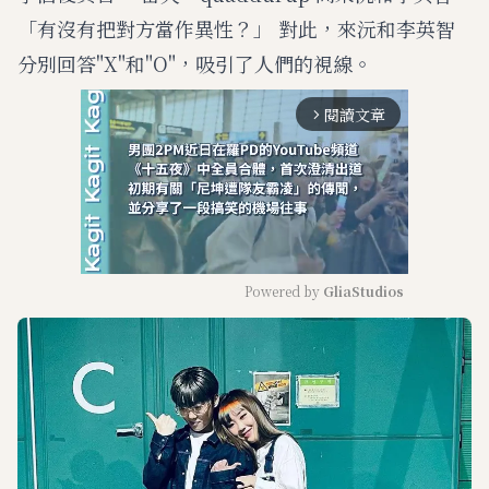
「有沒有把對方當作異性？」 對此，來沅和李英智
分別回答"X"和"O"，吸引了人們的視線。
閱讀文章
arrow_forward_ios
Powered by 
GliaStudios
M
u
t
e