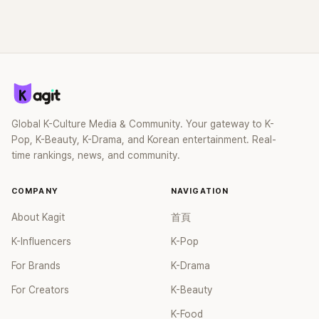
Global K-Culture Media & Community. Your gateway to K-
Pop, K-Beauty, K-Drama, and Korean entertainment. Real-
time rankings, news, and community.
COMPANY
NAVIGATION
About Kagit
首頁
K-Influencers
K-Pop
For Brands
K-Drama
For Creators
K-Beauty
K-Food