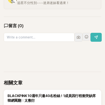
追星不分性別~~~迷弟迷妹看過來！
留言
(
0
)
相關文章
K-POP
BLACKPINK 10週年只邀40名粉絲！1成員因行程衝突缺席
韓網罵翻：太敷衍