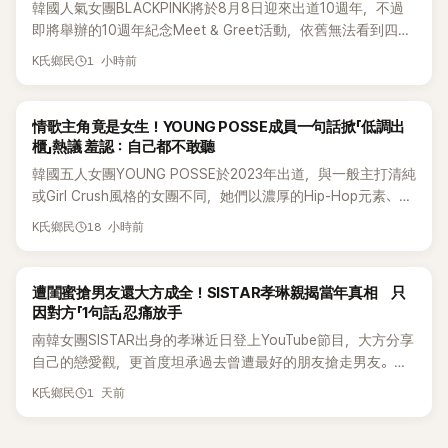
韓國人氣女團BLACKPINK將於8月8日迎來出道10週年，不過
即將舉辦的10週年紀念Meet & Greet活動，依舊無法看到四人
合體。根據韓媒《MyDaily》7日報導，當天將由Jisoo（智秀）、
1 小時前
K氏鄉民
Rosé與Jennie出席，Lisa則因行程安排確定缺席，再度引發粉
絲熱議。
K-POP
情歌主角竟是女生！YOUNG POSSE成員一句話掀「低調出
櫃」熱議 羞認：自己都不敢聽
韓國五人女團YOUNG POSSE於2023年出道，與一般主打清純
或Girl Crush風格的女團不同，她們以濃厚的Hip-Hop元素、自
創Rap及成員親自參與創作為特色，MV也融入美式街頭、塗
18 小時前
K氏鄉民
鴉、滑板等文化元素。雖然並非出身四大經紀公司，仍憑藉鮮
明的音樂風格，在海外尤其是歐美市場累積不少人氣，逐漸成
為第五代女團中極具辨識度的新生代代表之一。
K-POP
遭閨蜜搶男友還大方成全！SISTAR孝琳親揭當年真相 只
因對方「1句話」忍痛放手
南韓女團SISTAR出身的孝琳近日登上YouTube節目，大方分享
自己的戀愛觀，更首度坦承過去曾遭最好的朋友搶走男友。她
表示，當時選擇瀟灑放手，但如果同樣的事情現在再發生，「我
1 天前
K氏鄉民
絕對不會坐視不管」，直率發言掀起熱議。