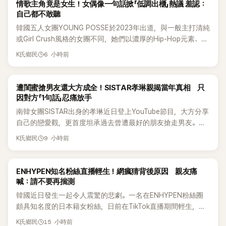
K-POP
情歌主角竟是女生！女偶像一句話掀「低調出櫃」熱議 羞認：
自己都不敢聽
韓國五人女團YOUNG POSSE於2023年出道，與一般主打清純
或Girl Crush風格的女團不同，她們以濃厚的Hip-Hop元素、自
創Rap及成員親自參與創作為特色，MV也融入美式街頭、塗
6 小時前
K氏鄉民
鴉、滑板等文化元素。雖然並非出身四大經紀公司，仍憑藉鮮
明的音樂風格，在海外尤其是歐美市場累積不少人氣，逐漸成
為第五代女團中極具辨識度的新生代代表之一。
K-POP
遭閨蜜搶男友還大方成全！SISTAR孝琳親揭當年真相 只
因對方「1句話」忍痛放手
南韓女團SISTAR出身的孝琳近日登上YouTube節目，大方分享
自己的戀愛觀，更首度坦承過去曾遭最好的朋友搶走男友。她
表示，當時選擇瀟灑放手，但如果同樣的事情現在再發生，「我
9 小時前
K氏鄉民
絕對不會坐視不管」，直率發言掀起熱議。
K-POP
ENHYPEN知名粉絲直播輕生！網瘋猜背後原因 親友痛
喊：請不要再揣測
韓國近日發生一起令人震驚的悲劇。一名在ENHYPEN粉絲圈
頗具知名度的日本籍女粉絲，日前在TikTok直播期間輕生，最
終不幸身亡，消息曝光後震驚韓網，也讓不少粉絲湧入社群平
15 小時前
K氏鄉民