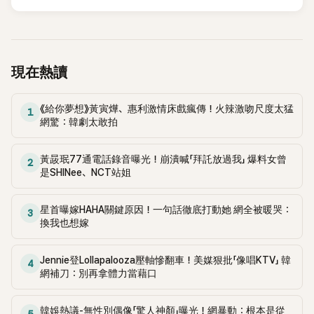
台哀悼。事發後，死者親友也陸續出面證實噩耗，並呼籲外界
停止揣測，盼逝者安息。
現在熱讀
《給你夢想》黃寅燁、惠利激情床戲瘋傳！火辣激吻尺度太猛
1
網驚：韓劇太敢拍
黃晸珉77通電話錄音曝光！崩潰喊「拜託放過我」 爆料女曾
2
是SHINee、NCT站姐
星首曝嫁HAHA關鍵原因！一句話徹底打動她 網全被暖哭：
3
換我也想嫁
Jennie登Lollapalooza壓軸慘翻車！美媒狠批「像唱KTV」 韓
4
網補刀：別再拿體力當藉口
韓娛熱議-無性別偶像「驚人神顏」曝光！網暴動：根本是從
5