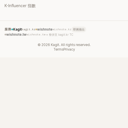
K-Influencer 指數
服務
Kagit
kagit.kr
wishnote
wishnote.kr
即將推出
wishnote.tw
wishnote.tw
→ 整併至 kagit.kr TC
©
2026
Kagit. All rights reserved.
Terms
Privacy