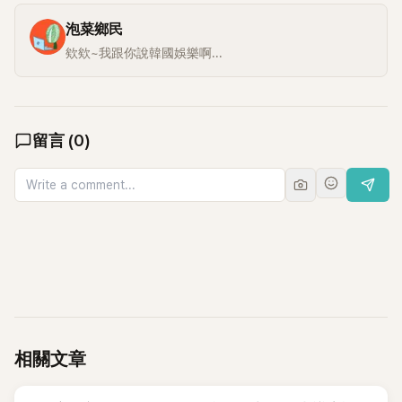
泡菜鄉民
欸欸~我跟你說韓國娛樂啊...
留言
(
0
)
相關文章