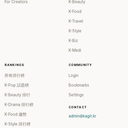
For Creators
K-Beauty
K-Food
K-Travel
K-Style
K-Biz
K-Medi
RANKINGS
COMMUNITY
所有排行榜
Login
K-Pop 話題榜
Bookmarks
K-Beauty 排行
Settings
K-Drama 排行榜
CONTACT
K-Food 趨勢
admin@kagit.kr
K-Style 排行榜