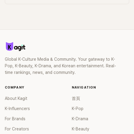
Global K-Culture Media & Community. Your gateway to K-
Pop, K-Beauty, K-Drama, and Korean entertainment. Real-
time rankings, news, and community.
COMPANY
NAVIGATION
About Kagit
首頁
K-Influencers
K-Pop
For Brands
K-Drama
For Creators
K-Beauty