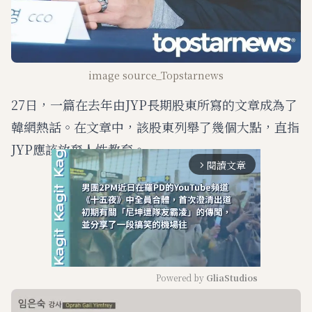
image source_Topstarnews
27日，一篇在去年由JYP長期股東所寫的文章成為了
韓網熱話。在文章中，該股東列舉了幾個大點，直指
JYP應該放棄人性教育。
閱讀文章
arrow_forward_ios
Powered by 
GliaStudios
M