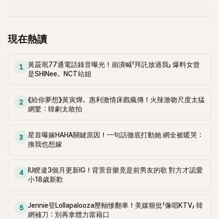
停止揣測，盼逝者安息。
現在熱讀
黃晸珉77通電話錄音曝光！崩潰喊「拜託放過我」 爆料女曾
1
是SHINee、NCT站姐
《給你夢想》黃寅燁、惠利激情床戲瘋傳！火辣激吻尺度太猛
2
網驚：韓劇太敢拍
星首曝嫁HAHA關鍵原因！一句話徹底打動她 網全被暖哭：
3
換我也想嫁
IU睽違3個月更新IG！背景音樂竟是前男友的歌 對方才認愛
4
小18歲新歡
Jennie登Lollapalooza壓軸慘翻車！美媒狠批「像唱KTV」 韓
5
網補刀：別再拿體力當藉口