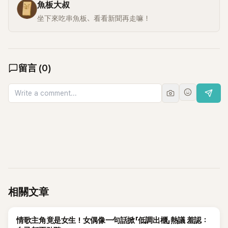
魚板大叔
坐下來吃串魚板、看看新聞再走嘛！
留言
(
0
)
相關文章
K-POP
情歌主角竟是女生！女偶像一句話掀「低調出櫃」熱議 羞認：