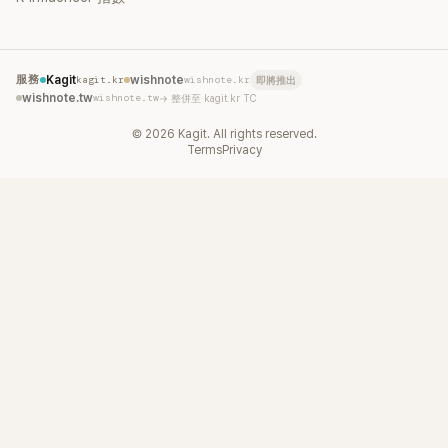
服務
Kagit
kagit.kr
wishnote
wishnote.kr
即將推出
wishnote.tw
wishnote.tw
→ 整併至 kagit.kr TC
©
2026
Kagit. All rights reserved.
Terms
Privacy