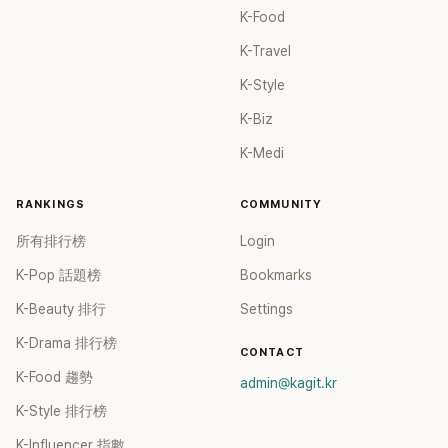
K-Food
K-Travel
K-Style
K-Biz
K-Medi
RANKINGS
COMMUNITY
所有排行榜
Login
K-Pop 話題榜
Bookmarks
K-Beauty 排行
Settings
K-Drama 排行榜
CONTACT
K-Food 趨勢
admin@kagit.kr
K-Style 排行榜
K-Influencer 指數