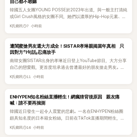
自己都不敢聽
韓國五人女團YOUNG POSSE於2023年出道，與一般主打清純
或Girl Crush風格的女團不同，她們以濃厚的Hip-Hop元素、自
創Rap及成員親自參與創作為特色，MV也融入美式街頭、塗
7 小時前
K氏鄉民
鴉、滑板等文化元素。雖然並非出身四大經紀公司，仍憑藉鮮
明的音樂風格，在海外尤其是歐美市場累積不少人氣，逐漸成
為第五代女團中極具辨識度的新生代代表之一。
K-POP
遭閨蜜搶男友還大方成全！SISTAR孝琳親揭當年真相 只
因對方「1句話」忍痛放手
南韓女團SISTAR出身的孝琳近日登上YouTube節目，大方分享
自己的戀愛觀，更首度坦承過去曾遭最好的朋友搶走男友。她
表示，當時選擇瀟灑放手，但如果同樣的事情現在再發生，「我
11 小時前
K氏鄉民
絕對不會坐視不管」，直率發言掀起熱議。
K-POP
ENHYPEN知名粉絲直播輕生！網瘋猜背後原因 親友痛
喊：請不要再揣測
韓國近日發生一起令人震驚的悲劇。一名在ENHYPEN粉絲圈
頗具知名度的日本籍女粉絲，日前在TikTok直播期間輕生，最
終不幸身亡，消息曝光後震驚韓網，也讓不少粉絲湧入社群平
16 小時前
K氏鄉民
台哀悼。事發後，死者親友也陸續出面證實噩耗，並呼籲外界