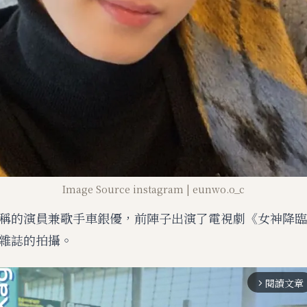
Image Source instagram | eunwo.o_c
稱的演員兼歌手車銀優，前陣子出演了電視劇《女神降臨
雜誌的拍攝。
閱讀文章
arrow_forward_ios