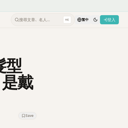
搜尋文章、名人…
登入
⌘K
繁中
髮型
：是戴
Save