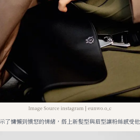
Image Source instagram | eunwo.o_c
示了慵懶到憤怒的情緒，搭上新髮型與眉型讓粉絲感受他