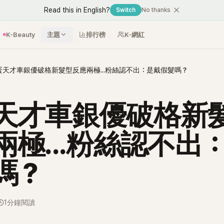
Read this in English?
Switch
No thanks
K-Beauty
主題
排行榜
K-網紅
蛋天才車銀優破格新髮型反應兩極...粉絲認不出：是戴假髮嗎？
天才車銀優破格新
兩極...粉絲認不出
嗎？
1分鐘閱讀