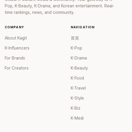
Pop, K-Beauty, K-Drama, and Korean entertainment. Real-
time rankings, news, and community.
COMPANY
NAVIGATION
About Kagit
首頁
K-Influencers
K-Pop
For Brands
K-Drama
For Creators
K-Beauty
K-Food
K-Travel
K-Style
K-Biz
K-Medi