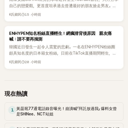
自己的戀愛觀，更首度坦承過去曾遭最好的朋友搶走男友。她
表示，當時選擇瀟灑放手，但如果同樣的事情現在再發生，「我
15 小時前
K氏鄉民
絕對不會坐視不管」，直率發言掀起熱議。
K-POP
ENHYPEN知名粉絲直播輕生！網瘋猜背後原因 親友痛
喊：請不要再揣測
韓國近日發生一起令人震驚的悲劇。一名在ENHYPEN粉絲圈
頗具知名度的日本籍女粉絲，日前在TikTok直播期間輕生，最
終不幸身亡，消息曝光後震驚韓網，也讓不少粉絲湧入社群平
20 小時前
K氏鄉民
台哀悼。事發後，死者親友也陸續出面證實噩耗，並呼籲外界
停止揣測，盼逝者安息。
現在熱讀
黃晸珉77通電話錄音曝光！崩潰喊「拜託放過我」 爆料女曾
1
是SHINee、NCT站姐