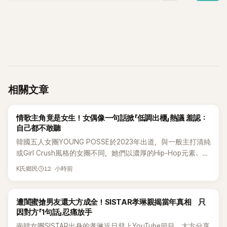
相關文章
K-POP
情歌主角竟是女生！女偶像一句話掀「低調出櫃」熱議 羞認：
自己都不敢聽
韓國五人女團YOUNG POSSE於2023年出道，與一般主打清純
或Girl Crush風格的女團不同，她們以濃厚的Hip-Hop元素、自
創Rap及成員親自參與創作為特色，MV也融入美式街頭、塗
12 小時前
K氏鄉民
鴉、滑板等文化元素。雖然並非出身四大經紀公司，仍憑藉鮮
明的音樂風格，在海外尤其是歐美市場累積不少人氣，逐漸成
為第五代女團中極具辨識度的新生代代表之一。
K-POP
遭閨蜜搶男友還大方成全！SISTAR孝琳親揭當年真相 只
因對方「1句話」忍痛放手
南韓女團SISTAR出身的孝琳近日登上YouTube節目，大方分享