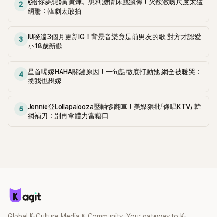
《給你夢想》黃寅燁、惠利激情床戲瘋傳！火辣激吻尺度太猛
2
網驚：韓劇太敢拍
IU睽違3個月更新IG！背景音樂竟是前男友的歌 對方才認愛
3
小18歲新歡
星首曝嫁HAHA關鍵原因！一句話徹底打動她 網全被暖哭：
4
換我也想嫁
Jennie登Lollapalooza壓軸慘翻車！美媒狠批「像唱KTV」 韓
5
網補刀：別再拿體力當藉口
Global K-Culture Media & Community. Your gateway to K-