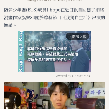
防彈少年團(BTS)成員J-hope在近日親自回應了網絡
漫畫作家旗安84關於綜藝節目《我獨自生活》出演的
邀請。
閱讀文章
arrow_forward_ios
Powered by 
GliaStudios
M
u
t
e