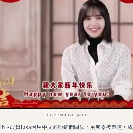
M
u
t
e
image source_pann
PINK成員Lisa因用中文向粉絲們問候，更無辜被牽連，