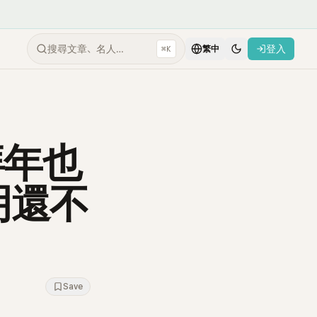
搜尋文章、名人…
登入
⌘K
繁中
拜年也
明還不
Save