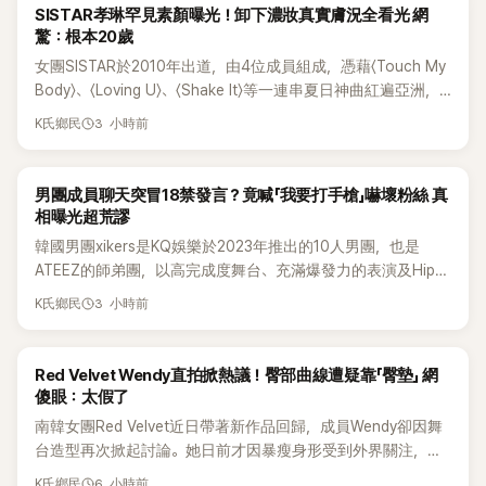
K-POP
SISTAR孝琳罕見素顏曝光！卸下濃妝真實膚況全看光 網
驚：根本20歲
女團SISTAR於2010年出道，由4位成員組成，憑藉〈Touch My
Body〉、〈Loving U〉、〈Shake It〉等一連串夏日神曲紅遍亞洲，
獲封「夏日女王」。不過，團體在出道滿7年後宣布解散，成員各
3 小時前
K氏鄉民
自投入個人演藝事業。向來以性感火辣形象和強大舞台氣場著
稱的孝琳，近日在社群分享與「排球女王」金軟景聚餐的日常，
不僅展現兩人多年不變的好交情，她幾乎素顏入鏡的真實模
K-POP
男團成員聊天突冒18禁發言？竟喊「我要打手槍」嚇壞粉絲 真
樣，也意外掀起網友熱議。
相曝光超荒謬
韓國男團xikers是KQ娛樂於2023年推出的10人男團，也是
ATEEZ的師弟團，以高完成度舞台、充滿爆發力的表演及Hip-
Hop風格聞名，出道後迅速累積大批海內外粉絲，近年也陸續
3 小時前
K氏鄉民
登上Lollapalooza等國際大型音樂節，展現新生代男團的舞台
實力。
K-POP
Red Velvet Wendy直拍掀熱議！臀部曲線遭疑靠「臀墊」 網
傻眼：太假了
南韓女團Red Velvet近日帶著新作品回歸，成員Wendy卻因舞
台造型再次掀起討論。她日前才因暴瘦身形受到外界關注，又
被質疑在舞台上使用臀墊，如今最新打歌舞台曝光後，再度因
6 小時前
K氏鄉民