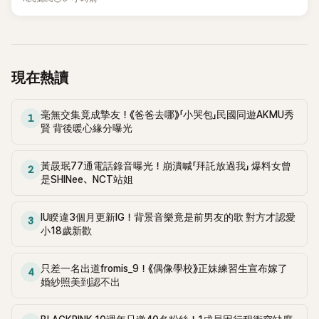
身形比例引發熱議。
現在熱讀
毫無交集竟成摯友！《爸爸去哪》「小哭包」民國同遊AKMU秀
1
賢 背後暖心緣分曝光
黃晸珉77通電話錄音曝光！崩潰喊「拜託放過我」 爆料女曾
2
是SHINee、NCT站姐
IU睽違3個月更新IG！背景音樂竟是前男友的歌 對方才認愛
3
小18歲新歡
只差一名出道fromis_9！《偶像學校》正妹練習生宣布嫁了
4
婚紗照美到認不出