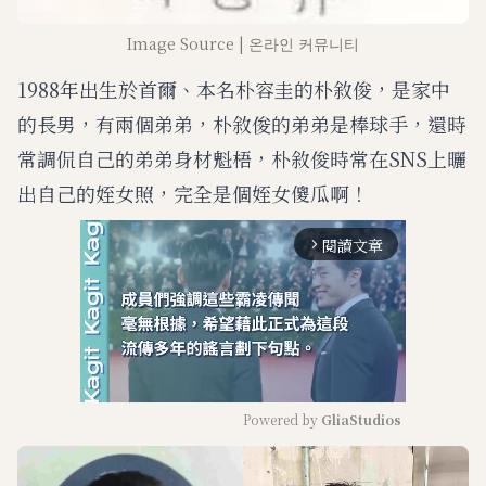
Image Source | 온라인 커뮤니티
1988年出生於首爾、本名朴容圭的朴敘俊，是家中
的長男，有兩個弟弟，朴敘俊的弟弟是棒球手，還時
常調侃自己的弟弟身材魁梧，朴敘俊時常在SNS上曬
出自己的姪女照，完全是個姪女傻瓜啊！
閱讀文章
arrow_forward_ios
Powered by 
GliaStudios
M
u