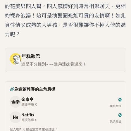
的花美男四人幫，四人感情好到時常相聚聊天、更相
約裸身泡湯！這可是演藝圈難能可貴的友情啊！如此
真性情又成熟的大男孩，是否很難讓你不掉入他的魅
力呢？
年糕歐巴
追星不分性別~~~迷弟迷妹看過來！
為這篇報導的主角應援
0
金泰亨
金泰
應援等級 0
我的應援
0
Netflix
Ne
應援等級 0
我的應援
登入後即可在這篇文章累積應援：