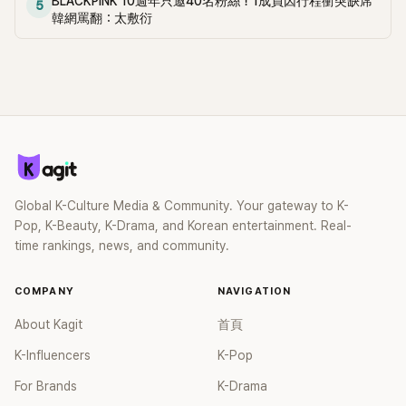
BLACKPINK 10週年只邀40名粉絲！1成員因行程衝突缺席
5
韓網罵翻：太敷衍
Global K-Culture Media & Community. Your gateway to K-
Pop, K-Beauty, K-Drama, and Korean entertainment. Real-
time rankings, news, and community.
COMPANY
NAVIGATION
About Kagit
首頁
K-Influencers
K-Pop
For Brands
K-Drama