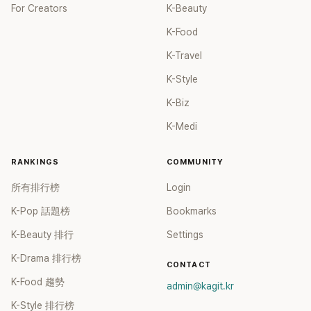
For Creators
K-Beauty
K-Food
K-Travel
K-Style
K-Biz
K-Medi
RANKINGS
COMMUNITY
所有排行榜
Login
K-Pop 話題榜
Bookmarks
K-Beauty 排行
Settings
K-Drama 排行榜
CONTACT
K-Food 趨勢
admin@kagit.kr
K-Style 排行榜