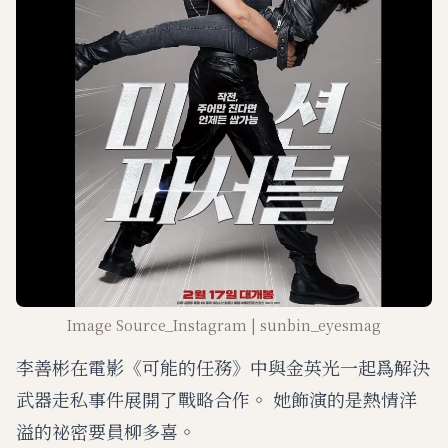
Image Source_Instagram | sunbin_eyesmag
李善彬在電影《可能的任務》中與金英光一起爲解決
武器走私事件展開了戰略合作。 她飾演的是熱情洋
溢的祕密要員柳多喜。