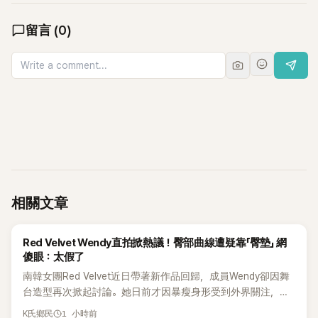
留言
(
0
)
相關文章
K-POP
Red Velvet Wendy直拍掀熱議！臀部曲線遭疑靠「臀墊」 網
傻眼：太假了
南韓女團Red Velvet近日帶著新作品回歸，成員Wendy卻因舞
台造型再次掀起討論。她日前才因暴瘦身形受到外界關注，又
被質疑在舞台上使用臀墊，如今最新打歌舞台曝光後，再度因
1 小時前
K氏鄉民