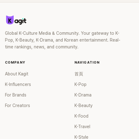
Global K-Culture Media & Community. Your gateway to K-
Pop, K-Beauty, K-Drama, and Korean entertainment. Real-
time rankings, news, and community.
COMPANY
NAVIGATION
About Kagit
首頁
K-Influencers
K-Pop
For Brands
K-Drama
For Creators
K-Beauty
K-Food
K-Travel
K-Style