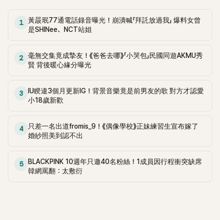
黃晸珉77通電話錄音曝光！崩潰喊「拜託放過我」 爆料女曾
1
是SHINee、NCT站姐
毫無交集竟成摯友！《爸爸去哪》「小哭包」民國同遊AKMU秀
2
賢 背後暖心緣分曝光
IU睽違3個月更新IG！背景音樂竟是前男友的歌 對方才認愛
3
小18歲新歡
只差一名出道fromis_9！《偶像學校》正妹練習生宣布嫁了
4
婚紗照美到認不出
BLACKPINK 10週年只邀40名粉絲！1成員因行程衝突缺席
5
韓網罵翻：太敷衍