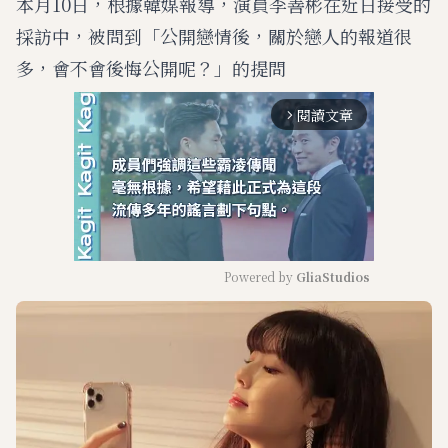
本月10日，根據韓媒報導，演員李善彬在近日接受的
採訪中，被問到「公開戀情後，關於戀人的報道很
多，會不會後悔公開呢？」的提問
閱讀文章
arrow_forward_ios
Powered by 
GliaStudios
M
u
t
e