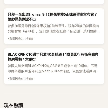
身形比例引發熱議。
K-POP
只差一名出道fromis_9！《偶像學校》正妹練習生宣布嫁了
婚紗照美到認不出
曾參加選秀節目《偶像學校》的前練習生、現年29歲的韓國模特
兒柳智娜（유지나），近日無預警在社群平台公開一系列婚紗
照，親自宣布即將步入婚姻，消息曝光後讓不少曾追看節目的
7 小時前
K氏鄉民
粉絲又驚又喜，紛紛送上祝福。
K-POP
BLACKPINK 10週年只邀40名粉絲！1成員因行程衝突缺席
韓網罵翻：太敷衍
韓國人氣女團BLACKPINK將於8月8日迎來出道10週年，不過
即將舉辦的10週年紀念Meet & Greet活動，依舊無法看到四人
合體。根據韓媒《MyDaily》7日報導，當天將由Jisoo（智秀）、
8 小時前
K氏鄉民
Rosé與Jennie出席，Lisa則因行程安排確定缺席，再度引發粉
絲熱議。
現在熱讀