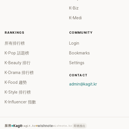
K-Biz
K-Medi
RANKINGS
COMMUNITY
所有排行榜
Login
K-Pop 話題榜
Bookmarks
K-Beauty 排行
Settings
K-Drama 排行榜
CONTACT
K-Food 趨勢
admin@kagit.kr
K-Style 排行榜
K-Influencer 指數
服務
Kagit
kagit.kr
wishnote
wishnote.kr
即將推出