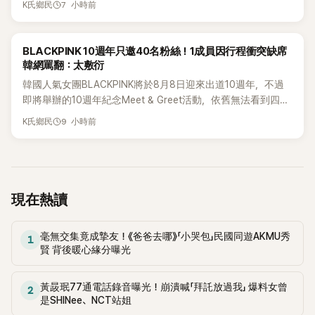
7 小時前
K氏鄉民
粉絲又驚又喜，紛紛送上祝福。
K-POP
BLACKPINK 10週年只邀40名粉絲！1成員因行程衝突缺席
韓網罵翻：太敷衍
韓國人氣女團BLACKPINK將於8月8日迎來出道10週年，不過
即將舉辦的10週年紀念Meet & Greet活動，依舊無法看到四人
合體。根據韓媒《MyDaily》7日報導，當天將由Jisoo（智秀）、
9 小時前
K氏鄉民
Rosé與Jennie出席，Lisa則因行程安排確定缺席，再度引發粉
絲熱議。
現在熱讀
毫無交集竟成摯友！《爸爸去哪》「小哭包」民國同遊AKMU秀
1
賢 背後暖心緣分曝光
黃晸珉77通電話錄音曝光！崩潰喊「拜託放過我」 爆料女曾
2
是SHINee、NCT站姐