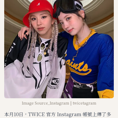
Image Source_Instagram | twicetagram
本月10日，TWICE 官方 Instagram 帳號上傳了多