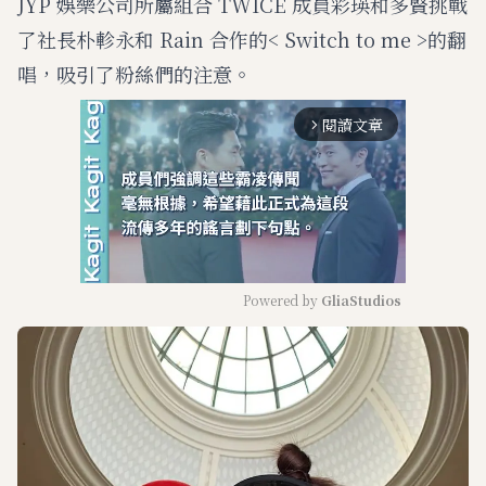
JYP 娛樂公司所屬組合 TWICE 成員彩瑛和多賢挑戰
了社長朴軫永和 Rain 合作的< Switch to me >的翻
唱，吸引了粉絲們的注意。
閱讀文章
arrow_forward_ios
Powered by 
GliaStudios
M
u
t
e