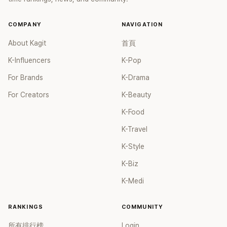
COMPANY
NAVIGATION
About Kagit
首頁
K-Influencers
K-Pop
For Brands
K-Drama
For Creators
K-Beauty
K-Food
K-Travel
K-Style
K-Biz
K-Medi
RANKINGS
COMMUNITY
所有排行榜
Login