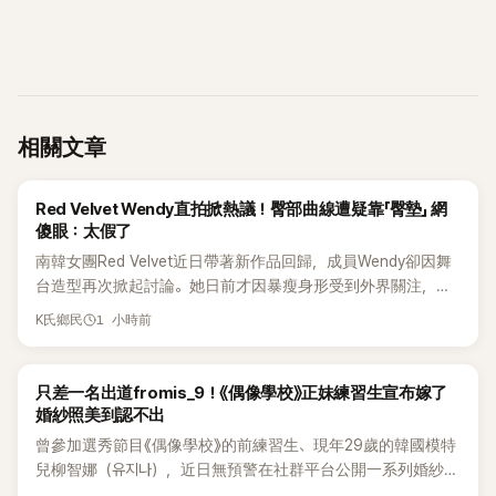
相關文章
K-POP
Red Velvet Wendy直拍掀熱議！臀部曲線遭疑靠「臀墊」 網
傻眼：太假了
南韓女團Red Velvet近日帶著新作品回歸，成員Wendy卻因舞
台造型再次掀起討論。她日前才因暴瘦身形受到外界關注，又
被質疑在舞台上使用臀墊，如今最新打歌舞台曝光後，再度因
1 小時前
K氏鄉民
身形比例引發熱議。
K-POP
只差一名出道fromis_9！《偶像學校》正妹練習生宣布嫁了
婚紗照美到認不出
曾參加選秀節目《偶像學校》的前練習生、現年29歲的韓國模特
兒柳智娜（유지나），近日無預警在社群平台公開一系列婚紗
照，親自宣布即將步入婚姻，消息曝光後讓不少曾追看節目的