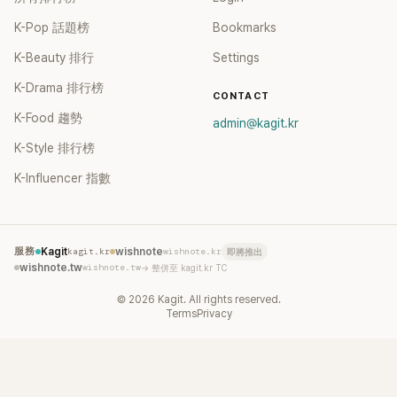
K-Pop 話題榜
Bookmarks
K-Beauty 排行
Settings
K-Drama 排行榜
CONTACT
K-Food 趨勢
admin@kagit.kr
K-Style 排行榜
K-Influencer 指數
服務
Kagit
kagit.kr
wishnote
wishnote.kr
即將推出
wishnote.tw
wishnote.tw
→ 整併至 kagit.kr TC
©
2026
Kagit. All rights reserved.
Terms
Privacy