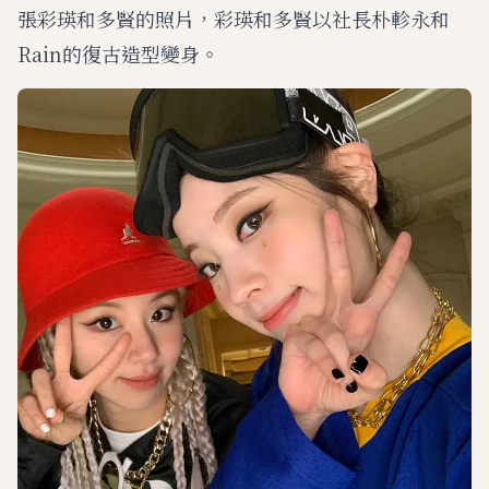
張彩瑛和多賢的照片，彩瑛和多賢以社長朴軫永和
Rain的復古造型變身。