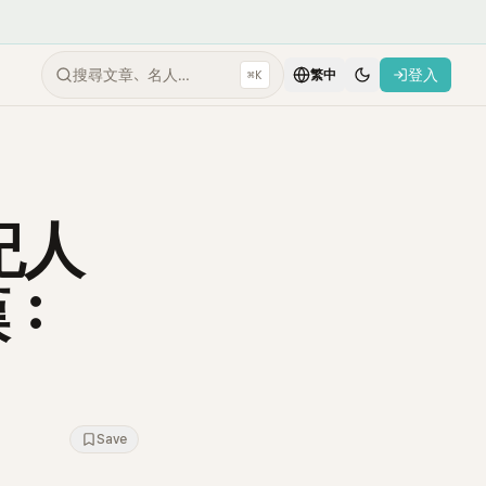
搜尋文章、名人…
登入
⌘K
繁中
紀人
嘆：
Save