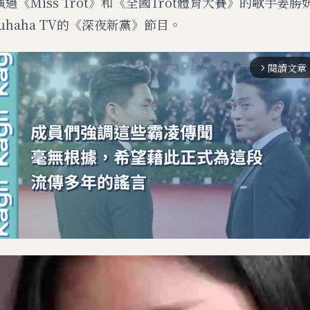
過《Miss Trot》和《全國Trot體育大賽》的歌手姜
Puhaha TV的《深夜新黨》節目。
閱讀文章
arrow_forward_ios
M
u