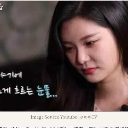
Image Source Youtube |푸하하TV