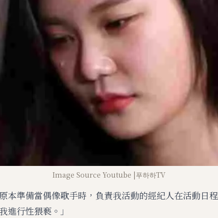
t
e
Image Source Youtube |푸하하TV
原本準備當偶像歌手時，負責我活動的經紀人在活動日程
我進行性猥褻。」