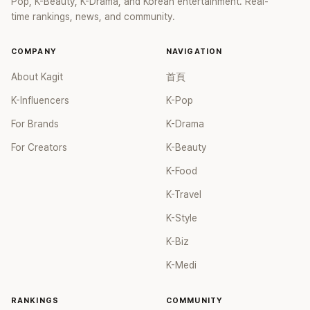
Pop, K-Beauty, K-Drama, and Korean entertainment. Real-
time rankings, news, and community.
COMPANY
NAVIGATION
About Kagit
首頁
K-Influencers
K-Pop
For Brands
K-Drama
For Creators
K-Beauty
K-Food
K-Travel
K-Style
K-Biz
K-Medi
RANKINGS
COMMUNITY