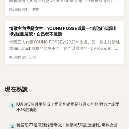
即將舉辦的10週年紀念Meet & Greet活動，依舊無法看到四人
合體。根據韓媒《MyDaily》7日報導，當天將由Jisoo（智秀）、
5 小時前
K氏鄉民
Rosé與Jennie出席，Lisa則因行程安排確定缺席，再度引發粉
絲熱議。
K-POP
情歌主角竟是女生！YOUNG POSSE成員一句話掀「低調出
櫃」熱議 羞認：自己都不敢聽
韓國五人女團YOUNG POSSE於2023年出道，與一般主打清純
或Girl Crush風格的女團不同，她們以濃厚的Hip-Hop元素、自
創Rap及成員親自參與創作為特色，MV也融入美式街頭、塗
1 天前
K氏鄉民
鴉、滑板等文化元素。雖然並非出身四大經紀公司，仍憑藉鮮
明的音樂風格，在海外尤其是歐美市場累積不少人氣，逐漸成
為第五代女團中極具辨識度的新生代代表之一。
現在熱讀
IU睽違3個月更新IG！背景音樂竟是前男友的歌 對方才認愛
1
小18歲新歡
黃晸珉77通電話錄音曝光！崩潰喊「拜託放過我」 爆料女曾
2