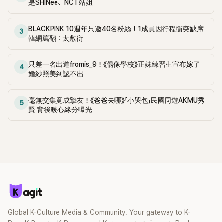
是SHINee、NCT站姐
BLACKPINK 10週年只邀40名粉絲！1成員因行程衝突缺席
3
韓網罵翻：太敷衍
只差一名出道fromis_9！《偶像學校》正妹練習生宣布嫁了
4
婚紗照美到認不出
毫無交集竟成摯友！《爸爸去哪》「小哭包」民國同遊AKMU秀
5
賢 背後暖心緣分曝光
Global K-Culture Media & Community. Your gateway to K-