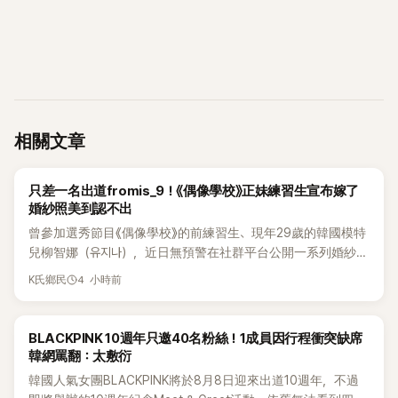
相關文章
K-POP
只差一名出道fromis_9！《偶像學校》正妹練習生宣布嫁了
婚紗照美到認不出
曾參加選秀節目《偶像學校》的前練習生、現年29歲的韓國模特
兒柳智娜（유지나），近日無預警在社群平台公開一系列婚紗
照，親自宣布即將步入婚姻，消息曝光後讓不少曾追看節目的
4 小時前
K氏鄉民
粉絲又驚又喜，紛紛送上祝福。
K-POP
BLACKPINK 10週年只邀40名粉絲！1成員因行程衝突缺席
韓網罵翻：太敷衍
韓國人氣女團BLACKPINK將於8月8日迎來出道10週年，不過