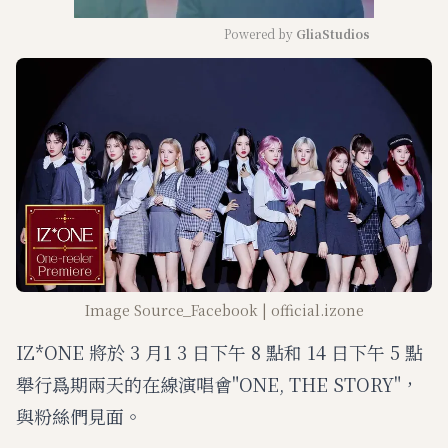
Powered by 
GliaStudios
M
u
t
e
Image Source_Facebook | official.izone
IZ*ONE 將於 3 月1 3 日下午 8 點和 14 日下午 5 點
舉行爲期兩天的在線演唱會"ONE, THE STORY"，
與粉絲們見面。