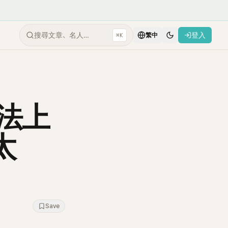
搜尋文章、名人…
登入
⌘K
繁中
法上
太
Save