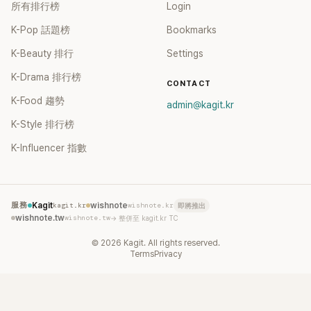
所有排行榜
Login
K-Pop 話題榜
Bookmarks
K-Beauty 排行
Settings
K-Drama 排行榜
CONTACT
K-Food 趨勢
admin@kagit.kr
K-Style 排行榜
K-Influencer 指數
服務
Kagit
kagit.kr
wishnote
wishnote.kr
即將推出
wishnote.tw
wishnote.tw
→ 整併至 kagit.kr TC
©
2026
Kagit. All rights reserved.
Terms
Privacy