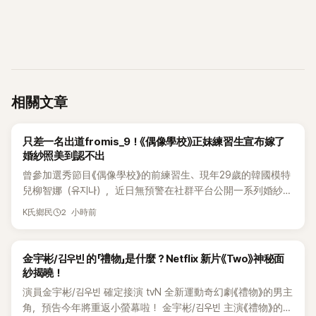
相關文章
K-POP
只差一名出道fromis_9！《偶像學校》正妹練習生宣布嫁了
婚紗照美到認不出
曾參加選秀節目《偶像學校》的前練習生、現年29歲的韓國模特
兒柳智娜（유지나），近日無預警在社群平台公開一系列婚紗
照，親自宣布即將步入婚姻，消息曝光後讓不少曾追看節目的
2 小時前
K氏鄉民
粉絲又驚又喜，紛紛送上祝福。
K-DRAMA
金宇彬/김우빈 的「禮物」是什麼？Netflix 新片《Two》神秘面
紗揭曉！
演員金宇彬/김우빈 確定接演 tvN 全新運動奇幻劇《禮物》的男主
角，預告今年將重返小螢幕啦！ 金宇彬/김우빈 主演《禮物》的詳