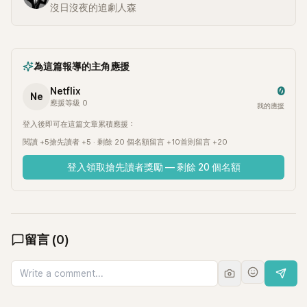
沒日沒夜的追劇人森
為這篇報導的主角應援
0
Netflix
Ne
應援等級 0
我的應援
登入後即可在這篇文章累積應援：
閱讀 +5
搶先讀者 +5 · 剩餘 20 個名額
留言 +10
首則留言 +20
登入領取搶先讀者獎勵 — 剩餘 20 個名額
留言
(
0
)