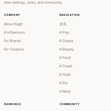
time rankings, news, and community.
COMPANY
NAVIGATION
About Kagit
首頁
K-Influencers
K-Pop
For Brands
K-Drama
For Creators
K-Beauty
K-Food
K-Travel
K-Style
K-Biz
K-Medi
RANKINGS
COMMUNITY