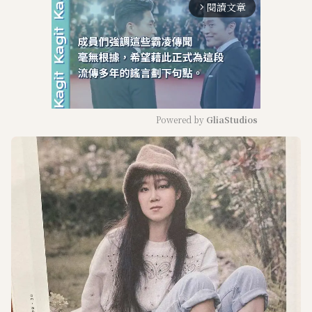
閱讀文章
arrow_forward_ios
Powered by 
GliaStudios
M
u
t
e