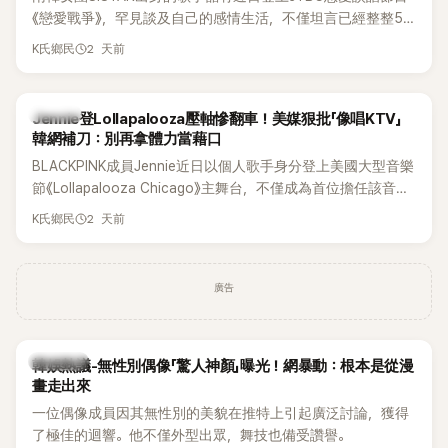
《戀愛戰爭》，罕見談及自己的感情生活，不僅坦言已經整整5
年沒有談戀愛，更首度透露空窗至今的原因，全與上一段戀情
2 天前
K氏鄉民
有關，一番真心告白讓現場來賓都相當震驚。
K-POP
Jennie登Lollapalooza壓軸慘翻車！美媒狠批「像唱KTV」
韓網補刀：別再拿體力當藉口
BLACKPINK成員Jennie近日以個人歌手身分登上美國大型音樂
節《Lollapalooza Chicago》主舞台，不僅成為首位擔任該音樂
節Headliner（壓軸主秀）的K-POP女SOLO歌手，寫下全新紀
2 天前
K氏鄉民
錄。然而，演出結束後卻掀起兩極評價，不僅現場歌唱實力遭
部分網友質疑，就連美國當地媒體也毫不留情給出負評，甚至
形容整場演出「就像一場豪華KTV」。
廣告
熱議討論
韓娛熱議-無性別偶像「驚人神顏」曝光！網暴動：根本是從漫
畫走出來
一位偶像成員因其無性別的美貌在推特上引起廣泛討論，獲得
了極佳的迴響。他不僅外型出眾，舞技也備受讚譽。