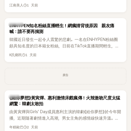
國演藝圈公認的模範夫妻。近日，星首度公開當年決定嫁給
1 天前
江南美人
HAHA的關鍵原因，竟是一句讓她至今仍難忘的話，也成為她
點頭步入婚姻的最大理由。
K-POP
ENHYPEN知名粉絲直播輕生！網瘋猜背後原因 親友痛
喊：請不要再揣測
韓國近日發生一起令人震驚的悲劇。一名在ENHYPEN粉絲圈
頗具知名度的日本籍女粉絲，日前在TikTok直播期間輕生，最
終不幸身亡，消息曝光後震驚韓網，也讓不少粉絲湧入社群平
1 天前
K氏鄉民
台哀悼。事發後，死者親友也陸續出面證實噩耗，並呼籲外界
停止揣測，盼逝者安息。
廣告
韓劇
《給你夢想》黃寅燁、惠利激情床戲瘋傳！火辣激吻尺度太猛
網驚：韓劇太敢拍
由黃寅燁與Girls' Day成員惠利主演的韓劇《給你夢想》於今年開
播，近期隨著劇情進入高潮，男女主角的感情線快速升溫。最
新播出的第8集不僅上演火辣吻戲，更接連出現床戲橋段，讓
2 天前
年糕歐巴