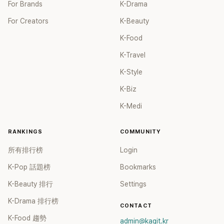
For Brands
K-Drama
For Creators
K-Beauty
K-Food
K-Travel
K-Style
K-Biz
K-Medi
RANKINGS
COMMUNITY
所有排行榜
Login
K-Pop 話題榜
Bookmarks
K-Beauty 排行
Settings
K-Drama 排行榜
CONTACT
K-Food 趨勢
admin@kagit.kr