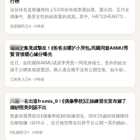
行榜
這份排名是根據推特上5336份有效票選結果，選出四、五代女
偶像中，最受女性粉絲喜愛的成員。其中，HATS2HEARTS成
員包攬了前三名，展現了她們在女性社群中的高人氣。
3 小時前
泡菜鄉民
韓星
毫無交集竟成摯友！《爸爸去哪》「小哭包」民國同遊AKMU秀
賢 背後暖心緣分曝光
近日，金民國與AKMU成員李秀賢一同現身瑞士，意外的組合
讓不少網友相當驚訝。兩人過去幾乎沒有公開交集，如今卻一
起踏上瑞士之旅，也讓粉絲紛紛好奇：「他們到底是怎麼認識
6 小時前
江南美人
的？」
K-POP
只差一名出道fromis_9！《偶像學校》正妹練習生宣布嫁了
婚紗照美到認不出
曾參加選秀節目《偶像學校》的前練習生、現年29歲的韓國模特
兒柳智娜（유지나），近日無預警在社群平台公開一系列婚紗
照，親自宣布即將步入婚姻，消息曝光後讓不少曾追看節目的
7 小時前
K氏鄉民
粉絲又驚又喜，紛紛送上祝福。