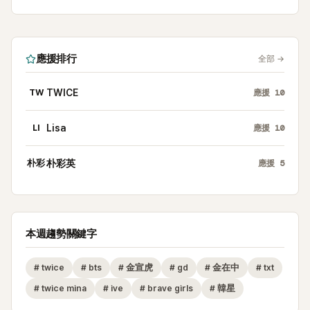
應援排行
全部
→
TW
TWICE
應援
10
LI
Lisa
應援
10
朴彩
朴彩英
應援
5
本週趨勢關鍵字
#
twice
#
bts
#
金宣虎
#
gd
#
金在中
#
txt
#
twice mina
#
ive
#
brave girls
#
韓星