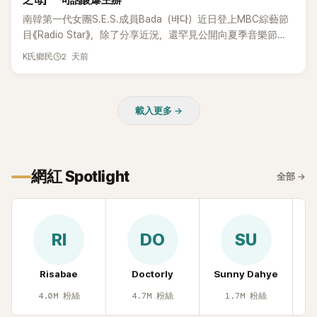
之母」 一句話酸爆主辦
說：「哥怎麼連這個都知道？」李瑞鎮則回嘴：「那時候新聞鬧那
南韓第一代女團S.E.S.成員Bada（바다）近日登上MBC綜藝節
麼大，不知道才奇怪吧。」一來一往，氣氛反而更加輕鬆。 談到
目《Radio Star》，除了分享近況，還罕見公開向夏季音樂節
當年情況，李智惠終於鬆口坦言，當時確實被質疑動過隆胸手
Waterbomb喊話，笑稱自己至今從未受邀演出，更幽默表示：
2 天前
K氏鄉民
術。她回憶：「拍了比基尼照片之後，就開始被說是不是去隆乳
「我名字就叫『Bada（海）』，Waterbomb卻沒找我，這根本只
了。」為了澄清誤會，她只好親自站出來說清楚。 李智惠進一步
是懂了皮毛。」一番話笑翻全場，也引發網友熱議。
解釋，當時隆胸手術幾乎只有「腋下切開」一種方式，「所以我就
想，既然一直說我有做，那我乾脆把腋下給大家看，證明我根
載入更多 →
本沒動過。」一句話說完，全場瞬間炸鍋，來賓又驚又笑。 事實
上，早在 2006 年，李智惠就為了證明自己沒有「隆乳」，真的
召開了一場泳裝記者招待會。當時她穿著比基尼站在一排攝影
機前，面對媒體擺出各種姿勢，畫面至今仍被網友津津樂道。
網紅 Spotlight
全部
→
這段為平息爭議、直接公開腋下畫面自證清白的往事再度被提
起，節目現場立刻充滿驚呼聲與笑聲，也再次讓人見識到她面
對流言時「豁出去」的直率性格。其實她過去也曾在 SBS 節目
《脫掉鞋子恢單4Men》 中，親自公開那張當年引發話題的「腋下
RI
DO
SU
比基尼照」，再次重提這段至今仍被粉絲視為黑歷史代表作的事
件。 回顧李智惠的演藝路，她於 1998 年以混聲團體 S#arp 成
Risabae
Doctorly
Sunny Dahye
H
員身分出道，該團在 2000 年代初期紅極一時，由李智惠、徐
智英兩位女成員，以及張錫炫、Chris Kim 兩位男成員組成。不
4.0M
粉絲
4.7M
粉絲
1.7M
粉絲
過後來爆出長達四年的團內霸凌風波，甚至傳出徐智英母親對