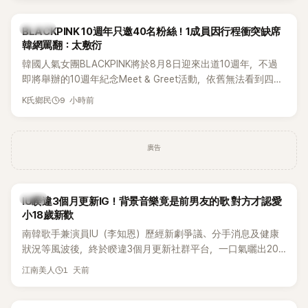
K-POP
BLACKPINK 10週年只邀40名粉絲！1成員因行程衝突缺席
韓網罵翻：太敷衍
韓國人氣女團BLACKPINK將於8月8日迎來出道10週年，不過
即將舉辦的10週年紀念Meet & Greet活動，依舊無法看到四人
合體。根據韓媒《MyDaily》7日報導，當天將由Jisoo（智秀）、
9 小時前
K氏鄉民
Rosé與Jennie出席，Lisa則因行程安排確定缺席，再度引發粉
絲熱議。
廣告
韓星
IU睽違3個月更新IG！背景音樂竟是前男友的歌 對方才認愛
小18歲新歡
南韓歌手兼演員IU（李知恩）歷經新劇爭議、分手消息及健康
狀況等風波後，終於睽違3個月更新社群平台，一口氣曬出20
張近況照，讓大批粉絲又驚又喜。不過，比起照片本身，更引
1 天前
江南美人
發熱議的是，她竟選用前男友張基河所屬樂團的歌曲作為背景
音樂，意外掀起韓網討論。