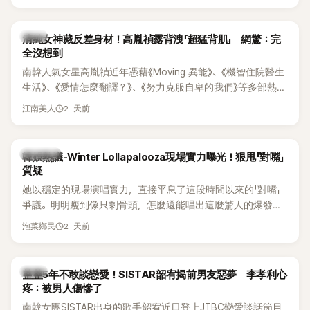
相關片段在網路上瘋傳，引發觀眾熱烈討論。
韓星
清純女神藏反差身材！高胤禎露背洩「超猛背肌」 網驚：完
全沒想到
南韓人氣女星高胤禎近年憑藉《Moving 異能》、《機智住院醫生
生活》、《愛情怎麼翻譯？》、《努力克服自卑的我們》等多部熱門
作品，躍升為韓劇新一代女神代表，不僅演技備受肯定，精緻
2 天前
江南美人
五官與清新空靈的氣質也擄獲大批粉絲。近日，她因分享一組
近況照意外掀起熱議，不是因為仙氣十足的美貌，而是藏在纖
細身材下的超狂背肌與肩膀線條，反差感十足，讓不少網友看
熱議討論
韓娛熱議-Winter Lollapalooza現場實力曝光！狠甩「對嘴」
傻直呼：「原來她身材這麼猛！」
質疑
她以穩定的現場演唱實力，直接平息了這段時間以來的「對嘴」
爭議。明明瘦到像只剩骨頭，怎麼還能唱出這麼驚人的爆發力
和音量？
2 天前
泡菜鄉民
韓星
整整5年不敢談戀愛！SISTAR韶宥揭前男友惡夢 李孝利心
疼：被男人傷慘了
南韓女團SISTAR出身的歌手韶宥近日登上JTBC戀愛談話節目