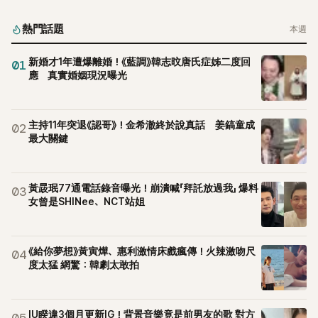
李智惠言語辱罵、動手等爭議，最終團體於 2002 年解散。 團
體解散後，李智惠轉型 solo，靠著綜藝與歌唱實力持續活躍演
熱門話題
本週
藝圈。據悉，她當年能加入 S#arp，也與 李尚敏 的賞識有關。
感情方面，李智惠於 2017 年與圈外男友結婚，婚後育有兩個
新婚才1年遭爆離婚！《藍調》韓志旼唐氏症姊二度回
01
女兒，一家四口生活幸福美滿。如今除了持續活躍於綜藝節
應 真實婚姻現況曝光
目，她經營的 YouTube 頻道也即將突破百萬訂閱，近年內容深
受網友喜愛，再度迎來事業第二春。
主持11年突退《認哥》！金希澈終於說真話 姜鎬童成
02
最大關鍵
黃晸珉77通電話錄音曝光！崩潰喊「拜託放過我」 爆料
03
女曾是SHINee、NCT站姐
《給你夢想》黃寅燁、惠利激情床戲瘋傳！火辣激吻尺
04
度太猛 網驚：韓劇太敢拍
IU睽違3個月更新IG！背景音樂竟是前男友的歌 對方