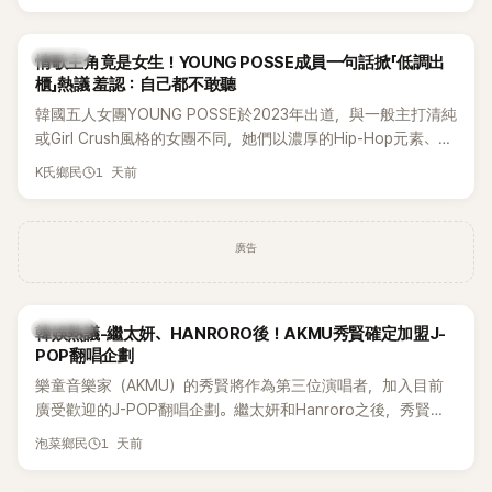
他們加油打氣，讓他害羞到最後直接放棄進飯店，意外成了婚
前一直堅守「婚前守貞」的原因之一。
K-POP
情歌主角竟是女生！YOUNG POSSE成員一句話掀「低調出
櫃」熱議 羞認：自己都不敢聽
韓國五人女團YOUNG POSSE於2023年出道，與一般主打清純
或Girl Crush風格的女團不同，她們以濃厚的Hip-Hop元素、自
創Rap及成員親自參與創作為特色，MV也融入美式街頭、塗
1 天前
K氏鄉民
鴉、滑板等文化元素。雖然並非出身四大經紀公司，仍憑藉鮮
明的音樂風格，在海外尤其是歐美市場累積不少人氣，逐漸成
為第五代女團中極具辨識度的新生代代表之一。
廣告
熱議討論
韓娛熱議-繼太妍、HANRORO後！AKMU秀賢確定加盟J-
POP翻唱企劃
樂童音樂家（AKMU）的秀賢將作為第三位演唱者，加入目前
廣受歡迎的J-POP翻唱企劃。繼太妍和Hanroro之後，秀賢已
獲選為第三首翻唱歌曲的主唱，並於近期完成錄音。
1 天前
泡菜鄉民