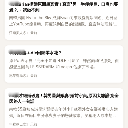
韓星
45歲Brian拒婚原因超真實！直言「另一半便便臭、口臭也要
愛？」：我做不到
南韓男團 Fly to the Sky 成員Brian向來以愛乾淨聞名，近日登
上YouTube節目時，再度談到自己的婚姻觀，直言無法理解「連
另一半的口臭、便便臭都要愛」這種說法，更大方表明自己是不
1 天前
江南美人
婚主義者，一番超直白發言掀起熱議。
熱議討論
韓娛熱議-i-dle回歸零水花？
原 Po 表示自己完全不知道I-DLE 回歸了，雖然雨琦很漂亮，但
感覺是因為 LE SSERAFIM 和 aespa 佔據了市場。
1 天前
泡菜鄉民
韓星
54歲才結婚破處！韓男星與嫩妻「婚前守貞」原因太離譜 竟全
因路人一句話
南韓55歲知名諧星沈賢燮去年與小11歲圈外女友鄭英琳步入婚
姻，近日在節目中分享與妻子的戀愛故事，笑稱兩人原本想享
受兩人世界，沒想到站在飯店門口時竟被路人認出，還一路替
1 天前
年糕歐巴