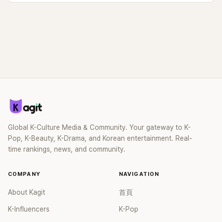
Global K-Culture Media & Community. Your gateway to K-
Pop, K-Beauty, K-Drama, and Korean entertainment. Real-
time rankings, news, and community.
COMPANY
NAVIGATION
About Kagit
首頁
K-Influencers
K-Pop