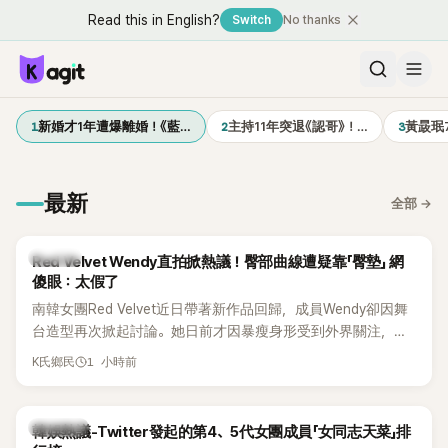
Read this in English?
Switch
No thanks
1
2
3
新婚才1年遭爆離婚！《藍…
主持11年突退《認哥》！…
黃晸珉
最新
全部
→
K-POP
Red Velvet Wendy直拍掀熱議！臀部曲線遭疑靠「臀墊」 網
傻眼：太假了
南韓女團Red Velvet近日帶著新作品回歸，成員Wendy卻因舞
台造型再次掀起討論。她日前才因暴瘦身形受到外界關注，又
被質疑在舞台上使用臀墊，如今最新打歌舞台曝光後，再度因
1 小時前
K氏鄉民
身形比例引發熱議。
熱議討論
韓娛熱議-Twitter發起的第4、5代女團成員「女同志天菜」排