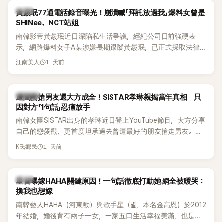
韓星
黃晸珉77通電話錄音曝光！崩潰喊「拜託放過我」 爆料女曾是
SHINee、NCT站姐
南韓影帝黃晸珉近日深陷私生活爭議，經紀公司日前強硬表
示，網路爆料女子A某涉嫌長期跟蹤黃晸珉，已正式採取法律
行動。不過，A並未停止發聲，持續透過社群平台公開爆料，反
1 天前
江南美人
駁經紀公司的說法，強調兩人一直維持雙向聯繫，並非外界所
稱的單方面騷擾。如今，韓媒《Dispatch》再曝光雙方77通電話
的錄音內容，而A也首度承認自己過去曾是SHINee、NCT等偶
K-POP
遭閨蜜搶男友還大方成全！SISTAR孝琳親揭當年真相 只
像團體的「站姐」，事件持續延燒。
因對方「1句話」忍痛放手
南韓女團SISTAR出身的孝琳近日登上YouTube節目，大方分享
自己的戀愛觀，更首度坦承過去曾遭最好的朋友搶走男友。她
表示，當時選擇瀟灑放手，但如果同樣的事情現在再發生，「我
1 天前
K氏鄉民
絕對不會坐視不管」，直率發言掀起熱議。
韓星
星首曝嫁HAHA關鍵原因！一句話徹底打動她 網全被暖哭：
換我也想嫁
南韓藝人HAHA（河東勳）與歌手星（별，本名金高恩）於2012
年結婚，婚後育有兩子一女，一家五口生活幸福美滿，也是韓