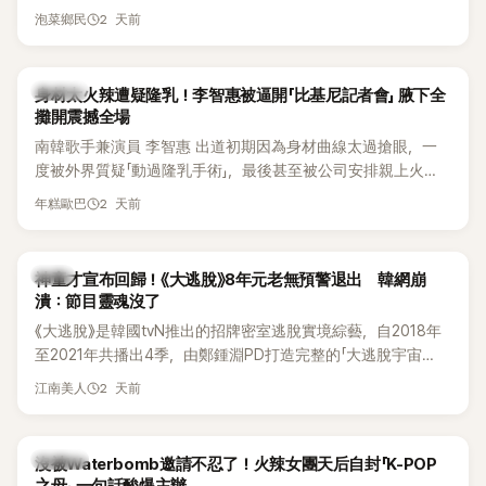
2 天前
泡菜鄉民
K-POP
身材太火辣遭疑隆乳！李智惠被逼開「比基尼記者會」 腋下全
攤開震撼全場
南韓歌手兼演員 李智惠 出道初期因為身材曲線太過搶眼，一
度被外界質疑「動過隆乳手術」，最後甚至被公司安排親上火
線，召開前所未見的「泳裝記者會」澄清。這場記者會後來還被
2 天前
年糕歐巴
韓國演藝圈點名為流傳至今的「三大記者會」之一。近日她在綜
藝節目中親口回憶這段「隆乳疑雲黑歷史」，話題再度被翻出來
熱議。 2日播出的 SBS 綜藝節目《我的經紀人太難搞－秘書
韓星
神童才宣布回歸！《大逃脫》8年元老無預警退出 韓網崩
鎮》，邀請同時兼顧工作與育兒的演藝圈代表「媽媽群」——李智
潰：節目靈魂沒了
惠、李賢怡、李恩亨，以第13位「My Star」身分登場，分享最真
《大逃脫》是韓國tvN推出的招牌密室逃脫實境綜藝，自2018年
實的生活日常。 節目一開始，李瑞鎮 率先與李智惠會合，兩人
至2021年共播出4季，由鄭鍾淵PD打造完整的「大逃脫宇宙
邊搭車邊聊天，氣氛輕鬆。聊到最近的新聞，李瑞鎮突然直球
（DTCU）」，憑藉燒腦劇情、電影級場景與龐大世界觀，累積
發問：「妳不是上新聞了？說妳去做整形？是人中縮短手術嗎？」
2 天前
江南美人
大批死忠粉絲，被譽為韓國最具代表性的密室逃脫綜藝之一。
一貫犀利又不留情的問法，讓現場瞬間笑成一片。對此，李智
惠也毫不閃躲，淡定接招，兩人鬥嘴默契十足。 話題接著一路
延燒到過去的爭議。李瑞鎮脫口補刀：「妳以前不是還在游泳池
K-POP
沒被Waterbomb邀請不忍了！火辣女團天后自封「K-POP
開過記者會？」直接點名她當年的風波。李智惠聽了忍不住笑