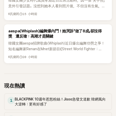
韓國女團少女時代成員孝淵近日出席活動時，因一張「失手照」
意外引發話題。沒想到她本人看到照片後，不但沒有生氣，反
而親自把照片放上IG限時動態開玩笑，甚至幽默喊話要「買記者
15 小時前
K氏鄉民
的住址」，讓網友全笑翻。
K-POP
aespa〈Whiplash〉編舞爆內鬥！她哭訴「做了8成」卻沒得
獎 遭反嗆：高潮才是關鍵
韓國女團aespa招牌歌曲〈Whiplash〉近日爆出編舞功勞之爭！
知名編舞家Renan在Mnet新節目《Street World Fighter：
Directors' War》預告中，公開談及自己在〈Whiplash〉編舞上的
20 小時前
K氏鄉民
貢獻，直言明明自己完成約8成舞蹈，2025 KOREA Awards「年
度編舞大賞」卻由Lachica拿走，讓她至今仍感到相當不平。
現在熱讀
BLACKPINK 10週年惹怒粉絲！Jisoo急發文道歉 韓網風向
1
大逆轉：更有好感了