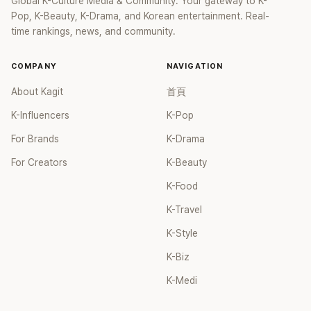
Global K-Culture Media & Community. Your gateway to K-
Pop, K-Beauty, K-Drama, and Korean entertainment. Real-
time rankings, news, and community.
COMPANY
NAVIGATION
About Kagit
首頁
K-Influencers
K-Pop
For Brands
K-Drama
For Creators
K-Beauty
K-Food
K-Travel
K-Style
K-Biz
K-Medi