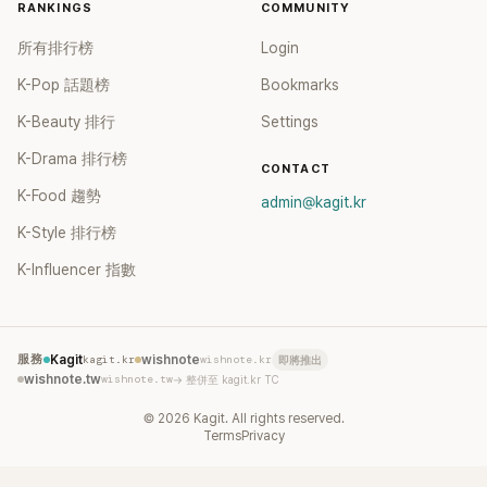
RANKINGS
COMMUNITY
所有排行榜
Login
K-Pop 話題榜
Bookmarks
K-Beauty 排行
Settings
K-Drama 排行榜
CONTACT
K-Food 趨勢
admin@kagit.kr
K-Style 排行榜
K-Influencer 指數
服務
Kagit
kagit.kr
wishnote
wishnote.kr
即將推出
wishnote.tw
wishnote.tw
→ 整併至 kagit.kr TC
©
2026
Kagit. All rights reserved.
Terms
Privacy