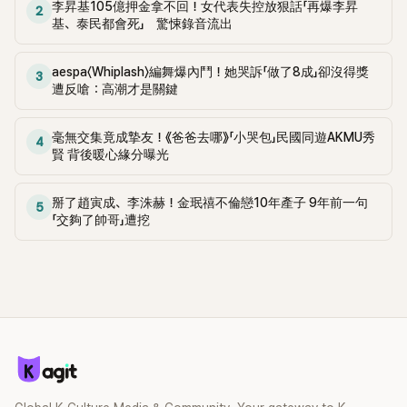
李昇基105億押金拿不回！女代表失控放狠話「再爆李昇
2
基、泰民都會死」 驚悚錄音流出
aespa〈Whiplash〉編舞爆內鬥！她哭訴「做了8成」卻沒得獎
3
遭反嗆：高潮才是關鍵
毫無交集竟成摯友！《爸爸去哪》「小哭包」民國同遊AKMU秀
4
賢 背後暖心緣分曝光
掰了趙寅成、李洙赫！金珉禧不倫戀10年產子 9年前一句
5
「交夠了帥哥」遭挖