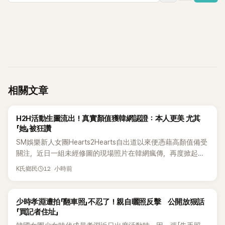
相關文章
K-POP
H2H活動生圖流出！真實顏值獲韓網認證：本人更美 尤其
「她」被狂讚
SM娛樂新人女團Hearts2Hearts自出道以來便憑藉高顏值備受
關注，近日一組未經修圖的現場照片在韓網瘋傳，再度掀起熱
烈討論，不少看過本人的網友更直呼：「真人比照片還漂亮！」
12 小時前
K氏鄉民
K-POP
少時孝淵遭拍「翻車照」不忍了！親自曬照反擊 公開放狠話
「買記者住址」