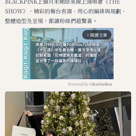
BLACKPINK上個月末剛結束線上演唱會《THE
SHOW》，精彩的舞台表演、用心的編排與規劃、
整體造型及呈現，都讓粉絲們超驚喜。
閱讀文章
arrow_forward_ios
Powered by 
GliaStudios
M
u
t
e