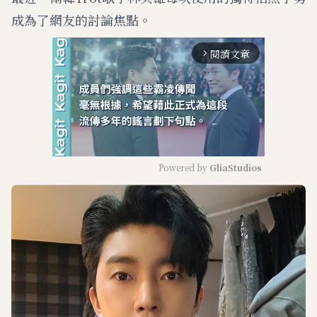
成為了網友的討論焦點。
閱讀文章
arrow_forward_ios
Powered by 
GliaStudios
M
u
t
e