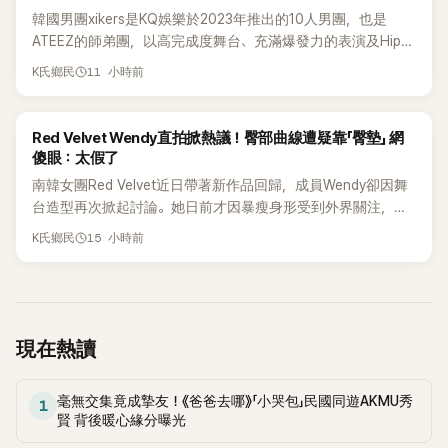
韓國男團xikers是KQ娛樂於2023年推出的10人男團，也是
ATEEZ的師弟團，以高完成度舞台、充滿爆發力的表演及Hip-
Hop風格聞名，出道後迅速累積大批海內外粉絲，近年也陸續
11 小時前
K氏鄉民
登上Lollapalooza等國際大型音樂節，展現新生代男團的舞台
實力。
K-POP
Red Velvet Wendy直拍掀熱議！臀部曲線遭疑靠「臀墊」 網
傻眼：太假了
南韓女團Red Velvet近日帶著新作品回歸，成員Wendy卻因舞
台造型再次掀起討論。她日前才因暴瘦身形受到外界關注，又
被質疑在舞台上使用臀墊，如今最新打歌舞台曝光後，再度因
15 小時前
K氏鄉民
身形比例引發熱議。
現在熱讀
毫無交集竟成摯友！《爸爸去哪》「小哭包」民國同遊AKMU秀
1
賢 背後暖心緣分曝光