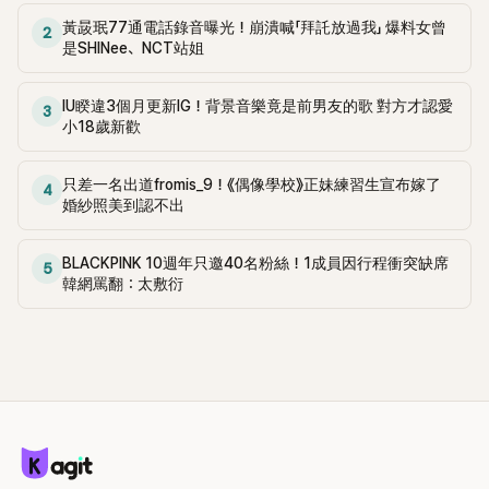
黃晸珉77通電話錄音曝光！崩潰喊「拜託放過我」 爆料女曾
2
是SHINee、NCT站姐
IU睽違3個月更新IG！背景音樂竟是前男友的歌 對方才認愛
3
小18歲新歡
只差一名出道fromis_9！《偶像學校》正妹練習生宣布嫁了
4
婚紗照美到認不出
BLACKPINK 10週年只邀40名粉絲！1成員因行程衝突缺席
5
韓網罵翻：太敷衍