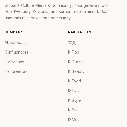
Global K-Culture Media & Community. Your gateway to K-
Pop, K-Beauty, K-Drama, and Korean entertainment. Real-
time rankings, news, and community.
COMPANY
NAVIGATION
About Kagit
首頁
K-Influencers
K-Pop
For Brands
K-Drama
For Creators
K-Beauty
K-Food
K-Travel
K-Style
K-Biz
K-Medi