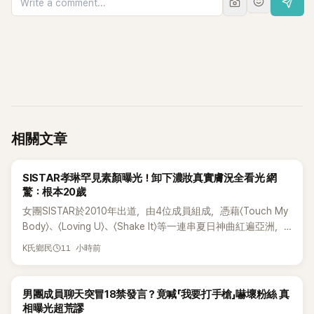
相關文章
K-POP
SISTAR孝琳罕見素顏曝光！卸下濃妝真實膚況全看光 網
驚：根本20歲
女團SISTAR於2010年出道，由4位成員組成，憑藉〈Touch My
Body〉、〈Loving U〉、〈Shake It〉等一連串夏日神曲紅遍亞洲，
獲封「夏日女王」。不過，團體在出道滿7年後宣布解散，成員各
11 小時前
K氏鄉民
自投入個人演藝事業。向來以性感火辣形象和強大舞台氣場著
稱的孝琳，近日在社群分享與「排球女王」金軟景聚餐的日常，
不僅展現兩人多年不變的好交情，她幾乎素顏入鏡的真實模
K-POP
男團成員聊天突冒18禁發言？竟喊「我要打手槍」嚇壞粉絲 真
樣，也意外掀起網友熱議。
相曝光超荒謬