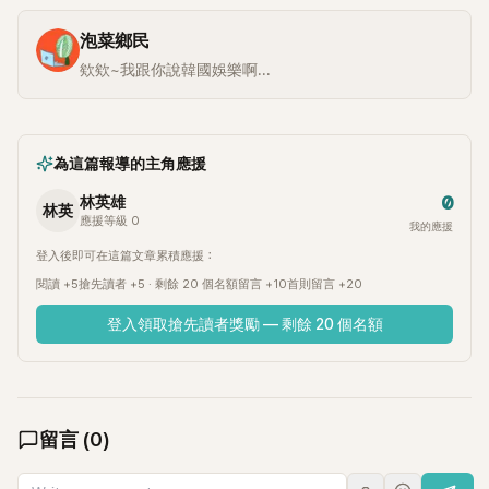
泡菜鄉民
欸欸~我跟你說韓國娛樂啊...
為這篇報導的主角應援
0
林英雄
林英
應援等級 0
我的應援
登入後即可在這篇文章累積應援：
閱讀 +5
搶先讀者 +5 · 剩餘 20 個名額
留言 +10
首則留言 +20
登入領取搶先讀者獎勵 — 剩餘 20 個名額
留言
(
0
)