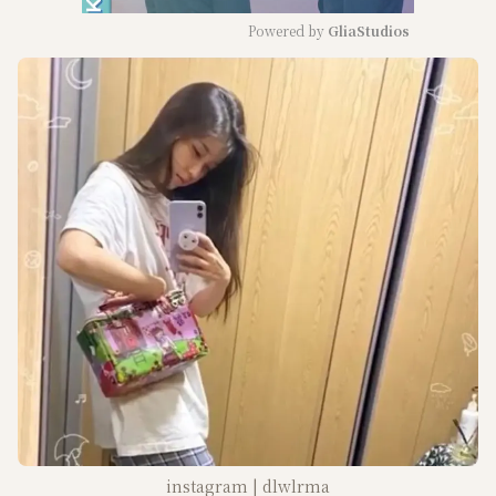
Powered by 
GliaStudios
M
u
t
e
instagram | dlwlrma