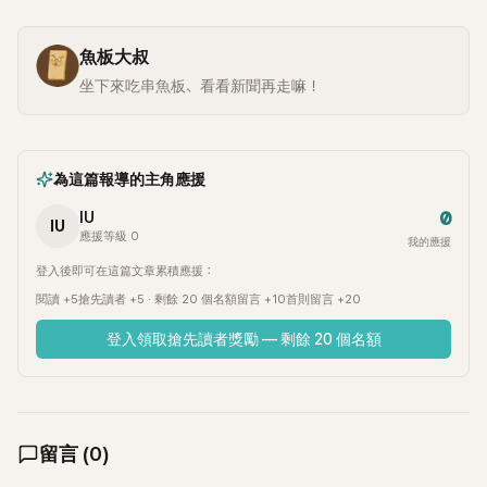
魚板大叔
坐下來吃串魚板、看看新聞再走嘛！
為這篇報導的主角應援
0
IU
IU
應援等級 0
我的應援
登入後即可在這篇文章累積應援：
閱讀 +5
搶先讀者 +5 · 剩餘 20 個名額
留言 +10
首則留言 +20
登入領取搶先讀者獎勵 — 剩餘 20 個名額
留言
(
0
)