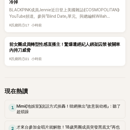
冷掉
BLACKPINK成員Jennie近日登上美國雜誌《COSMOPOLITAN》
YouTube頻道，參與「Blind Date」單元，與總編輯Willah
Bennett大聊感情話題，從挑選約會對象、聯絡方式，到第一次
17 小時前
K氏鄉民
約會可能瞬間扣分的行為，全都大方分享，直率又帶點幽默的
戀愛觀引發討論。
K-POP
前女團成員轉型性感直播主！驚爆遭經紀人綁架囚禁 被關車
內持刀威脅
21 小時前
K氏鄉民
現在熱讀
Mimi《地娛室》說話方式挨轟！韓網揪出「故意裝幼稚」：聽了
1
超煩躁
才來台參加金唱片就解散！18歲男團成員突發黑底文「再也
2