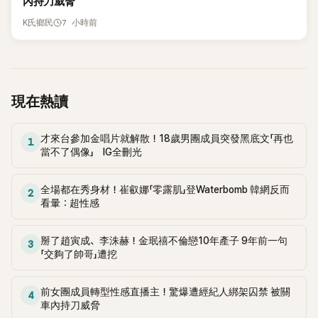
內持刀威脅
7 小時前
K氏鄉民
現在熱讀
才來台參加金唱片就解散！18歲男團成員突發黑底文「再也
1
當不了偶像」 IG全刪光
全場都在秀身材！崔叡娜「零露肌」登Waterbomb 韓網反而
2
看暈：超性感
掰了趙寅成、李洙赫！金珉禧不倫戀10年產子 9年前一句
3
「交夠了帥哥」遭挖
前女團成員轉型性感直播主！驚爆遭經紀人綁架囚禁 被關
4
車內持刀威脅