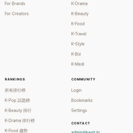
For Brands
K-Drama
For Creators
K-Beauty
K-Food
K-Travel
K-Style
K-Biz
K-Medi
RANKINGS
COMMUNITY
所有排行榜
Login
K-Pop 話題榜
Bookmarks
K-Beauty 排行
Settings
K-Drama 排行榜
CONTACT
K-Food 趨勢
admin@kagit.kr