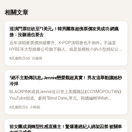
相關文章
K-POP
巡演門票狂砍至「1美元」！韓男團靠超佛票價攻美成功 網瘋
搶：沒聽過也要去
近年演唱會票價持續攀升，K-POP演唱會也不例外。不論是
HYBE等大型娛樂公司旗下藝人，或是規模較小的小型經紀公
司，偶爾都會引發粉絲對票價過高的抱怨，甚至直呼「太不合
35 分鐘前
K氏鄉民
理」。沒想到近日卻有韓國男團反其道而行，直接祭出超佛心票
價，意外在海外掀起話題。
K-POP
「絕不主動傳訊息」Jennie戀愛觀超真實！ 男友這舉動讓她秒
冷掉
BLACKPINK成員Jennie近日登上美國雜誌《COSMOPOLITAN》
YouTube頻道，參與「Blind Date」單元，與總編輯Willah
Bennett大聊感情話題，從挑選約會對象、聯絡方式，到第一次
3 小時前
K氏鄉民
約會可能瞬間扣分的行為，全都大方分享，直率又帶點幽默的
戀愛觀引發討論。
K-POP
前女團成員轉型性感直播主！驚爆遭經紀人綁架囚禁 被關車