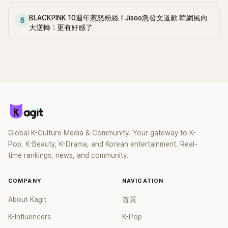
BLACKPINK 10週年惹怒粉絲！Jisoo急發文道歉 韓網風向
5
大逆轉：更有好感了
Global K-Culture Media & Community. Your gateway to K-
Pop, K-Beauty, K-Drama, and Korean entertainment. Real-
time rankings, news, and community.
COMPANY
NAVIGATION
About Kagit
首頁
K-Influencers
K-Pop