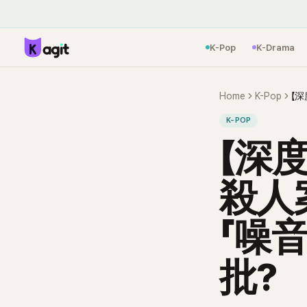
K-Pop
K-Drama
Home
K-Pop
K-POP
【深
殺人
「噪
批?