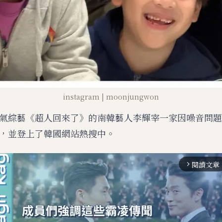
instagram | moonjungwon
氣綜藝《超人回來了》的南韓藝人李輝宰一家因噪音問題
，並登上了韓國網站熱搜中。
閱讀文章
arrow_forward_ios