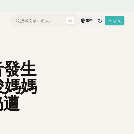
搜尋文章、名人…
登入
⌘K
繁中
音發生
俊媽媽
仍遭