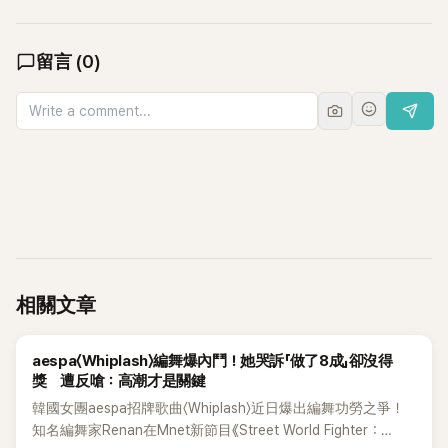
留言
(
0
)
相關文章
K-POP
aespa〈Whiplash〉編舞爆內鬥！她哭訴「做了8成」卻沒得
獎 遭反嗆：高潮才是關鍵
韓國女團aespa招牌歌曲〈Whiplash〉近日爆出編舞功勞之爭！
知名編舞家Renan在Mnet新節目《Street World Fighter：