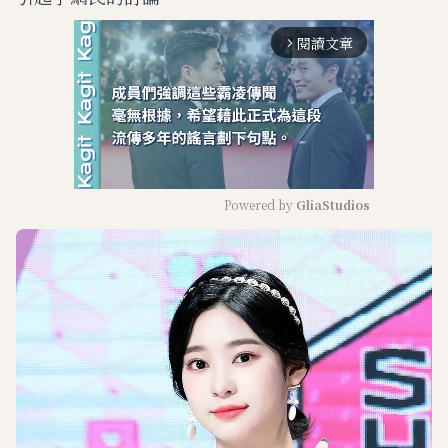
閱讀文章
arrow_forward_ios
Powered by 
GliaStudios
M
u
t
e