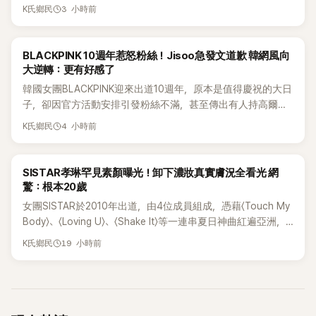
Directors' War》預告中，公開談及自己在〈Whiplash〉編舞上的
3 小時前
K氏鄉民
貢獻，直言明明自己完成約8成舞蹈，2025 KOREA Awards「年
度編舞大賞」卻由Lachica拿走，讓她至今仍感到相當不平。
K-POP
BLACKPINK 10週年惹怒粉絲！Jisoo急發文道歉 韓網風向
大逆轉：更有好感了
韓國女團BLACKPINK迎來出道10週年，原本是值得慶祝的大日
子，卻因官方活動安排引發粉絲不滿，甚至傳出有人持高爾夫
球桿到YG娛樂大樓鬧事。Jisoo今（8日）也親自發文向BLINK
4 小時前
K氏鄉民
道歉，坦言這次紀念日「好像是充滿歉意的一天」。
K-POP
SISTAR孝琳罕見素顏曝光！卸下濃妝真實膚況全看光 網
驚：根本20歲
女團SISTAR於2010年出道，由4位成員組成，憑藉〈Touch My
Body〉、〈Loving U〉、〈Shake It〉等一連串夏日神曲紅遍亞洲，
獲封「夏日女王」。不過，團體在出道滿7年後宣布解散，成員各
19 小時前
K氏鄉民
自投入個人演藝事業。向來以性感火辣形象和強大舞台氣場著
稱的孝琳，近日在社群分享與「排球女王」金軟景聚餐的日常，
不僅展現兩人多年不變的好交情，她幾乎素顏入鏡的真實模
樣，也意外掀起網友熱議。