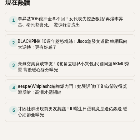
現在熱讀
李昇基105億押金拿不回！女代表失控放狠話「再爆李昇
1
基、泰民都會死」 驚悚錄音流出
BLACKPINK 10週年惹怒粉絲！Jisoo急發文道歉 韓網風向
2
大逆轉：更有好感了
毫無交集竟成摯友！《爸爸去哪》「小哭包」民國同遊AKMU秀
3
賢 背後暖心緣分曝光
aespa〈Whiplash〉編舞爆內鬥！她哭訴「做了8成」卻沒得獎
4
遭反嗆：高潮才是關鍵
才因社群出現前男友惹議！IU曬生日蛋糕竟是邊佑錫送 暖
5
心細節全曝光