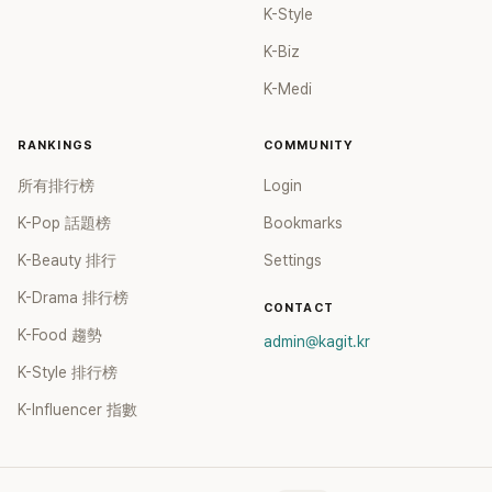
K-Style
K-Biz
K-Medi
RANKINGS
COMMUNITY
所有排行榜
Login
K-Pop 話題榜
Bookmarks
K-Beauty 排行
Settings
K-Drama 排行榜
CONTACT
K-Food 趨勢
admin@kagit.kr
K-Style 排行榜
K-Influencer 指數