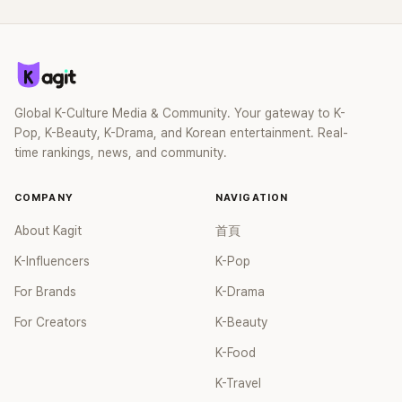
Global K-Culture Media & Community. Your gateway to K-
Pop, K-Beauty, K-Drama, and Korean entertainment. Real-
time rankings, news, and community.
COMPANY
NAVIGATION
About Kagit
首頁
K-Influencers
K-Pop
For Brands
K-Drama
For Creators
K-Beauty
K-Food
K-Travel