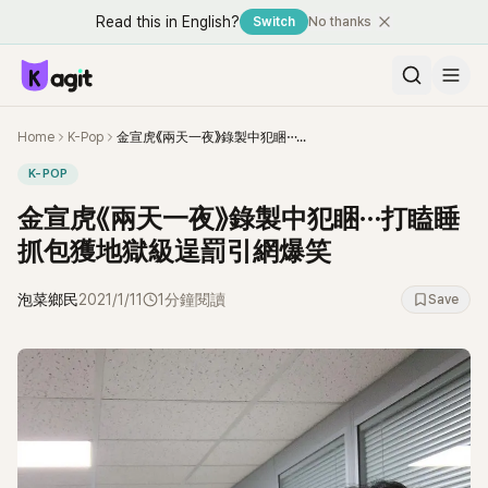
Read this in English?
Switch
No thanks
Home
K-Pop
金宣虎《兩天一夜》錄製中犯睏⋯打瞌睡抓包獲地獄級逞罰引網爆笑
K-POP
金宣虎《兩天一夜》錄製中犯睏⋯打瞌睡
抓包獲地獄級逞罰引網爆笑
泡菜鄉民
2021/1/11
1分鐘閱讀
Save