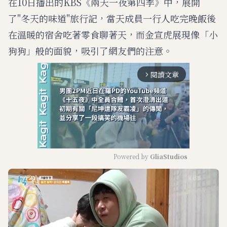
在10日播出的KBS《兩天一夜第四季》中，展開
了"冬天的味道"旅行記，當天成員一行人吃完晚飯後
在溫暖的宿舍吃著零食聊著天，而金宣虎展現像「小
狗狗」般的面貌，吸引了網友們的注意。
閱讀文章
arrow_forward_ios
Powered by 
GliaStudios
M
u
t
e