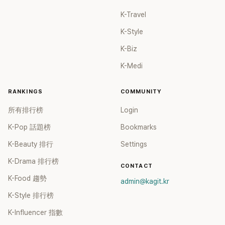
K-Travel
K-Style
K-Biz
K-Medi
RANKINGS
COMMUNITY
所有排行榜
Login
K-Pop 話題榜
Bookmarks
K-Beauty 排行
Settings
K-Drama 排行榜
CONTACT
K-Food 趨勢
admin@kagit.kr
K-Style 排行榜
K-Influencer 指數