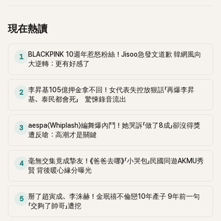
現在熱讀
BLACKPINK 10週年惹怒粉絲！Jisoo急發文道歉 韓網風向
1
大逆轉：更有好感了
李昇基105億押金拿不回！女代表失控放狠話「再爆李昇
2
基、泰民都會死」 驚悚錄音流出
aespa〈Whiplash〉編舞爆內鬥！她哭訴「做了8成」卻沒得獎
3
遭反嗆：高潮才是關鍵
毫無交集竟成摯友！《爸爸去哪》「小哭包」民國同遊AKMU秀
4
賢 背後暖心緣分曝光
掰了趙寅成、李洙赫！金珉禧不倫戀10年產子 9年前一句
5
「交夠了帥哥」遭挖