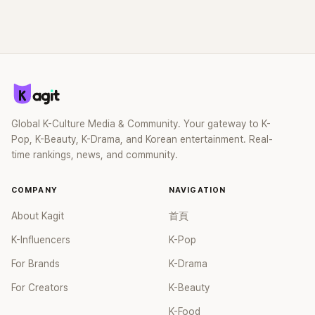
Global K-Culture Media & Community. Your gateway to K-
Pop, K-Beauty, K-Drama, and Korean entertainment. Real-
time rankings, news, and community.
COMPANY
NAVIGATION
About Kagit
首頁
K-Influencers
K-Pop
For Brands
K-Drama
For Creators
K-Beauty
K-Food