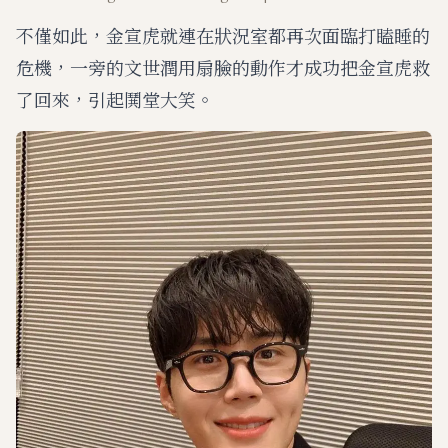
不僅如此，金宣虎就連在狀況室都再次面臨打瞌睡的
危機，一旁的文世潤用扇臉的動作才成功把金宣虎救
了回來，引起鬨堂大笑。