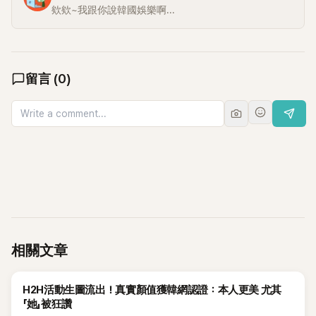
欸欸~我跟你說韓國娛樂啊...
留言
(
0
)
相關文章
K-POP
H2H活動生圖流出！真實顏值獲韓網認證：本人更美 尤其
「她」被狂讚