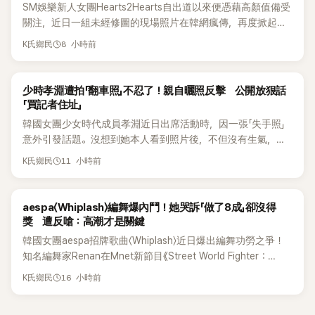
SM娛樂新人女團Hearts2Hearts自出道以來便憑藉高顏值備受
關注，近日一組未經修圖的現場照片在韓網瘋傳，再度掀起熱
烈討論，不少看過本人的網友更直呼：「真人比照片還漂亮！」
8 小時前
K氏鄉民
K-POP
少時孝淵遭拍「翻車照」不忍了！親自曬照反擊 公開放狠話
「買記者住址」
韓國女團少女時代成員孝淵近日出席活動時，因一張「失手照」
意外引發話題。沒想到她本人看到照片後，不但沒有生氣，反
而親自把照片放上IG限時動態開玩笑，甚至幽默喊話要「買記者
11 小時前
K氏鄉民
的住址」，讓網友全笑翻。
K-POP
aespa〈Whiplash〉編舞爆內鬥！她哭訴「做了8成」卻沒得
獎 遭反嗆：高潮才是關鍵
韓國女團aespa招牌歌曲〈Whiplash〉近日爆出編舞功勞之爭！
知名編舞家Renan在Mnet新節目《Street World Fighter：
Directors' War》預告中，公開談及自己在〈Whiplash〉編舞上的
16 小時前
K氏鄉民
貢獻，直言明明自己完成約8成舞蹈，2025 KOREA Awards「年
度編舞大賞」卻由Lachica拿走，讓她至今仍感到相當不平。