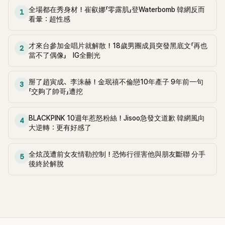
全場都在秀身材！崔叡娜「零露肌」登Waterbomb 韓網反而
1
看暈：超性感
才來台參加金唱片就解散！18歲男團成員突發黑底文「再也
2
當不了偶像」 IG全刪光
掰了趙寅成、李洙赫！金珉禧不倫戀10年產子 9年前一句
3
「交夠了帥哥」遭挖
BLACKPINK 10週年惹怒粉絲！Jisoo急發文道歉 韓網風向
4
大逆轉：更有好感了
全炫茂遭前女友情勒控制！恐怖行徑害他與朋友斷聯 分手
5
後終於解脫