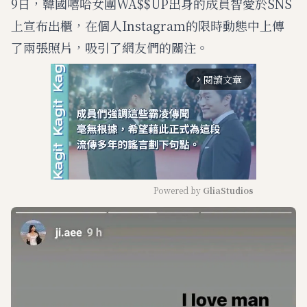
9日，韓國嘻哈女團WA$$UP出身的成員智愛於SNS
上宣布出櫃，在個人Instagram的限時動態中上傳
了兩張照片，吸引了網友們的關注。
閱讀文章
arrow_forward_ios
Powered by 
GliaStudios
M
u
t
e