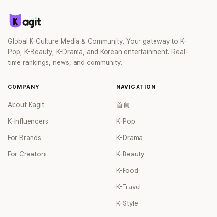
Global K-Culture Media & Community. Your gateway to K-
Pop, K-Beauty, K-Drama, and Korean entertainment. Real-
time rankings, news, and community.
COMPANY
NAVIGATION
About Kagit
首頁
K-Influencers
K-Pop
For Brands
K-Drama
For Creators
K-Beauty
K-Food
K-Travel
K-Style