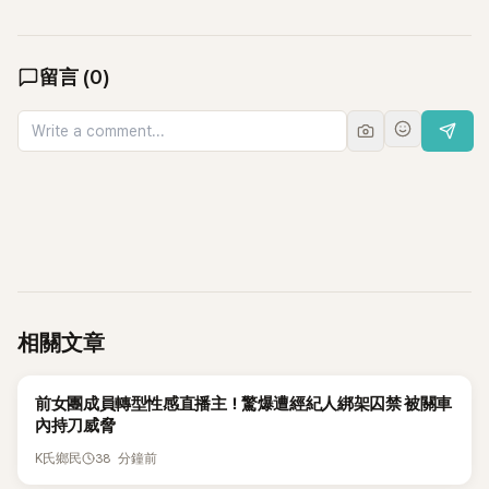
留言
(
0
)
相關文章
K-POP
前女團成員轉型性感直播主！驚爆遭經紀人綁架囚禁 被關車
內持刀威脅
38 分鐘前
K氏鄉民