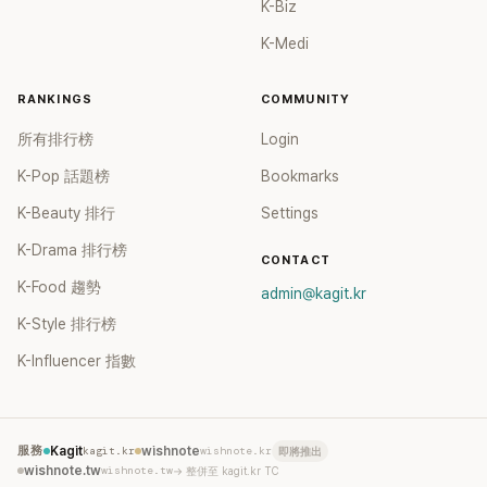
K-Biz
K-Medi
RANKINGS
COMMUNITY
所有排行榜
Login
K-Pop 話題榜
Bookmarks
K-Beauty 排行
Settings
K-Drama 排行榜
CONTACT
K-Food 趨勢
admin@kagit.kr
K-Style 排行榜
K-Influencer 指數
服務
Kagit
kagit.kr
wishnote
wishnote.kr
即將推出
wishnote.tw
wishnote.tw
→ 整併至 kagit.kr TC