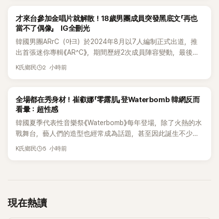
K-POP
才來台參加金唱片就解散！18歲男團成員突發黑底文「再也
當不了偶像」 IG全刪光
韓國男團ARrC（아크）於2024年8月以7人編制正式出道，推
出首張迷你專輯《AR^C》，期間歷經2次成員陣容變動，最後一
張作品則是2025年11月推出的〈Skiid〉。沒想到出道不到2年，
2 小時前
K氏鄉民
所屬公司MYSTIC STORY便在2026年6月23日宣布結束ARrC
的團體活動，7名成員未來將各自發展，消息一出也讓粉絲相
當錯愕。
K-POP
全場都在秀身材！崔叡娜「零露肌」登Waterbomb 韓網反而
看暈：超性感
韓國夏季代表性音樂祭《Waterbomb》每年登場，除了火熱的水
戰舞台，藝人們的造型也經常成為話題，甚至因此誕生不少
「Waterbomb女神」、「Waterbomb男神」。過去包括泫雅、宣
5 小時前
K氏鄉民
美、請夏、BLACKPINK成員及權恩妃等人，都曾憑藉性感舞台
掀起熱烈討論。
現在熱讀