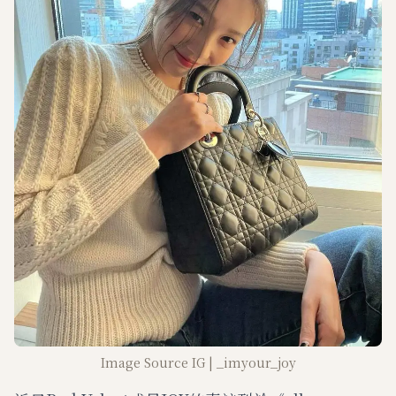
Image Source IG | _imyour_joy