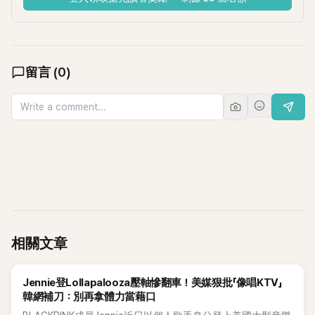
留言
(
0
)
相關文章
K-POP
Jennie登Lollapalooza壓軸慘翻車！美媒狠批「像唱KTV」
韓網補刀：別再拿體力當藉口