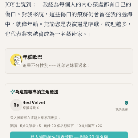
JOY也說到：「我認為每個人的內心深處都有自己的
傷口。對我來說，這些傷口的痕跡仍會留在我的腦海
中，就像年輪。無論您是表演還是唱歌，紋理越多，
也代表將來越會成為一名藝術家。」
年糕歐巴
追星不分性別~~~迷弟迷妹看過來！
為這篇報導的主角應援
0
Red Velvet
Re
應援等級 0
我的應援
登入後即可在這篇文章累積應援：
閱讀 +5
搶先讀者 +5 · 剩餘 20 個名額
留言 +10
首則留言 +20
登入領取搶先讀者獎勵 — 剩餘 20 個名額