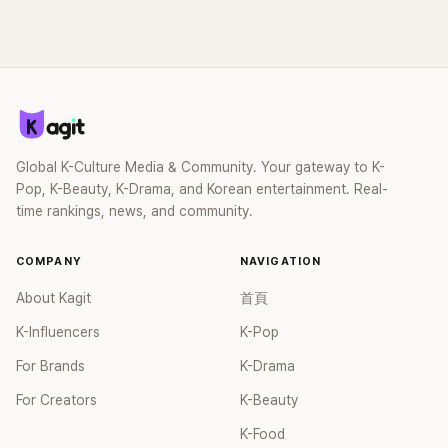
過後來爆出長達四年的團內霸凌風波，甚至傳出徐智英母親對
李智惠言語辱罵、動手等爭議，最終團體於 2002 年解散。 團
體解散後，李智惠轉型 solo，靠著綜藝與歌唱實力持續活躍演
藝圈。據悉，她當年能加入 S#arp，也與 李尚敏 的賞識有關。
感情方面，李智惠於 2017 年與圈外男友結婚，婚後育有兩個
女兒，一家四口生活幸福美滿。如今除了持續活躍於綜藝節
目，她經營的 YouTube 頻道也即將突破百萬訂閱，近年內容深
Global K-Culture Media & Community. Your gateway to K-
受網友喜愛，再度迎來事業第二春。
Pop, K-Beauty, K-Drama, and Korean entertainment. Real-
time rankings, news, and community.
COMPANY
NAVIGATION
About Kagit
首頁
K-Influencers
K-Pop
For Brands
K-Drama
For Creators
K-Beauty
K-Food