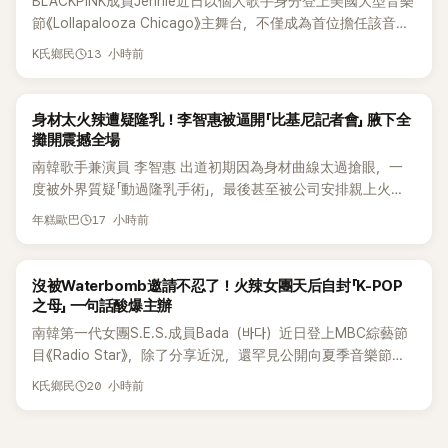
BLACKPINK成員Jennie近日以個人歌手身分登上美國大型音樂
節《Lollapalooza Chicago》主舞台，不僅成為首位擔任該音樂
節Headliner（壓軸主秀）的K-POP女SOLO歌手，寫下全新紀
13 小時前
K氏鄉民
錄。然而，演出結束後卻掀起兩極評價，不僅現場歌唱實力遭
部分網友質疑，就連美國當地媒體也毫不留情給出負評，甚至
形容整場演出「就像一場豪華KTV」。
K-POP
身材太火辣遭疑隆乳！李智惠被逼開「比基尼記者會」 腋下全
攤開震撼全場
南韓歌手兼演員 李智惠 出道初期因為身材曲線太過搶眼，一
度被外界質疑「動過隆乳手術」，最後甚至被公司安排親上火
線，召開前所未見的「泳裝記者會」澄清。這場記者會後來還被
17 小時前
年糕歐巴
韓國演藝圈點名為流傳至今的「三大記者會」之一。近日她在綜
藝節目中親口回憶這段「隆乳疑雲黑歷史」，話題再度被翻出來
熱議。 2日播出的 SBS 綜藝節目《我的經紀人太難搞－秘書
K-POP
沒被Waterbomb邀請不忍了！火辣女團天后自封「K-POP
鎮》，邀請同時兼顧工作與育兒的演藝圈代表「媽媽群」——李智
之母」 一句話酸爆主辦
惠、李賢怡、李恩亨，以第13位「My Star」身分登場，分享最真
南韓第一代女團S.E.S.成員Bada（바다）近日登上MBC綜藝節
實的生活日常。 節目一開始，李瑞鎮 率先與李智惠會合，兩人
目《Radio Star》，除了分享近況，還罕見公開向夏季音樂節
邊搭車邊聊天，氣氛輕鬆。聊到最近的新聞，李瑞鎮突然直球
Waterbomb喊話，笑稱自己至今從未受邀演出，更幽默表示：
20 小時前
發問：「妳不是上新聞了？說妳去做整形？是人中縮短手術嗎？」
K氏鄉民
「我名字就叫『Bada（海）』，Waterbomb卻沒找我，這根本只
一貫犀利又不留情的問法，讓現場瞬間笑成一片。對此，李智
是懂了皮毛。」一番話笑翻全場，也引發網友熱議。
惠也毫不閃躲，淡定接招，兩人鬥嘴默契十足。 話題接著一路