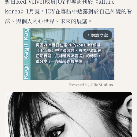
近日Red Velvet成員JOY的專訪刊於《allure
korea》1月號，JOY在專訪中透露對於自己外貌的看
法、與個人內心世界、未來的展望。
閱讀文章
arrow_forward_ios
Powered by 
GliaStudios
M
u
t
e