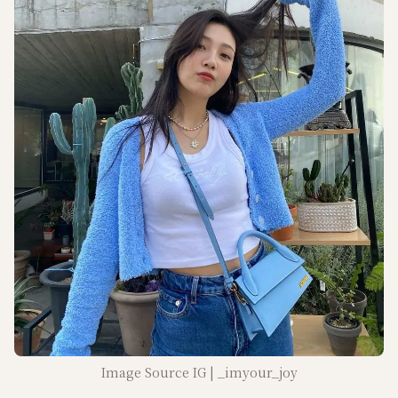
Image Source IG | _imyour_joy