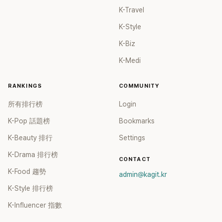
K-Travel
K-Style
K-Biz
K-Medi
RANKINGS
COMMUNITY
所有排行榜
Login
K-Pop 話題榜
Bookmarks
K-Beauty 排行
Settings
K-Drama 排行榜
CONTACT
K-Food 趨勢
admin@kagit.kr
K-Style 排行榜
K-Influencer 指數