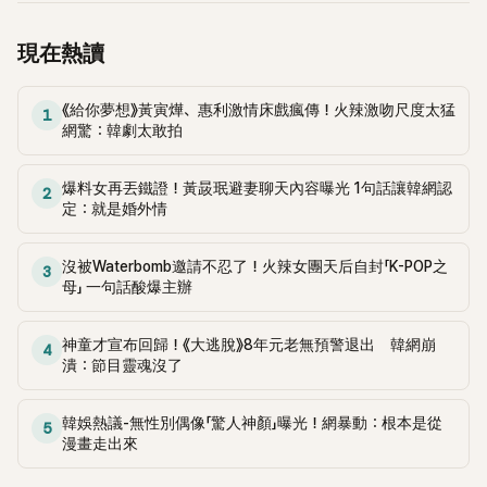
延燒到過去的爭議。李瑞鎮脫口補刀：「妳以前不是還在游泳池
開過記者會？」直接點名她當年的風波。李智惠聽了忍不住笑
現在熱讀
說：「哥怎麼連這個都知道？」李瑞鎮則回嘴：「那時候新聞鬧那
麼大，不知道才奇怪吧。」一來一往，氣氛反而更加輕鬆。 談到
當年情況，李智惠終於鬆口坦言，當時確實被質疑動過隆胸手
《給你夢想》黃寅燁、惠利激情床戲瘋傳！火辣激吻尺度太猛
1
術。她回憶：「拍了比基尼照片之後，就開始被說是不是去隆乳
網驚：韓劇太敢拍
了。」為了澄清誤會，她只好親自站出來說清楚。 李智惠進一步
解釋，當時隆胸手術幾乎只有「腋下切開」一種方式，「所以我就
爆料女再丟鐵證！黃晸珉避妻聊天內容曝光 1句話讓韓網認
2
想，既然一直說我有做，那我乾脆把腋下給大家看，證明我根
定：就是婚外情
本沒動過。」一句話說完，全場瞬間炸鍋，來賓又驚又笑。 事實
上，早在 2006 年，李智惠就為了證明自己沒有「隆乳」，真的
沒被Waterbomb邀請不忍了！火辣女團天后自封「K-POP之
召開了一場泳裝記者招待會。當時她穿著比基尼站在一排攝影
3
母」 一句話酸爆主辦
機前，面對媒體擺出各種姿勢，畫面至今仍被網友津津樂道。
這段為平息爭議、直接公開腋下畫面自證清白的往事再度被提
起，節目現場立刻充滿驚呼聲與笑聲，也再次讓人見識到她面
神童才宣布回歸！《大逃脫》8年元老無預警退出 韓網崩
4
對流言時「豁出去」的直率性格。其實她過去也曾在 SBS 節目
潰：節目靈魂沒了
《脫掉鞋子恢單4Men》 中，親自公開那張當年引發話題的「腋下
比基尼照」，再次重提這段至今仍被粉絲視為黑歷史代表作的事
韓娛熱議-無性別偶像「驚人神顏」曝光！網暴動：根本是從
5
件。 回顧李智惠的演藝路，她於 1998 年以混聲團體 S#arp 成
漫畫走出來
員身分出道，該團在 2000 年代初期紅極一時，由李智惠、徐
智英兩位女成員，以及張錫炫、Chris Kim 兩位男成員組成。不