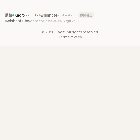
服務
Kagit
kagit.kr
wishnote
wishnote.kr
即將推出
wishnote.tw
wishnote.tw
→ 整併至 kagit.kr TC
©
2026
Kagit. All rights reserved.
Terms
Privacy