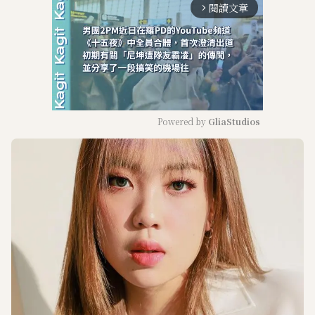
閱讀文章
arrow_forward_ios
Powered by 
GliaStudios
M
u
t
e