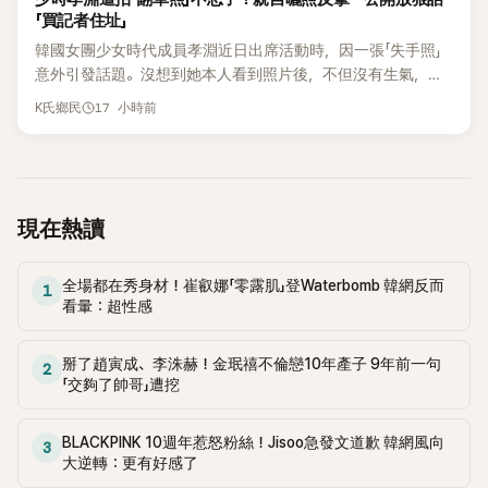
「買記者住址」
韓國女團少女時代成員孝淵近日出席活動時，因一張「失手照」
意外引發話題。沒想到她本人看到照片後，不但沒有生氣，反
而親自把照片放上IG限時動態開玩笑，甚至幽默喊話要「買記者
17 小時前
K氏鄉民
的住址」，讓網友全笑翻。
現在熱讀
全場都在秀身材！崔叡娜「零露肌」登Waterbomb 韓網反而
1
看暈：超性感
掰了趙寅成、李洙赫！金珉禧不倫戀10年產子 9年前一句
2
「交夠了帥哥」遭挖
BLACKPINK 10週年惹怒粉絲！Jisoo急發文道歉 韓網風向
3
大逆轉：更有好感了