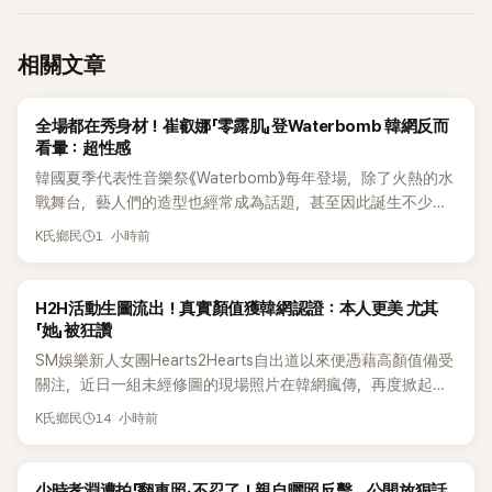
相關文章
K-POP
全場都在秀身材！崔叡娜「零露肌」登Waterbomb 韓網反而
看暈：超性感
韓國夏季代表性音樂祭《Waterbomb》每年登場，除了火熱的水
戰舞台，藝人們的造型也經常成為話題，甚至因此誕生不少
「Waterbomb女神」、「Waterbomb男神」。過去包括泫雅、宣
1 小時前
K氏鄉民
美、請夏、BLACKPINK成員及權恩妃等人，都曾憑藉性感舞台
掀起熱烈討論。
K-POP
H2H活動生圖流出！真實顏值獲韓網認證：本人更美 尤其
「她」被狂讚
SM娛樂新人女團Hearts2Hearts自出道以來便憑藉高顏值備受
關注，近日一組未經修圖的現場照片在韓網瘋傳，再度掀起熱
烈討論，不少看過本人的網友更直呼：「真人比照片還漂亮！」
14 小時前
K氏鄉民
K-POP
少時孝淵遭拍「翻車照」不忍了！親自曬照反擊 公開放狠話