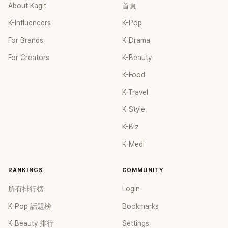
About Kagit
首頁
K-Influencers
K-Pop
For Brands
K-Drama
For Creators
K-Beauty
K-Food
K-Travel
K-Style
K-Biz
K-Medi
RANKINGS
COMMUNITY
所有排行榜
Login
K-Pop 話題榜
Bookmarks
K-Beauty 排行
Settings