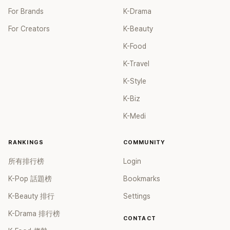
For Brands
K-Drama
For Creators
K-Beauty
K-Food
K-Travel
K-Style
K-Biz
K-Medi
RANKINGS
COMMUNITY
所有排行榜
Login
K-Pop 話題榜
Bookmarks
K-Beauty 排行
Settings
K-Drama 排行榜
CONTACT