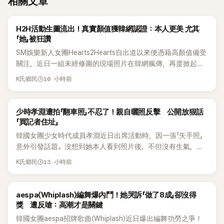
相關文章
K-POP
H2H活動生圖流出！真實顏值獲韓網認證：本人更美 尤其
「她」被狂讚
SM娛樂新人女團Hearts2Hearts自出道以來便憑藉高顏值備受
關注，近日一組未經修圖的現場照片在韓網瘋傳，再度掀起熱
烈討論，不少看過本人的網友更直呼：「真人比照片還漂亮！」
10 小時前
K氏鄉民
K-POP
少時孝淵遭拍「翻車照」不忍了！親自曬照反擊 公開放狠話
「買記者住址」
韓國女團少女時代成員孝淵近日出席活動時，因一張「失手照」
意外引發話題。沒想到她本人看到照片後，不但沒有生氣，反
而親自把照片放上IG限時動態開玩笑，甚至幽默喊話要「買記者
13 小時前
K氏鄉民
的住址」，讓網友全笑翻。
K-POP
aespa〈Whiplash〉編舞爆內鬥！她哭訴「做了8成」卻沒得
獎 遭反嗆：高潮才是關鍵
韓國女團aespa招牌歌曲〈Whiplash〉近日爆出編舞功勞之爭！