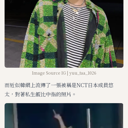
Image Source IG | yuu_taa_1026
而近似韓網上流傳了一張被稱是NCT日本成員悠
太，對著私生飯比中指的照片。