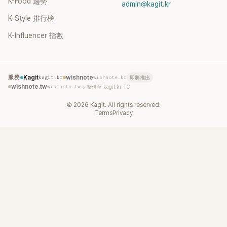
K-Food 趨勢
admin@kagit.kr
K-Style 排行榜
K-Influencer 指數
服務
Kagit
kagit.kr
wishnote
wishnote.kr
即將推出
wishnote.tw
wishnote.tw
→ 整併至 kagit.kr TC
©
2026
Kagit. All rights reserved.
Terms
Privacy