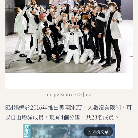
Image Source IG | nct
SM娛樂於2016年推出男團NCT，人數沒有限制，可
以自由增減成員，現有4個分隊，共23名成員。
閱讀文章
arrow_forward_ios