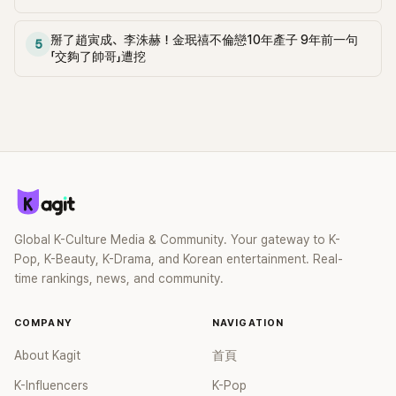
掰了趙寅成、李洙赫！金珉禧不倫戀10年產子 9年前一句
5
「交夠了帥哥」遭挖
Global K-Culture Media & Community. Your gateway to K-
Pop, K-Beauty, K-Drama, and Korean entertainment. Real-
time rankings, news, and community.
COMPANY
NAVIGATION
About Kagit
首頁
K-Influencers
K-Pop