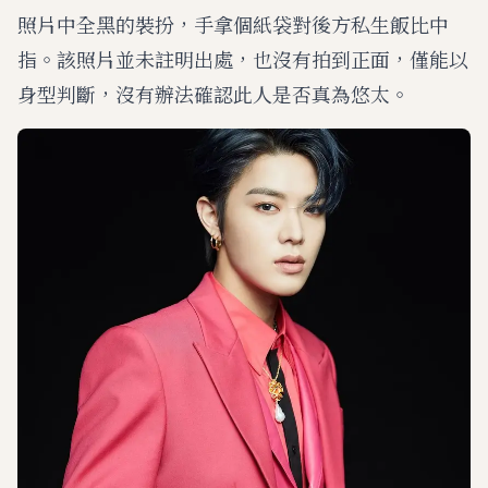
照片中全黑的裝扮，手拿個紙袋對後方私生飯比中
指。該照片並未註明出處，也沒有拍到正面，僅能以
身型判斷，沒有辦法確認此人是否真為悠太。