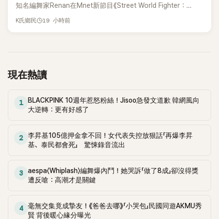
知名編舞家Renan在Mnet新節目《Street World Fighter：
Directors' War》預告中，公開談及自己在〈Whiplash〉編舞上的
19 小時前
K氏鄉民
貢獻，直言明明自己完成約8成舞蹈，2025 KOREA Awards「年
度編舞大賞」卻由Lachica拿走，讓她至今仍感到相當不平。
現在熱讀
BLACKPINK 10週年惹怒粉絲！Jisoo急發文道歉 韓網風向
1
大逆轉：更有好感了
李昇基105億押金拿不回！女代表失控放狠話「再爆李昇
2
基、泰民都會死」 驚悚錄音流出
aespa〈Whiplash〉編舞爆內鬥！她哭訴「做了8成」卻沒得獎
3
遭反嗆：高潮才是關鍵
毫無交集竟成摯友！《爸爸去哪》「小哭包」民國同遊AKMU秀
4
賢 背後暖心緣分曝光