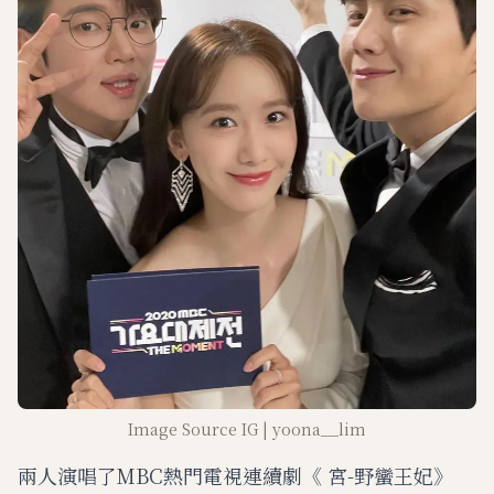
Image Source IG | yoona__lim
兩人演唱了MBC熱門電視連續劇《 宮-野蠻王妃》