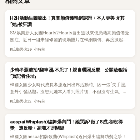
相關文章
K-POP
H2H活動生圖流出！真實顏值獲韓網認證：本人更美 尤其
「她」被狂讚
SM娛樂新人女團Hearts2Hearts自出道以來便憑藉高顏值備受
關注，近日一組未經修圖的現場照片在韓網瘋傳，再度掀起熱
烈討論，不少看過本人的網友更直呼：「真人比照片還漂亮！」
10 小時前
K氏鄉民
K-POP
少時孝淵遭拍「翻車照」不忍了！親自曬照反擊 公開放狠話
「買記者住址」
韓國女團少女時代成員孝淵近日出席活動時，因一張「失手照」
意外引發話題。沒想到她本人看到照片後，不但沒有生氣，反
而親自把照片放上IG限時動態開玩笑，甚至幽默喊話要「買記者
12 小時前
K氏鄉民
的住址」，讓網友全笑翻。
K-POP
aespa〈Whiplash〉編舞爆內鬥！她哭訴「做了8成」卻沒得
獎 遭反嗆：高潮才是關鍵
韓國女團aespa招牌歌曲〈Whiplash〉近日爆出編舞功勞之爭！