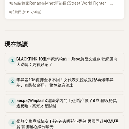
知名編舞家Renan在Mnet新節目《Street World Fighter：
Directors' War》預告中，公開談及自己在〈Whiplash〉編舞上的
18 小時前
K氏鄉民
貢獻，直言明明自己完成約8成舞蹈，2025 KOREA Awards「年
度編舞大賞」卻由Lachica拿走，讓她至今仍感到相當不平。
現在熱讀
BLACKPINK 10週年惹怒粉絲！Jisoo急發文道歉 韓網風向
1
大逆轉：更有好感了
李昇基105億押金拿不回！女代表失控放狠話「再爆李昇
2
基、泰民都會死」 驚悚錄音流出
aespa〈Whiplash〉編舞爆內鬥！她哭訴「做了8成」卻沒得獎
3
遭反嗆：高潮才是關鍵
毫無交集竟成摯友！《爸爸去哪》「小哭包」民國同遊AKMU秀
4
賢 背後暖心緣分曝光