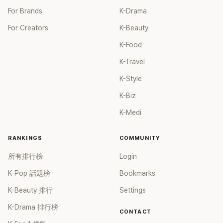
For Brands
K-Drama
For Creators
K-Beauty
K-Food
K-Travel
K-Style
K-Biz
K-Medi
RANKINGS
COMMUNITY
所有排行榜
Login
K-Pop 話題榜
Bookmarks
K-Beauty 排行
Settings
K-Drama 排行榜
CONTACT