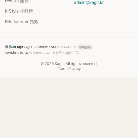
K-Food 趨勢
admin@kagit.kr
K-Style 排行榜
K-Influencer 指數
服務
Kagit
kagit.kr
wishnote
wishnote.kr
即將推出
wishnote.tw
wishnote.tw
→ 整併至 kagit.kr TC
©
2026
Kagit. All rights reserved.
Terms
Privacy