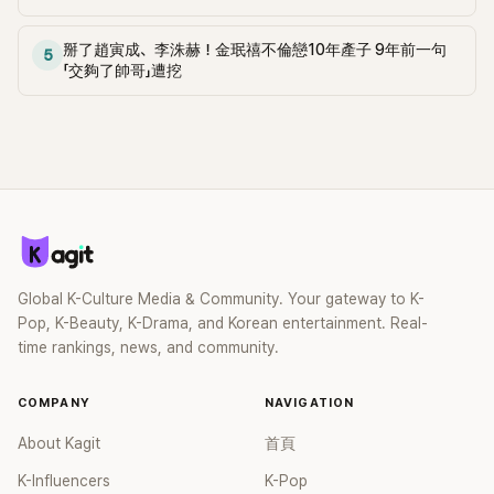
掰了趙寅成、李洙赫！金珉禧不倫戀10年產子 9年前一句
5
「交夠了帥哥」遭挖
Global K-Culture Media & Community. Your gateway to K-
Pop, K-Beauty, K-Drama, and Korean entertainment. Real-
time rankings, news, and community.
COMPANY
NAVIGATION
About Kagit
首頁
K-Influencers
K-Pop