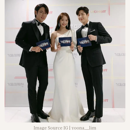
Image Source IG | yoona__lim