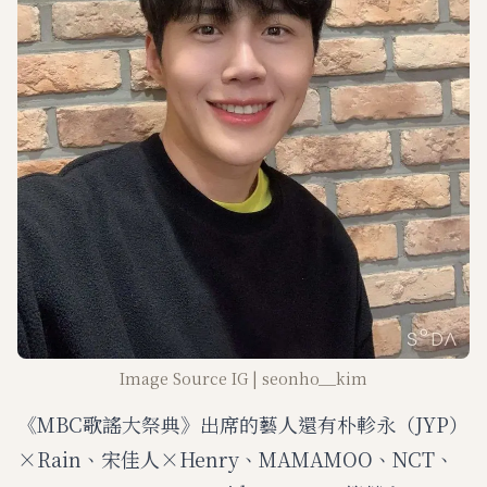
Image Source IG | seonho__kim
《MBC歌謠大祭典》出席的藝人還有朴軫永（JYP）
×Rain、宋佳人×Henry、MAMAMOO、NCT、