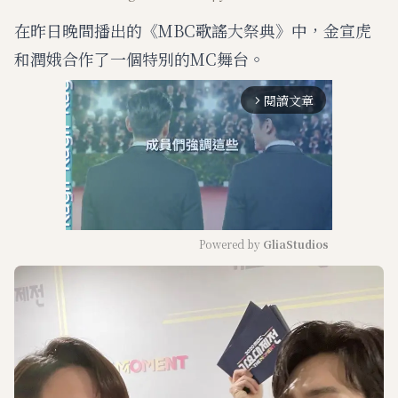
在昨日晚間播出的《MBC歌謠大祭典》中，金宣虎
和潤娥合作了一個特別的MC舞台。
閱讀文章
arrow_forward_ios
Powered by 
GliaStudios
M
u
t
e