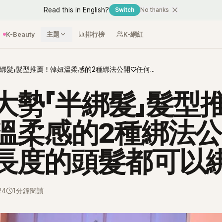
Read this in English?
Switch
No thanks
K-Beauty
主題
排行榜
K-網紅
女團大勢「半綁髮」髮型推薦！韓妞溫柔感的2種綁法公開♡任何長度的頭髮都可以綁
大勢「半綁髮」髮型
溫柔感的2種綁法公
長度的頭髮都可以
24
1分鐘閱讀