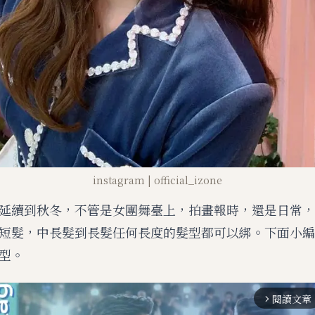
instagram | official_izone
延續到秋冬，不管是女團舞臺上，拍畫報時，還是日常，
短髮，中長髮到長髮任何長度的髮型都可以綁。下面小編
型。
閱讀文章
arrow_forward_ios