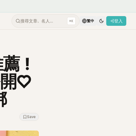
搜尋文章、名人…
登入
⌘K
繁中
推薦！
開♡
綁
Save