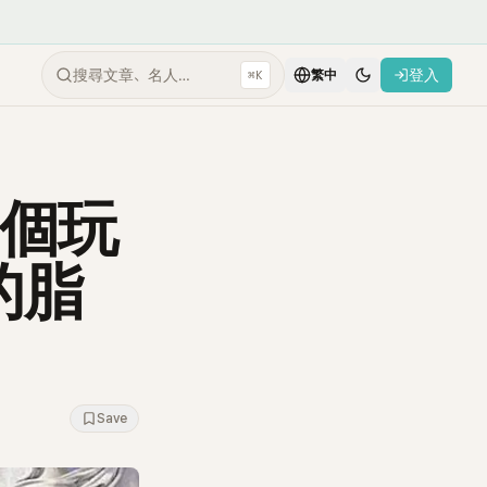
搜尋文章、名人…
登入
⌘K
繁中
6個玩
的脂
Save