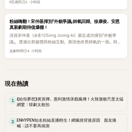
1 小時前
K氏鄉民
台哀悼。事發後，死者親友也陸續出面證實噩耗，並呼籲外界
停止揣測，盼逝者安息。
K-DRAMA
粉絲嗨翻！宋仲基揮別「外貌爭議」帥氣回歸，徐康俊、安恩
真新劇期待值爆棚！
演員宋仲基（송중기/Song Joong-ki）最近成功揮別「外貌爭
議」，透過社群媒體與粉絲互動，展現他依舊帥氣的一面。與此
同時，徐康俊（서강준/Seo Kang-joon）和安恩真（안은진/Ahn
4 小時前
追劇時間
Eun-jin）也準備好帶著KBS新劇《아무도 모르는 사랑》與觀眾見
面，而安普賢（안보현/Ahn Bo-hyun）和鄭恩彩（정은채/Jung
Eun-chae）則將透過SBS《財閥X刑警 2》與大家相會。宋仲基
揮別「外貌爭議」，與粉絲親密互動就在8月4日，宋仲基在自己
的社群帳號上PO出多張照片，並寫下「能量充滿，一直都很感
現在熱讀
謝大家」的訊息。這些照片中，除了有粉絲送的餐點外，還有他
看起來心情愉悅的模
《給你夢想》黃寅燁、惠利激情床戲瘋傳！火辣激吻尺度太猛
1
網驚：韓劇太敢拍
ENHYPEN知名粉絲直播輕生！網瘋猜背後原因 親友痛
2
喊：請不要再揣測