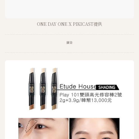
ONE DAY ONE X PIKICAST提供
廣告