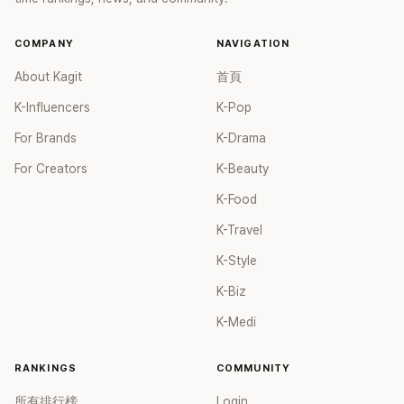
COMPANY
NAVIGATION
About Kagit
首頁
K-Influencers
K-Pop
For Brands
K-Drama
For Creators
K-Beauty
K-Food
K-Travel
K-Style
K-Biz
K-Medi
RANKINGS
COMMUNITY
所有排行榜
Login