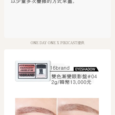
ONE DAY ONE X PIKICAST提供