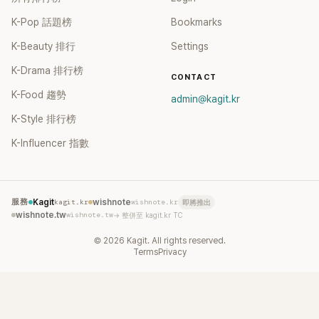
K-Pop 話題榜
Bookmarks
K-Beauty 排行
Settings
K-Drama 排行榜
CONTACT
K-Food 趨勢
admin@kagit.kr
K-Style 排行榜
K-Influencer 指數
服務
Kagit
kagit.kr
wishnote
wishnote.kr
即將推出
wishnote.tw
wishnote.tw
→ 整併至 kagit.kr TC
©
2026
Kagit. All rights reserved.
Terms
Privacy