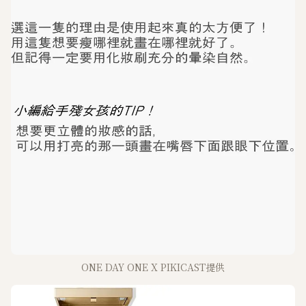
ONE DAY ONE X PIKICAST提供