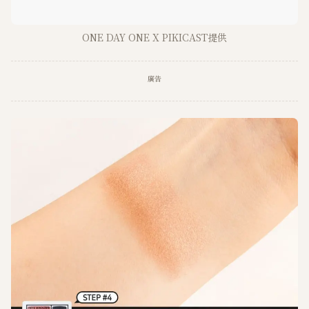
ONE DAY ONE X PIKICAST提供
廣告