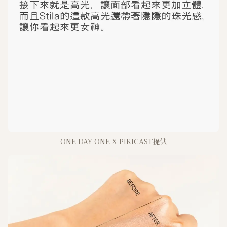
ONE DAY ONE X PIKICAST提供