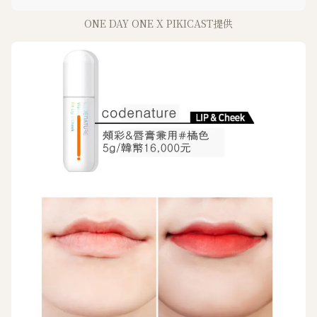
ONE DAY ONE X PIKICAST提供