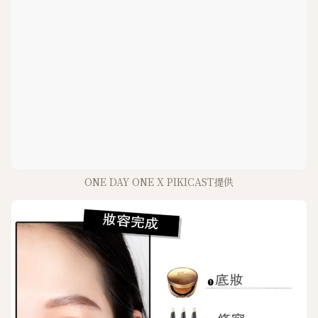
ONE DAY ONE X PIKICAST提供