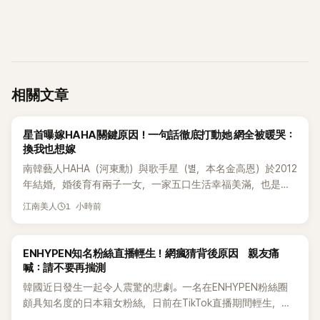
相關文章
韓星
星首曝嫁HAHA關鍵原因！一句話徹底打動她 網全被暖哭：
換我也想嫁
南韓藝人HAHA（河東勳）與歌手星（별，本名金高恩）於2012
年結婚，婚後育有兩子一女，一家五口生活幸福美滿，也是韓
國演藝圈公認的模範夫妻。近日，星首度公開當年決定嫁給
1 小時前
江南美人
HAHA的關鍵原因，竟是一句讓她至今仍難忘的話，也成為她
點頭步入婚姻的最大理由。
K-POP
ENHYPEN知名粉絲直播輕生！網瘋猜背後原因 親友痛
喊：請不要再揣測
韓國近日發生一起令人震驚的悲劇。一名在ENHYPEN粉絲圈
頗具知名度的日本籍女粉絲，日前在TikTok直播期間輕生，最
終不幸身亡，消息曝光後震驚韓網，也讓不少粉絲湧入社群平