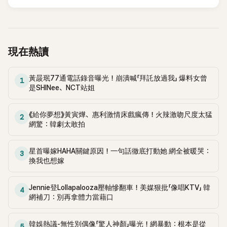
現在熱讀
黃晸珉77通電話錄音曝光！崩潰喊「拜託放過我」 爆料女曾
1
是SHINee、NCT站姐
《給你夢想》黃寅燁、惠利激情床戲瘋傳！火辣激吻尺度太猛
2
網驚：韓劇太敢拍
星首曝嫁HAHA關鍵原因！一句話徹底打動她 網全被暖哭：
3
換我也想嫁
Jennie登Lollapalooza壓軸慘翻車！美媒狠批「像唱KTV」 韓
4
網補刀：別再拿體力當藉口
韓娛熱議-無性別偶像「驚人神顏」曝光！網暴動：根本是從
5