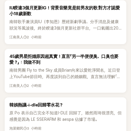
韓星
IU睽違3個月更新IG！背景音樂竟是前男友的歌 對方才認愛
小18歲新歡
南韓歌手兼演員IU（李知恩）歷經新劇爭議、分手消息及健康
狀況等風波後，終於睽違3個月更新社群平台，一口氣曬出20
張近況照，讓大批粉絲又驚又喜。不過，比起照片本身，更引
2 小時前
江南美人
發熱議的是，她竟選用前男友張基河所屬樂團的歌曲作為背景
音樂，意外掀起韓網討論。
韓星
45歲男星拒婚原因超真實！直言「另一半便便臭、口臭也要
愛？」：我做不到
南韓男團 Fly to the Sky 成員Brian向來以愛乾淨聞名，近日登
上YouTube節目時，再度談到自己的婚姻觀，直言無法理解「連
另一半的口臭、便便臭都要愛」這種說法，更大方表明自己是不
2 小時前
江南美人
婚主義者，一番超直白發言掀起熱議。
熱議討論
韓娛熱議-i-dle回歸零水花？
原 Po 表示自己完全不知道I-DLE 回歸了，雖然雨琦很漂亮，但
感覺是因為 LE SSERAFIM 和 aespa 佔據了市場。
3 小時前
泡菜鄉民