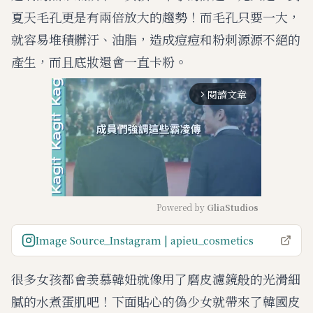
夏天毛孔更是有兩倍放大的趨勢！而毛孔只要一大，
就容易堆積髒汙、油脂，造成痘痘和粉刺源源不絕的
產生，而且底妝還會一直卡粉。
閱讀文章
arrow_forward_ios
Powered by 
GliaStudios
M
Image Source_Instagram | apieu_cosmetics
u
t
很多女孩都會羡慕韓妞就像用了磨皮濾鏡般的光滑細
e
膩的水煮蛋肌吧！下面貼心的偽少女就帶來了韓國皮