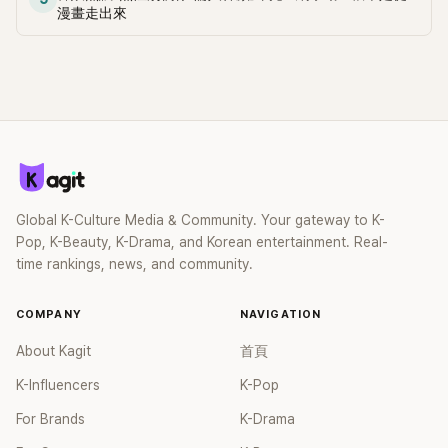
漫畫走出來
Global K-Culture Media & Community. Your gateway to K-
Pop, K-Beauty, K-Drama, and Korean entertainment. Real-
time rankings, news, and community.
COMPANY
NAVIGATION
About Kagit
首頁
K-Influencers
K-Pop
For Brands
K-Drama