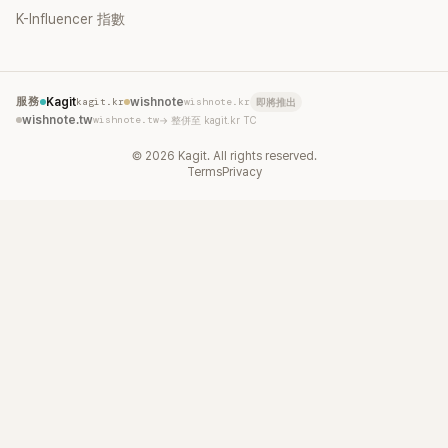
K-Influencer 指數
服務
Kagit
kagit.kr
wishnote
wishnote.kr
即將推出
wishnote.tw
wishnote.tw
→ 整併至 kagit.kr TC
©
2026
Kagit. All rights reserved.
Terms
Privacy