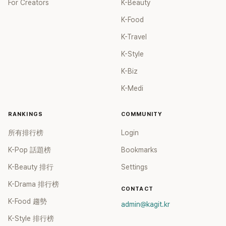
For Creators
K-Beauty
K-Food
K-Travel
K-Style
K-Biz
K-Medi
RANKINGS
COMMUNITY
所有排行榜
Login
K-Pop 話題榜
Bookmarks
K-Beauty 排行
Settings
K-Drama 排行榜
CONTACT
K-Food 趨勢
admin@kagit.kr
K-Style 排行榜